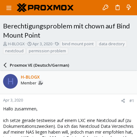
Berechtigungsproblem mit chown auf Bind
Mount Point
T
S
T
H-BLOGX
Apr 3, 2020
bind mount point
data directory
h
t
a
nextcloud
permission problem
r
a
g
e
r
s
a
Proxmox VE (Deutsch/German)
t
d
d
s
a
H-BLOGX
H
t
t
Member
a
e
r
t
Apr 3, 2020
#1
e
Hallo zusammen,
r
ich setze gerade testweise auf einem LXC eine Nextcloud auf (zu
Dokumentationszwecken). Da ich das Nextcloud Data Verzeichnis
auf meiner NAS liegen haben will, jedoch man mir empfohlen hat,