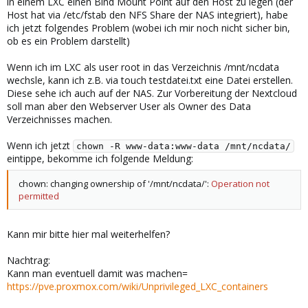
in einem LXC einen Bind Mount Point auf den Host zu legen (der
Host hat via /etc/fstab den NFS Share der NAS integriert), habe
ich jetzt folgendes Problem (wobei ich mir noch nicht sicher bin,
ob es ein Problem darstellt)
Wenn ich im LXC als user root in das Verzeichnis /mnt/ncdata
wechsle, kann ich z.B. via touch testdatei.txt eine Datei erstellen.
Diese sehe ich auch auf der NAS. Zur Vorbereitung der Nextcloud
soll man aber den Webserver User als Owner des Data
Verzeichnisses machen.
Wenn ich jetzt
chown -R www-data:www-data /mnt/ncdata/
eintippe, bekomme ich folgende Meldung:
chown: changing ownership of '/mnt/ncdata/':
Operation not
permitted
Kann mir bitte hier mal weiterhelfen?
Nachtrag:
Kann man eventuell damit was machen=
https://pve.proxmox.com/wiki/Unprivileged_LXC_containers