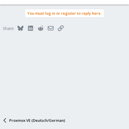
You must log in or register to reply here.
Bluesky
LinkedIn
Reddit
Email
Link
Share:
Proxmox VE (Deutsch/German)