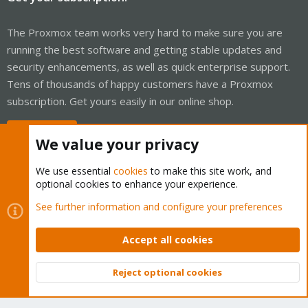
The Proxmox team works very hard to make sure you are
running the best software and getting stable updates and
security enhancements, as well as quick enterprise support.
Tens of thousands of happy customers have a Proxmox
subscription. Get yours easily in our online shop.
Buy now!
We value your privacy
We use essential
cookies
to make this site work, and
optional cookies to enhance your experience.
Cookies
Proxmox Support Forum - Light Mode
See further information and configure your preferences
Contact us
Terms and rules
Privacy policy
Help
Home
R
S
Accept all cookies
S
®
Community platform by XenForo
© 2010-2026 XenForo Ltd.
Reject optional cookies
Top
Bott