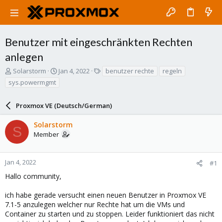
Benutzer mit eingeschränkten Rechten
anlegen
T
S
T
Solarstorm
Jan 4, 2022
benutzer rechte
regeln
h
t
a
sys.powermgmt
r
a
g
e
r
s
a
Proxmox VE (Deutsch/German)
t
d
d
s
a
Solarstorm
S
t
t
Member
a
e
r
t
Jan 4, 2022
#1
e
Hallo community,
r
ich habe gerade versucht einen neuen Benutzer in Proxmox VE
7.1-5 anzulegen welcher nur Rechte hat um die VMs und
Container zu starten und zu stoppen. Leider funktioniert das nicht