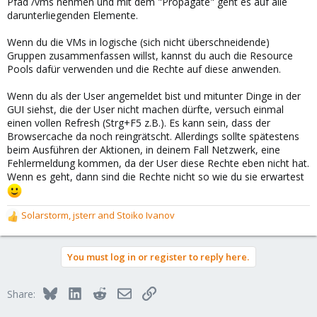
Pfad /vms nehmen und mit dem "Propagate" geht es auf alle
darunterliegenden Elemente.
Wenn du die VMs in logische (sich nicht überschneidende)
Gruppen zusammenfassen willst, kannst du auch die Resource
Pools dafür verwenden und die Rechte auf diese anwenden.
Wenn du als der User angemeldet bist und mitunter Dinge in der
GUI siehst, die der User nicht machen dürfte, versuch einmal
einen vollen Refresh (Strg+F5 z.B.). Es kann sein, dass der
Browsercache da noch reingrätscht. Allerdings sollte spätestens
beim Ausführen der Aktionen, in deinem Fall Netzwerk, eine
Fehlermeldung kommen, da der User diese Rechte eben nicht hat.
Wenn es geht, dann sind die Rechte nicht so wie du sie erwartest
Solarstorm
,
jsterr
and
Stoiko Ivanov
R
e
a
You must log in or register to reply here.
c
t
i
Bluesky
LinkedIn
Reddit
Email
Link
Share:
o
n