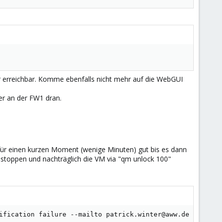
r erreichbar. Komme ebenfalls nicht mehr auf die WebGUI
r an der FW1 dran.
s für einen kurzen Moment (wenige Minuten) gut bis es dann
 stoppen und nachträglich die VM via "qm unlock 100"
ification failure --mailto patrick.winter@aww.de --stora