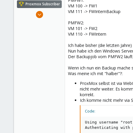
PMFW1:
e
Proxmox Subscriber
VM 100 -> FW1
r
VM 111 -> FWInternBackup
Oct 21, 2019
53
PMFW2:
8
VM 101 -> FW2
VM 110 -> FWIntern
48
Germany
Ich habe bisher (die letzten Jah
Nun habe ich den Windows Server
Der Backupjob vom PMFW2 läuft 
Wenn ich nun ein Backup mache so 
Was meine ich mit "halber"?:
ProxMox selbst ist via Web
nicht mehr weiter. Es komm
korrekt.
Ich komme nicht mehr via S
Code:
Using username "root"
Authenticating with 