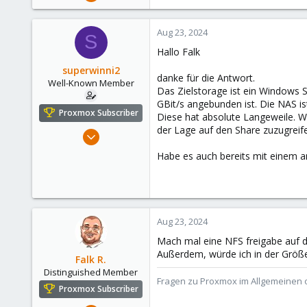
6,852
2,916
Aug 23, 2024
S
278
Hallo Falk
47
superwinni2
Alfhausen, Germany
danke für die Antwort.
Well-Known Member
Das Zielstorage ist ein Windows S
roesing.it
GBit/s angebunden ist. Die NAS i
Proxmox Subscriber
Diese hat absolute Langeweile. Wi
der Lage auf den Share zuzugreif
Oct 21, 2019
53
Habe es auch bereits mit einem an
8
48
Germany
Aug 23, 2024
Mach mal eine NFS freigabe auf 
Außerdem, würde ich in der Grö
Falk R.
Distinguished Member
Fragen zu Proxmox im Allgemeinen o
Proxmox Subscriber