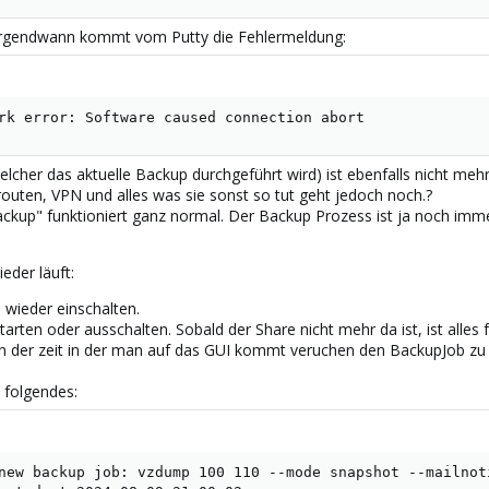
. Irgendwann kommt vom Putty die Fehlermeldung:
rk error: Software caused connection abort
cher das aktuelle Backup durchgeführt wird) ist ebenfalls nicht meh
 routen, VPN und alles was sie sonst so tut geht jedoch noch.?
kup" funktioniert ganz normal. Der Backup Prozess ist ja noch imme
eder läuft:
 wieder einschalten.
tarten oder ausschalten. Sobald der Share nicht mehr da ist, ist alle
In der zeit in der man auf das GUI kommt veruchen den BackupJob zu
 folgendes:
new backup job: vzdump 100 110 --mode snapshot --mailnot