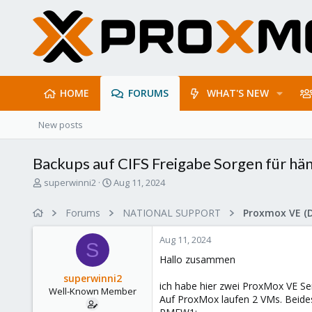
HOME
FORUMS
WHAT'S NEW
New posts
Backups auf CIFS Freigabe Sorgen für hä
T
S
superwinni2
Aug 11, 2024
h
t
r
a
Forums
NATIONAL SUPPORT
Proxmox VE (
e
r
a
t
Aug 11, 2024
d
d
S
s
a
Hallo zusammen
t
t
superwinni2
a
e
ich habe hier zwei ProxMox VE Se
Well-Known Member
r
Auf ProxMox laufen 2 VMs. Beides 
t