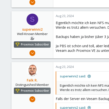
Aug 2, 2021
6,852
2,916
Aug 23, 2024
S
278
Eigentlich möchte ich kein NFS ma
47
Werde es trotz allem versuchen. D
superwinni2
Alfhausen, Germany
Well-Known Member
Backups haben ja bisher (über 3 
roesing.it
Proxmox Subscriber
Ja PBS ist schön und toll, aber l
Veeam auch Proxmox VE zu unter
Oct 21, 2019
53
8
Aug 23, 2024
48
Germany
superwinni2 said:
Falk R.
Distinguished Member
Eigentlich möchte ich kein NFS ma
Werde es trotz allem versuchen. 
Proxmox Subscriber
Aug 2, 2021
Falls der Server ein Veeam Backup
6,852
superwinni2 said: