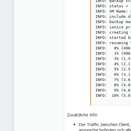
INFO: Backup st
INFO: status = 
INFO: VM Name: F
INFO: include d
INFO: backup mo
INFO: ionice pr
INFO: creating 
INFO: started b
INFO: resuming 
INFO:   0% (496
INFO:   1% (996
INFO:   3% (1.5
INFO:   4% (2.1
INFO:   5% (2.5
INFO:   6% (3.1
INFO:   7% (3.6
INFO:   8% (4.0
INFO:   9% (4.6
INFO:  10% (5.0
Zusätzliche Info:
Der Traffic zwischen Clien
anspreche befinden sich all