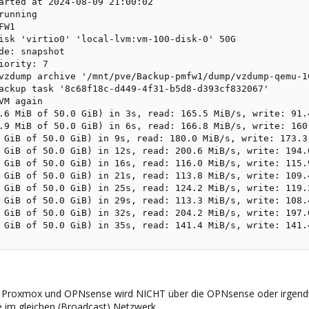
arted at 2024-08-09 21:00:02

running

W1

isk 'virtio0' 'local-lvm:vm-100-disk-0' 50G

de: snapshot

iority: 7

vzdump archive '/mnt/pve/Backup-pmfw1/dump/vzdump-qemu-1
ackup task '8c68f18c-d449-4f31-b5d8-d393cf832067'

VM again

.6 MiB of 50.0 GiB) in 3s, read: 165.5 MiB/s, write: 91.4
.9 MiB of 50.0 GiB) in 6s, read: 166.8 MiB/s, write: 160.
 GiB of 50.0 GiB) in 9s, read: 180.0 MiB/s, write: 173.3 
 GiB of 50.0 GiB) in 12s, read: 200.6 MiB/s, write: 194.0
 GiB of 50.0 GiB) in 16s, read: 116.0 MiB/s, write: 115.9
 GiB of 50.0 GiB) in 21s, read: 113.8 MiB/s, write: 109.4
 GiB of 50.0 GiB) in 25s, read: 124.2 MiB/s, write: 119.2
 GiB of 50.0 GiB) in 29s, read: 113.3 MiB/s, write: 108.4
 GiB of 50.0 GiB) in 32s, read: 204.2 MiB/s, write: 197.6
 GiB of 50.0 GiB) in 35s, read: 141.4 MiB/s, write: 141.
t, Proxmox und OPNsense wird NICHT über die OPNsense oder irgendwa
e im gleichen (Broadcast) Netzwerk.