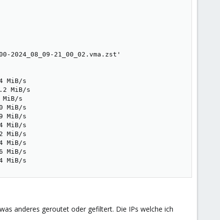
00-2024_08_09-21_00_02.vma.zst'

 MiB/s

2 MiB/s

MiB/s

 MiB/s

 MiB/s

 MiB/s

 MiB/s

 MiB/s

 MiB/s

4 MiB/s
s anderes geroutet oder gefiltert. Die IPs welche ich