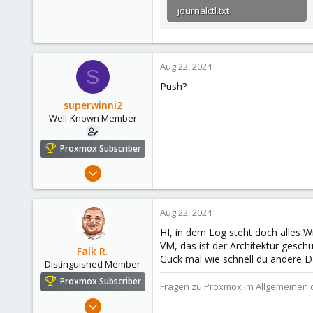
journalctl.txt
699.5 KB · Views: 4
Aug 22, 2024
S
Push?
superwinni2
Well-Known Member
Proxmox Subscriber
Oct 21, 2019
53
8
Aug 22, 2024
48
HI, in dem Log steht doch alles W
Germany
VM, das ist der Architektur gesc
Falk R.
Guck mal wie schnell du andere D
Distinguished Member
Proxmox Subscriber
Fragen zu Proxmox im Allgemeinen o
Aug 2, 2021