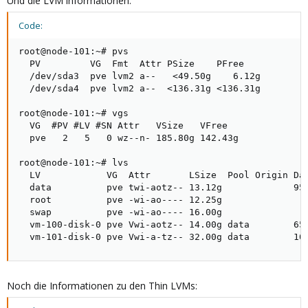
Und die LVM informationen:
Code:
root@node-101:~# pvs

  PV         VG  Fmt  Attr PSize    PFree

  /dev/sda3  pve lvm2 a--   <49.50g    6.12g

  /dev/sda4  pve lvm2 a--  <136.31g <136.31g

root@node-101:~# vgs

  VG  #PV #LV #SN Attr   VSize   VFree

  pve   2   5   0 wz--n- 185.80g 142.43g

root@node-101:~# lvs

  LV            VG  Attr       LSize  Pool Origin Dat
  data          pve twi-aotz-- 13.12g             95.
  root          pve -wi-ao---- 12.25g

  swap          pve -wi-ao---- 16.00g

  vm-100-disk-0 pve Vwi-aotz-- 14.00g data        65.
  vm-101-disk-0 pve Vwi-a-tz-- 32.00g data        10
Noch die Informationen zu den Thin LVMs: