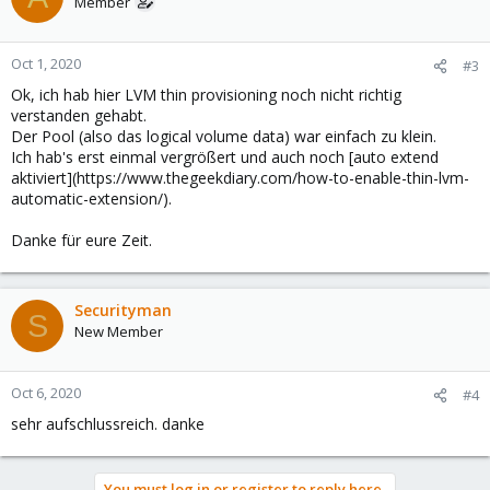
Member
Oct 1, 2020
#3
Ok, ich hab hier LVM thin provisioning noch nicht richtig
verstanden gehabt.
Der Pool (also das logical volume data) war einfach zu klein.
Ich hab's erst einmal vergrößert und auch noch [auto extend
aktiviert](https://www.thegeekdiary.com/how-to-enable-thin-lvm-
automatic-extension/).
Danke für eure Zeit.
Securityman
S
New Member
Oct 6, 2020
#4
sehr aufschlussreich. danke
You must log in or register to reply here.