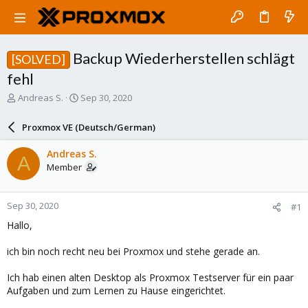
Backup Wiederherstellen schlägt
[SOLVED]
fehl
T
S
Andreas S.
Sep 30, 2020
h
t
r
a
Proxmox VE (Deutsch/German)
e
r
a
t
Andreas S.
A
d
d
Member
s
a
t
t
a
e
Sep 30, 2020
#1
r
t
Hallo,
e
r
ich bin noch recht neu bei Proxmox und stehe gerade an.
Ich hab einen alten Desktop als Proxmox Testserver für ein paar
Aufgaben und zum Lernen zu Hause eingerichtet.