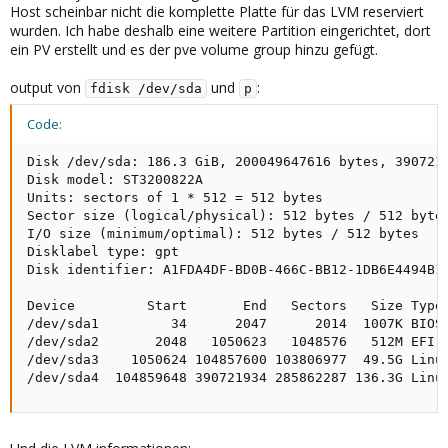
Host scheinbar nicht die komplette Platte für das LVM reserviert
wurden. Ich habe deshalb eine weitere Partition eingerichtet, dort
ein PV erstellt und es der pve volume group hinzu gefügt.
output von
und
:
fdisk /dev/sda
p
Code:
Disk /dev/sda: 186.3 GiB, 200049647616 bytes, 3907219
Disk model: ST3200822A

Units: sectors of 1 * 512 = 512 bytes

Sector size (logical/physical): 512 bytes / 512 bytes
I/O size (minimum/optimal): 512 bytes / 512 bytes

Disklabel type: gpt

Disk identifier: A1FDA4DF-BD0B-466C-BB12-1DB6E4494B14
Device         Start       End   Sectors   Size Type

/dev/sda1         34      2047      2014  1007K BIOS 
/dev/sda2       2048   1050623   1048576   512M EFI S
/dev/sda3    1050624 104857600 103806977  49.5G Linux
/dev/sda4  104859648 390721934 285862287 136.3G Linu