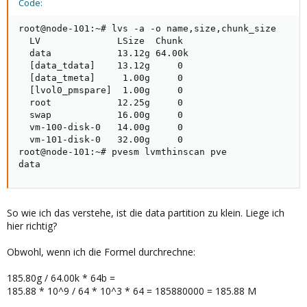
Code:
root@node-101:~# lvs -a -o name,size,chunk_size

  LV              LSize  Chunk

  data            13.12g 64.00k

  [data_tdata]    13.12g     0

  [data_tmeta]     1.00g     0

  [lvol0_pmspare]  1.00g     0

  root            12.25g     0

  swap            16.00g     0

  vm-100-disk-0   14.00g     0

  vm-101-disk-0   32.00g     0

root@node-101:~# pvesm lvmthinscan pve

data
So wie ich das verstehe, ist die data partition zu klein. Liege ich
hier richtig?
Obwohl, wenn ich die Formel durchrechne:
185.80g / 64.00k * 64b =
185.88 * 10^9 / 64 * 10^3 * 64 = 185880000 = 185.88 M