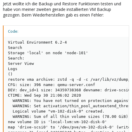
Jetzt wollte ich die Backup und Restore Funktionen testen und
habe von meiner zweiten gerade installierten VM Backup
gezogen. Beim Wiederherstellen gab es einen Fehler:
Code:
Virtual Environment 6.2-4

Search

Storage 'local' on node 'node-101'

Search:

Server View

Logs

()

restore vma archive: zstd -q -d -c /var/lib/vz/dump/
CFG: size: 396 name: qemu-server.conf

DEV: dev_id=1 size: 34359738368 devname: drive-scsi0

CTIME: Wed Sep 30 21:06:02 2020

  WARNING: You have not turned on protection against 
  WARNING: Set activation/thin_pool_autoextend_thresh
  Logical volume "vm-102-disk-0" created.

  WARNING: Sum of all thin volume sizes (78.00 GiB) e
new volume ID is 'local-lvm:vm-102-disk-0'

map 'drive-scsi0' to '/dev/pve/vm-102-disk-0' (write 