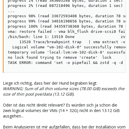
progress 1% (read 343605248 bytes, duration 1 sec)

progress 2% (read 687210496 bytes, duration 1 sec)

...

progress 98% (read 33672593408 bytes, duration 78 sec
progress 99% (read 34016198656 bytes, duration 78 sec
progress 100% (read 34359738368 bytes, duration 78 se
vma: restore failed - vma blk_flush drive-scsi0 faile
/bin/bash: line 1: 13519 Done                    zstd
     13520 Trace/breakpoint trap   | vma extract -v -
  Logical volume "vm-102-disk-0" successfully removed
temporary volume 'local-lvm:vm-102-disk-0' sucessfuly
no lock found trying to remove 'create'  lock

TASK ERROR: command 'set -o pipefail && zstd -q -d -
Liege ich richtig, dass hier der Hund begraben liegt:
WARNING: Sum of all thin volume sizes (78.00 GiB) exceeds the
size of thin pool pve/data (13.12 GiB).
Oder ist das nicht direkt relevant? Es würden sich ja schon die
zwei logical volumes der VMs (14 + 32G) nicht in den 13.12 GiB
ausgehen...
Beim Analysieren ist mir aufgefallen, dass bei der Installation vom