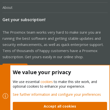
About
Get your subscription!
The Proxmox team works very hard to make sure you are
running the best software and getting stable updates and
security enhancements, as well as quick enterprise support.
Tens of thousands of happy customers have a Proxmox
subscription. Get yours easily in our online shop.
Buy now!
We value your privacy
We use essential
cookies
to make this site work, and
optional cookies to enhance your experience.
Cookies
Proxmox Support Forum - Light Mode
See further information and configure your preferences
Contact us
Terms and rules
Privacy policy
Help
Home
R
S
Accept all cookies
S