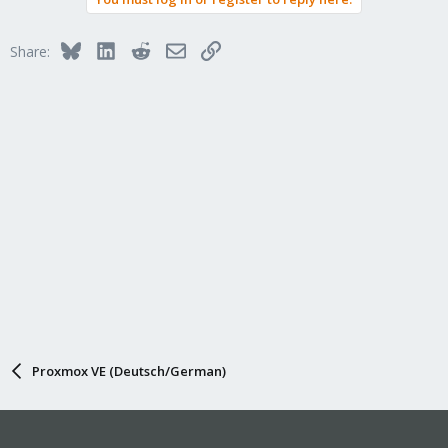
Bluesky
LinkedIn
Reddit
Email
Link
Share:
Proxmox VE (Deutsch/German)