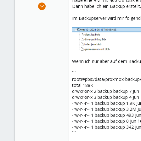
Habe eine VM mit 400 GB Disk erst
e
May 21, 2020
Dann habe ich ein Backup erstellt.
r
58
Im Backupserver wird mir folgende
17
48
37
Wenn ich nur aber auf dem Backu
```
root@pbs:/data/proxmox-backup/
total 188K
drwxr-xr-x 2 backup backup 7 Jun 
drwxr-xr-x 3 backup backup 4 Jun 1
-rw-r--r-- 1 backup backup 1.9K Jun
-rw-r--r-- 1 backup backup 3.2M Ju
-rw-r--r-- 1 backup backup 493 Jun
-rw-r--r-- 1 backup backup 0 Jun 16
-rw-r--r-- 1 backup backup 342 Ju
```