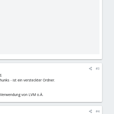
#3
d.
nks - ist ein versteckter Ordner.
ei Verwendung von LVM o.Ä.
#4