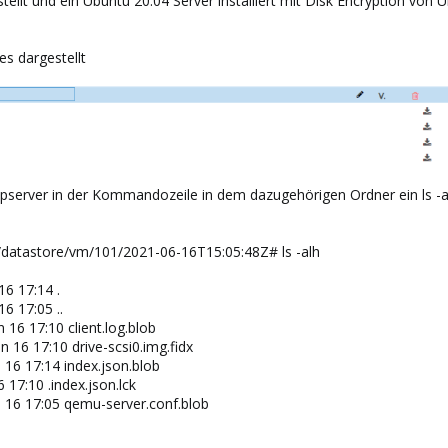
ellt und ein Ubuntu 20.04 Server installiert mit Disk Encryption von 
s dargestellt
pserver in der Kommandozeile in dem dazugehörigen Ordner ein ls -
datastore/vm/101/2021-06-16T15:05:48Z# ls -alh
16 17:14 .
6 17:05 ..
 16 17:10 client.log.blob
n 16 17:10 drive-scsi0.img.fidx
 16 17:14 index.json.blob
 17:10 .index.json.lck
n 16 17:05 qemu-server.conf.blob