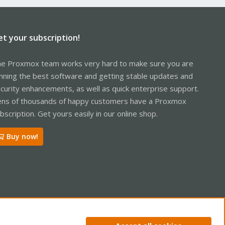
et your subscription!
e Proxmox team works very hard to make sure you are
nning the best software and getting stable updates and
curity enhancements, as well as quick enterprise support.
ns of thousands of happy customers have a Proxmox
bscription. Get yours easily in our online shop.
Buy now!
ntact us
Terms and rules
Privacy policy
Help
Home
R