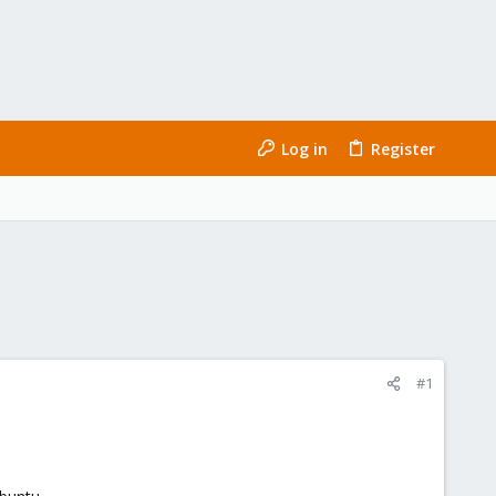
Log in
Register
#1