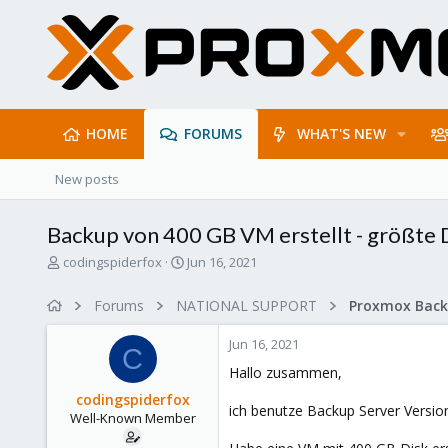
HOME
FORUMS
WHAT'S NEW
New posts
Backup von 400 GB VM erstellt - größte 
T
S
codingspiderfox
Jun 16, 2021
h
t
r
a
Forums
NATIONAL SUPPORT
e
r
a
t
Jun 16, 2021
d
d
C
s
a
Hallo zusammen,
t
t
codingspiderfox
a
e
ich benutze Backup Server Versio
Well-Known Member
r
t