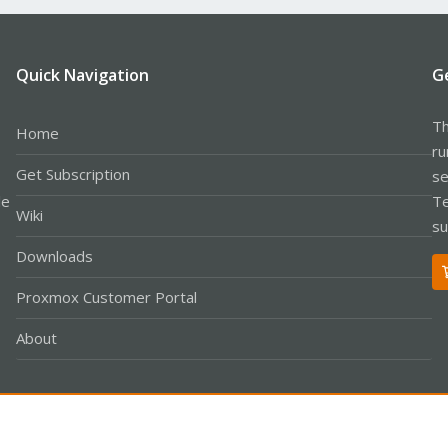
Quick Navigation
G
Th
Home
ru
Get Subscription
se
le
Te
Wiki
su
Downloads
Proxmox Customer Portal
About
Co