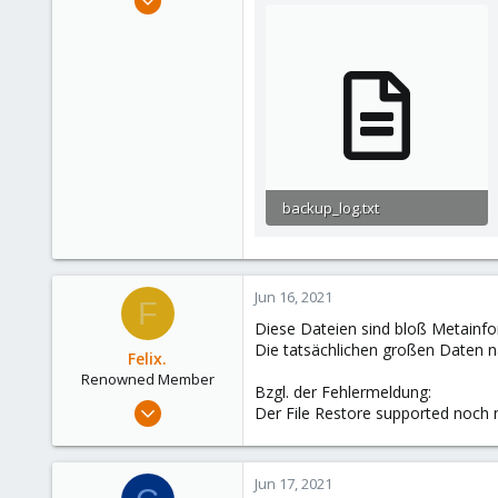
58
17
48
37
backup_log.txt
15.4 KB · Views: 2
Jun 16, 2021
F
Diese Dateien sind bloß Metainfo
Die tatsächlichen großen Daten n
Felix.
Renowned Member
Bzgl. der Fehlermeldung:
May 13, 2018
Der File Restore supported noch 
176
29
Jun 17, 2021
93