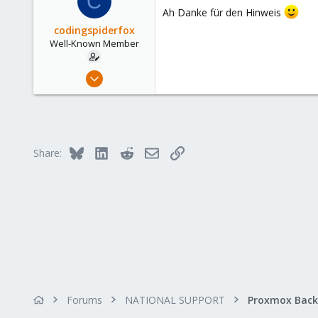
C
26
Ah Danke für den Hinweis
codingspiderfox
Well-Known Member
May 21, 2020
58
17
48
37
Bluesky
LinkedIn
Reddit
Email
Link
Share:
Forums
NATIONAL SUPPORT