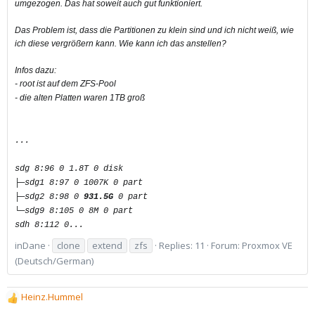
umgezogen. Das hat soweit auch gut funktioniert.
Das Problem ist, dass die Partitionen zu klein sind und ich nicht weiß, wie
ich diese vergrößern kann. Wie kann ich das anstellen?
Infos dazu:
- root ist auf dem ZFS-Pool
- die alten Platten waren 1TB groß
...
sdg 8:96 0 1.8T 0 disk
├─sdg1 8:97 0 1007K 0 part
├─sdg2 8:98 0
931.5G
0 part
└─sdg9 8:105 0 8M 0 part
sdh 8:112 0...
inDane
clone
extend
zfs
Replies: 11
Forum:
Proxmox VE
(Deutsch/German)
Heinz.Hummel
R
e