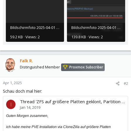
Bildschirmfoto 2025-04-01 um 12.39.32.png
Bildschirmfoto 2025-04-01 um 12.39.50.png
59.2 KB · Views: 2
139.8 KB · Views: 2
Falk R.
Distinguished Member
Proxmox Subscriber
Apr 1, 2025
#2
Schau doch mal hier:
Thread 'ZFS auf größere Platten geklont, Partition vergrößern, wie?'
I
Jan 14, 2019
Guten Morgen zusammen,
ich habe meine PVE Installation via CloneZilla auf größere Platten