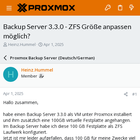
Backup Server 3.3.0 - ZFS Größe anpassen
möglich?
T
S
Heinz.Hummel
Apr 1, 2025
h
t
r
a
Proxmox Backup Server (Deutsch/German)
e
r
a
t
Heinz.Hummel
H
d
d
Member
s
a
t
t
a
e
Apr 1, 2025
#1
r
t
Hallo zusammen,
e
r
habe einen Backup Server 3.3.0 als VM unter Proxmox installiert
und ihm zusätzlich eine 100GB virtuelle Festplatte angehangen.
Im Backup Server habe ich diese 100 GB Festplatte als ZFS
Laufwerk konfiguriert.
Jetzt ist mir leider aufgefallen, dass 100 GB für meine Zwecke viel