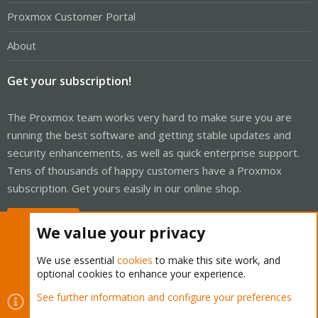
Proxmox Customer Portal
About
Get your subscription!
The Proxmox team works very hard to make sure you are
running the best software and getting stable updates and
security enhancements, as well as quick enterprise support.
Tens of thousands of happy customers have a Proxmox
subscription. Get yours easily in our online shop.
Buy now!
We value your privacy
We use essential
cookies
to make this site work, and
optional cookies to enhance your experience.
Cookies
Proxmox Support Forum - Light Mode
See further information and configure your preferences
Contact us
Terms and rules
Privacy policy
Help
Home
R