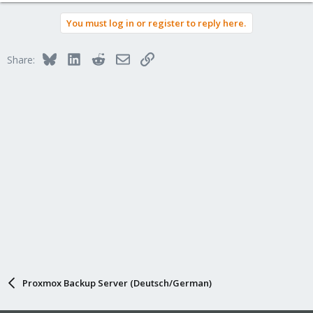
a
You must log in or register to reply here.
c
t
i
Bluesky
LinkedIn
Reddit
Email
Link
Share:
o
n
s
:
Proxmox Backup Server (Deutsch/German)