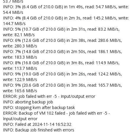
53.7 MiB/s
INFO: 3% (6.4 GiB of 210.0 GiB) in 1m 49s, read: 54.7 MiB/s, write:
54.4 MiB/s
INFO: 4% (8.4 GiB of 210.0 GiB) in 2m 3s, read: 145.2 MiB/s, write:
144.7 MiB/s
INFO: 5% (10.7 GiB of 210.0 GiB) in 2m 31s, read: 83.2 MiB/s,
write: 82.1 MiB/s
INFO: 6% (12.6 GiB of 210.0 GiB) in 2m 38s, read: 280.6 MiB/s,
write: 280.3 MiB/s
INFO: 7% (14.8 GiB of 210.0 GiB) in 2m 50s, read: 186.1 MiB/s,
write: 183.3 MiB/s
INFO: 8% (16.8 GiB of 210.0 GiB) in 3m 8s, read: 114.9 MiB/s,
write: 113.7 MiB/s
INFO: 9% (19.0 GiB of 210.0 GiB) in 3m 26s, read: 124.2 MiB/s,
write: 122.9 MiB/s
INFO: 9% (20.6 GiB of 210.0 GiB) in 3m 36s, read: 165.7 MiB/s,
write: 165.6 MiB/s
ERROR: job failed with err -5 - Input/output error
INFO: aborting backup job
INFO: stopping kvm after backup task
ERROR: Backup of VM 102 failed - job failed with err -5 -
Input/output error
INFO: Failed at 2024-11-14 16:52:32
INFO: Backup job finished with errors