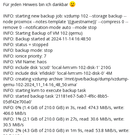
Für jeden Hinweis bin ich dankbar
INFO: starting new backup job: vzdump 102 --storage backup --
node proxmox --notes-template '{{guestname}}' --compress 0 --
remove 0 --notification-mode auto --mode stop
INFO: Starting Backup of VM 102 (qemu)
INFO: Backup started at 2024-11-14 16:48:50
INFO: status = stopped
INFO: backup mode: stop
INFO: ionice priority: 7
INFO: VM Name: haos
INFO: include disk 'scsi0' 'local-lvm:vm-102-disk-1' 210G
INFO: include disk 'efidisk0' 'local-lvm:vm-102-disk-0' 4M
INFO: creating vzdump archive '/mnt/pve/backup/dump/vzdump-
qemu-102-2024_11_14-16_48_50.vma'
INFO: starting kvm to execute backup task
INFO: started backup task '21181e67-5ab7-4f6c-8bb5-
05df42e700a0'
INFO: 0% (1.4 GiB of 210.0 GiB) in 3s, read: 474.3 MiB/s, write:
406.0 MiB/s
INFO: 1% (2.1 GiB of 210.0 GiB) in 27s, read: 30.6 MiB/s, write:
30.5 MiB/s
INFO: 2% (4.3 GiB of 210.0 GiB) in 1m 9s, read: 53.8 MiB/s, write: