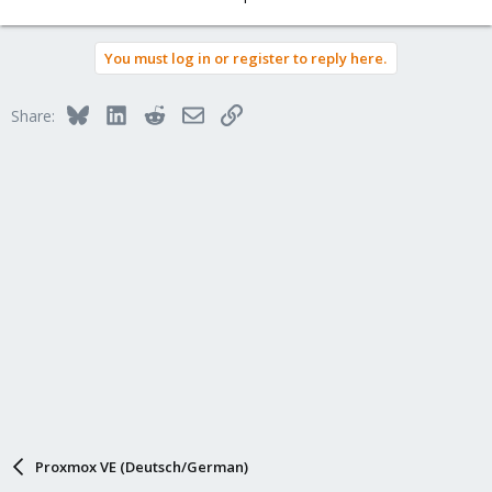
You must log in or register to reply here.
Bluesky
LinkedIn
Reddit
Email
Link
Share:
Proxmox VE (Deutsch/German)