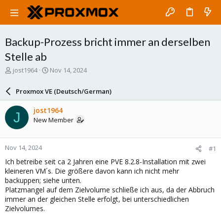
Backup-Prozess bricht immer an derselben
Stelle ab
T
S
jost1964
Nov 14, 2024
h
t
r
a
Proxmox VE (Deutsch/German)
e
r
a
t
jost1964
J
d
d
New Member
s
a
t
t
a
e
Nov 14, 2024
#1
r
t
Ich betreibe seit ca 2 Jahren eine PVE 8.2.8-Installation mit zwei
e
kleineren VM´s. Die größere davon kann ich nicht mehr
r
backuppen; siehe unten.
Platzmangel auf dem Zielvolume schließe ich aus, da der Abbruch
immer an der gleichen Stelle erfolgt, bei unterschiedlichen
Zielvolumes.