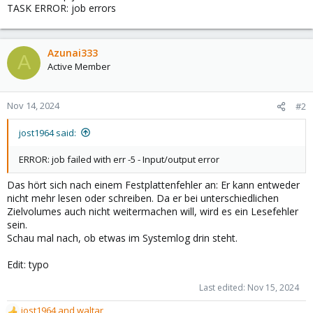
TASK ERROR: job errors
Azunai333
A
Active Member
Nov 14, 2024
#2
jost1964 said:
ERROR: job failed with err -5 - Input/output error
Das hört sich nach einem Festplattenfehler an: Er kann entweder
nicht mehr lesen oder schreiben. Da er bei unterschiedlichen
Zielvolumes auch nicht weitermachen will, wird es ein Lesefehler
sein.
Schau mal nach, ob etwas im Systemlog drin steht.
Edit: typo
Last edited:
Nov 15, 2024
jost1964
and
waltar