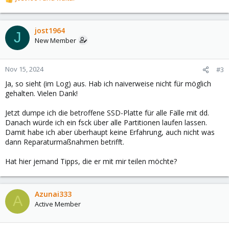
R
e
a
c
jost1964
J
t
New Member
i
o
n
Nov 15, 2024
#3
s
Ja, so sieht (im Log) aus. Hab ich naiverweise nicht für möglich
:
gehalten. Vielen Dank!
Jetzt dumpe ich die betroffene SSD-Platte für alle Fälle mit dd.
Danach würde ich ein fsck über alle Partitionen laufen lassen.
Damit habe ich aber überhaupt keine Erfahrung, auch nicht was
dann Reparaturmaßnahmen betrifft.
Hat hier jemand Tipps, die er mit mir teilen möchte?
Azunai333
A
Active Member