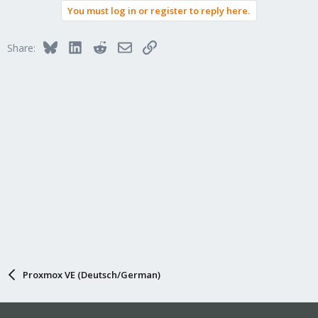
You must log in or register to reply here.
Bluesky
LinkedIn
Reddit
Email
Link
Share:
Proxmox VE (Deutsch/German)