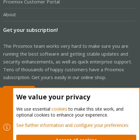
Proxmox Customer Portal
About
Get your subscription!
The Proxmox team works very hard to make sure you are
running the best software and getting stable updates and
security enhancements, as well as quick enterprise support.
Tens of thousands of happy customers have a Proxmox
subscription. Get yours easily in our online shop.
Buy now!
We value your privacy
We use essential
cookies
to make this site work, and
optional cookies to enhance your experience.
Cookies
Proxmox Support Forum - Light Mode
See further information and configure your preferences
Contact us
Terms and rules
Privacy policy
Help
Home
R
S