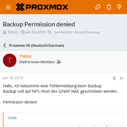
Backup Permission denied
T
S
T
TMGG
Jun 16, 2019
permission denied backup
h
t
a
r
a
g
Proxmox VE (Deutsch/German)
e
r
s
a
t
TMGG
d
d
T
Well-Known Member
s
a
t
t
a
e
r
Jun 16, 2019
#1
t
Hallo, ich bekomme eine Fehlermeldung beim Backup.
e
Backup soll auf NFS-Host des QNAP NAS geschrieben werden.
r
Permission denied
Code: