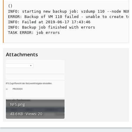
()

INFO: starting new backup job: vzdump 110 --node NUK 
ERROR: Backup of VM 110 failed - unable to create te
INFO: Failed at 2019-06-17 17:43:46

INFO: Backup job finished with errors

TASK ERROR: job errors
Attachments
NFS.png
43.6 KB · Views: 20