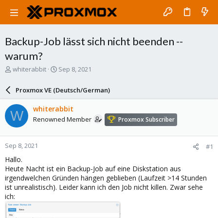
Backup-Job lässt sich nicht beenden --
warum?
T
S
whiterabbit
Sep 8, 2021
h
t
r
a
Proxmox VE (Deutsch/German)
e
r
a
t
whiterabbit
W
d
d
Renowned Member
Proxmox Subscriber
s
a
t
t
a
e
Sep 8, 2021
#1
r
t
Hallo.
e
Heute Nacht ist ein Backup-Job auf eine Diskstation aus
r
irgendwelchen Gründen hängen geblieben (Laufzeit >14 Stunden
ist unrealistisch). Leider kann ich den Job nicht killen. Zwar sehe
ich: