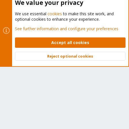
We value your privacy
We use essential
cookies
to make this site work, and
optional cookies to enhance your experience.
Cookies
Proxmox Support Forum - Light Mode
See further information and configure your preferences
Contact us
Terms and rules
Privacy policy
Help
Home
R
S
Accept all cookies
S
®
Community platform by XenForo
© 2010-2026 XenForo Ltd.
Reject optional cookies
Top
Bott