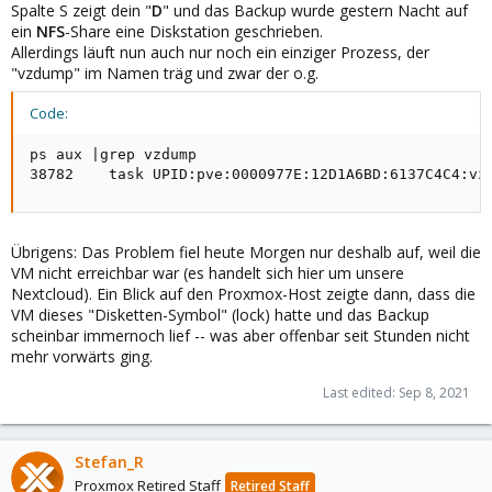
Spalte S zeigt dein "
D
" und das Backup wurde gestern Nacht auf
ein
NFS
-Share eine Diskstation geschrieben.
Allerdings läuft nun auch nur noch ein einziger Prozess, der
"vzdump" im Namen träg und zwar der o.g.
Code:
ps aux |grep vzdump

38782    task UPID:pve:0000977E:12D1A6BD:6137C4C4:vz
Übrigens: Das Problem fiel heute Morgen nur deshalb auf, weil die
VM nicht erreichbar war (es handelt sich hier um unsere
Nextcloud). Ein Blick auf den Proxmox-Host zeigte dann, dass die
VM dieses "Disketten-Symbol" (lock) hatte und das Backup
scheinbar immernoch lief -- was aber offenbar seit Stunden nicht
mehr vorwärts ging.
Last edited:
Sep 8, 2021
Stefan_R
Proxmox Retired Staff
Retired Staff