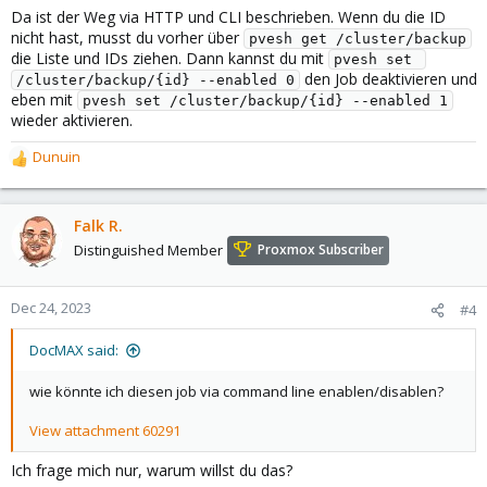
Da ist der Weg via HTTP und CLI beschrieben. Wenn du die ID
nicht hast, musst du vorher über
pvesh get /cluster/backup
die Liste und IDs ziehen. Dann kannst du mit
pvesh set 
den Job deaktivieren und
/cluster/backup/{id} --enabled 0
eben mit
pvesh set /cluster/backup/{id} --enabled 1
wieder aktivieren.
Dunuin
R
e
a
c
Falk R.
t
Distinguished Member
Proxmox Subscriber
i
o
n
Dec 24, 2023
#4
s
:
DocMAX said:
wie könnte ich diesen job via command line enablen/disablen?
View attachment 60291
Ich frage mich nur, warum willst du das?