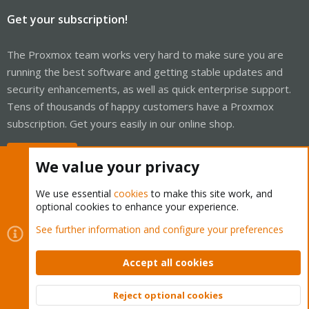
Get your subscription!
The Proxmox team works very hard to make sure you are
running the best software and getting stable updates and
security enhancements, as well as quick enterprise support.
Tens of thousands of happy customers have a Proxmox
subscription. Get yours easily in our online shop.
Buy now!
We value your privacy
We use essential
cookies
to make this site work, and
optional cookies to enhance your experience.
Cookies
Proxmox Support Forum - Light Mode
See further information and configure your preferences
Contact us
Terms and rules
Privacy policy
Help
Home
R
S
Accept all cookies
S
®
Community platform by XenForo
© 2010-2026 XenForo Ltd.
Reject optional cookies
Top
Bott