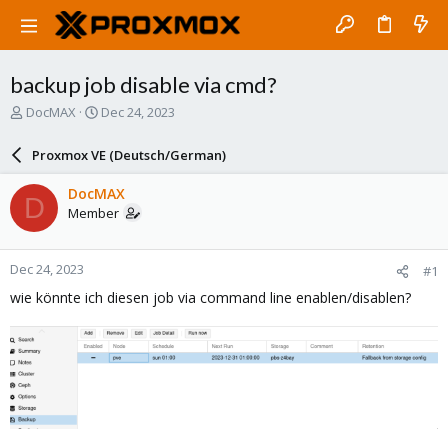
backup job disable via cmd?
T
S
DocMAX
Dec 24, 2023
h
t
r
a
Proxmox VE (Deutsch/German)
e
r
a
t
DocMAX
D
d
d
Member
s
a
t
t
a
e
Dec 24, 2023
#1
r
t
wie könnte ich diesen job via command line enablen/disablen?
e
r