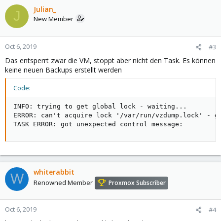
Julian_
J
New Member
Oct 6, 2019
#3
Das entsperrt zwar die VM, stoppt aber nicht den Task. Es können
keine neuen Backups erstellt werden
Code:
INFO: trying to get global lock - waiting...

ERROR: can't acquire lock '/var/run/vzdump.lock' - go
TASK ERROR: got unexpected control message:
whiterabbit
W
Renowned Member
Proxmox Subscriber
Oct 6, 2019
#4