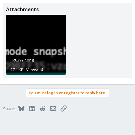
Attachments
Hc839YP.png
27.1 KB · Views: 14
You must log in or register to reply here.
Bluesky
LinkedIn
Reddit
Email
Link
Share: