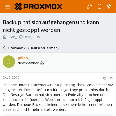
Backup hat sich aufgehangen und kann
nicht gestoppt werden
T
S
Julian_
Oct 6, 2019
h
t
r
a
Proxmox VE (Deutsch/German)
e
r
a
t
Julian_
J
d
d
New Member
s
a
t
t
a
e
Oct 6, 2019
#1
r
t
Ich habe unter Datacenter->Backup ein tägliches Backup einer VM
e
eingerichtet. Dieses lieft auch für einige Tage problemlos durch.
r
Das Gestrige Backup hat sich aber am Ende abgebrochen und
kann auch nicht über das Webinterface noch kill -9 gestoppt
werden. Da neue Backups keinen Lock mehr bekommen, können
diese auch nicht mehr erstellt werden.