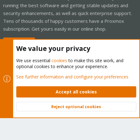
running the best software and getting stable updates and
security enhancements, as well as quick enterprise support.
Tens of thousands of happy customers have a Proxmox
subscription. Get yours easily in our online shop.
Buy now!
We value your privacy
We use essential
cookies
to make this site work, and
optional cookies to enhance your experience.
Cookies
Proxmox Support Forum - Light Mode
See further information and configure your preferences
Contact us
Terms and rules
Privacy policy
Help
Home
R
S
Accept all cookies
S
®
Community platform by XenForo
© 2010-2026 XenForo Ltd.
Reject optional cookies
Top
Bott