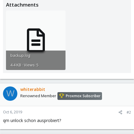
Attachments
backup.log
4.4 KB · Views: 5
whiterabbit
W
Renowned Member
Proxmox Subscriber
Oct 6, 2019
#2
qm unlock schon ausprobiert?