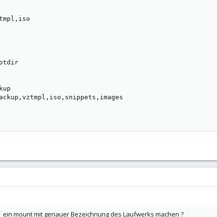
mpl,iso

tdir

up

ackup,vztmpl,iso,snippets,images

ein mount mit genauer Bezeichnung des Laufwerks machen ?