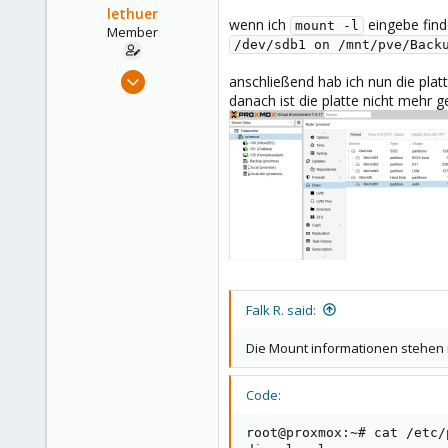
lethuer
Alfhausen, Germany
wenn ich
eingebe finde
mount -l
Member
roesing.it
/dev/sdb1 on /mnt/pve/Back
Apr 18, 2024
anschließend hab ich nun die plat
85
danach ist die platte nicht mehr
7
13
Falk R. said:
Die Mount informationen stehen i
Code:
root@proxmox:~# cat /etc/