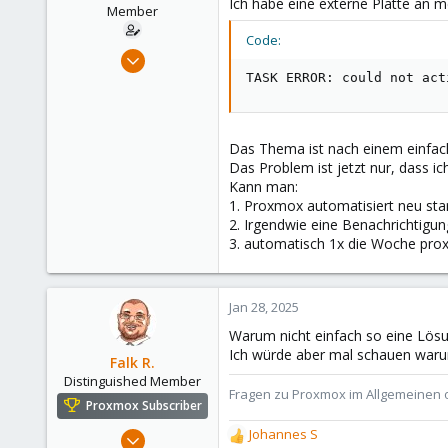
Ich habe eine externe Platte a
e
Member
r
Code:
Apr 18, 2024
85
TASK ERROR: could not act
7
13
Das Thema ist nach einem einfac
Das Problem ist jetzt nur, dass i
Kann man:
1. Proxmox automatisiert neu sta
2. Irgendwie eine Benachrichtigun
3. automatisch 1x die Woche pro
Jan 28, 2025
Warum nicht einfach so eine Lös
Ich würde aber mal schauen warum
Falk R.
Distinguished Member
Fragen zu Proxmox im Allgemeinen o
Proxmox Subscriber
Aug 2, 2021
Johannes S
R