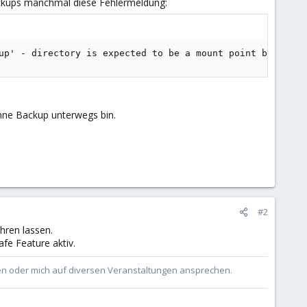
ckups manchmal diese Fehlermeldung:
up' - directory is expected to be a mount point but is n
ohne Backup unterwegs bin.
#2
hren lassen.
fe Feature aktiv.
ben oder mich auf diversen Veranstaltungen ansprechen.