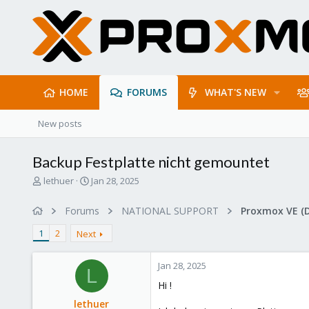
HOME
FORUMS
WHAT'S NEW
New posts
Backup Festplatte nicht gemountet
T
S
lethuer
Jan 28, 2025
h
t
r
a
Forums
NATIONAL SUPPORT
Proxmox VE (
e
r
a
t
1
2
Next
d
d
s
a
Jan 28, 2025
t
t
L
a
e
Hi !
r
lethuer
t