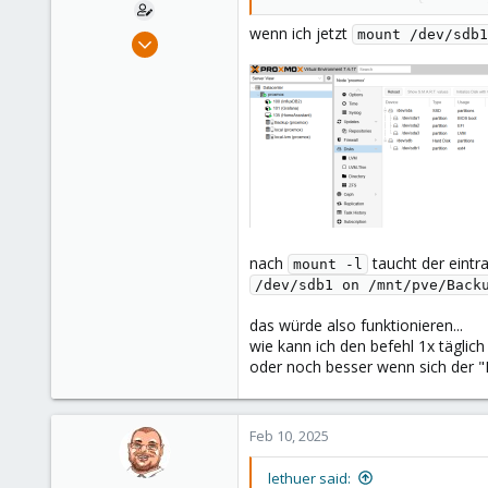
wenn ich jetzt
Apr 18, 2024
mount /dev/sdb1
85
7
13
nach
taucht der eintr
mount -l
/dev/sdb1 on /mnt/pve/Back
das würde also funktionieren...
wie kann ich den befehl 1x täglic
oder noch besser wenn sich der "
Feb 10, 2025
lethuer said: