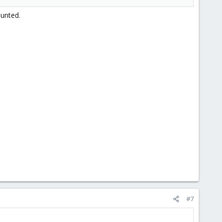
ounted.
#7