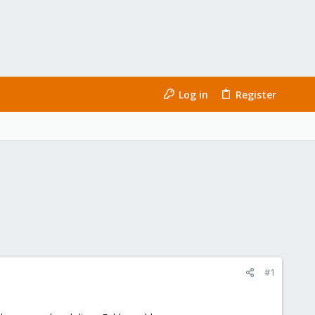
Log in
Register
#1