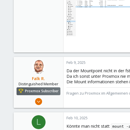
Feb 9, 2025
Da der Mountpoint nicht in der fsta
Da ich sonst unter Proxmox nie mi
Falk R.
Die Mount informationen stehen in
Distinguished Member
Proxmox Subscriber
Fragen zu Proxmox im Allgemeinen o
Aug 2, 2021
6,852
2,916
Feb 10, 2025
L
278
Könnte man nicht statt
mount -
47