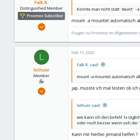
Falk R.
Distinguished Member
Könnte man nicht statt
mount -a
Proxmox Subscriber
mount -a mountet automatisch alle
Aug 2, 2021
6,852
Fragen zu Proxmox im Allgemeinen o
2,916
278
Feb 11, 2025
L
47
Alfhausen, Germany
Falk R. said:
lethuer
roesing.it
Member
mount -a mountet automatisch alle
jap. müsste ich mal testen ob ich
Apr 18, 2024
85
7
lethuer said:
13
wie kann ich den befehl 1x tägli
oder noch besser wenn sich der 
Kann mir hierbei jemand helfen ?