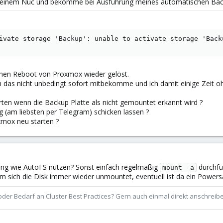
n meinem Nuc und bekomme bei Ausführung meines automatischen Ba
ivate storage 'Backup': unable to activate storage 'Back
hen Reboot von Proxmox wieder gelöst.
ch das nicht unbedingt sofort mitbekomme und ich damit einige Zeit 
rten wenn die Backup Platte als nicht gemountet erkannt wird ?
g (am liebsten per Telegram) schicken lassen ?
xmox neu starten ?
ung wie AutoFS nutzen? Sonst einfach regelmäßig
durchfü
mount -a
 sich die Disk immer wieder unmountet, eventuell ist da ein Powersa
der Bedarf an Cluster Best Practices? Gern auch einmal direkt anschrei