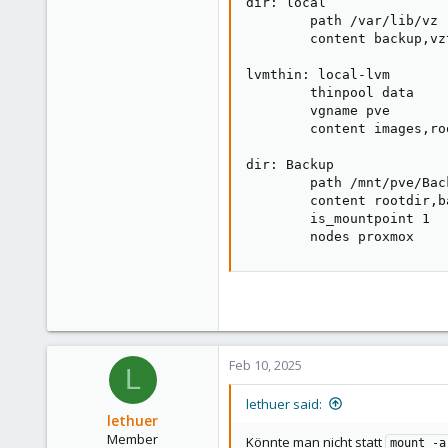
dir: local

        path /var/lib/vz

        content backup,vzt
lvmthin: local-lvm

        thinpool data

        vgname pve

        content images,roo
dir: Backup

        path /mnt/pve/Back
        content rootdir,b
        is_mountpoint 1

        nodes proxmox
Feb 10, 2025
L
lethuer said:
lethuer
Member
Könnte man nicht statt
mount -a