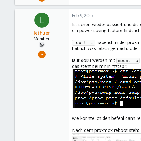
6,852
e
a
2,916
c
Feb 9, 2025
L
278
t
Ist schon wieder passiert und die
i
47
ein power saving feature finde ic
o
lethuer
Alfhausen, Germany
n
Member
habe ich in der proxmo
roesing.it
mount -a
s
hab ich was falsch gemacht oder
:
Apr 18, 2024
85
laut doku werden mit
mount -a
das steht bei mir in "fstab":
7
13
wie könnte ich den befehl dann r
Nach dem proxmox reboot steht 