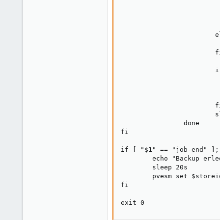
                         
                         
                         
                        el
                         
                        fi
                        i
                         
                         
                         
                        fi
                        sl
                done

fi

if [ "$1" == "job-end" ];
        echo "Backup erle
        sleep 20s

        pvesm set $storei
fi

exit 0