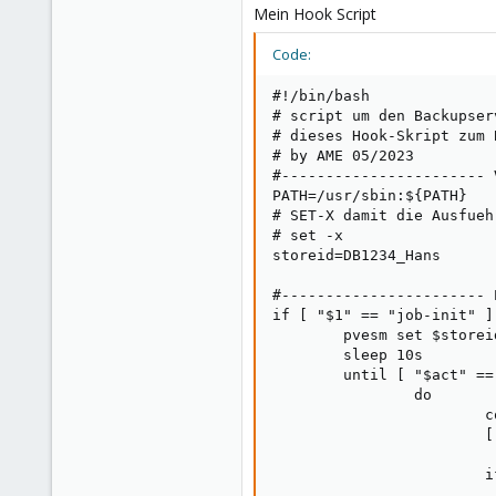
Mein Hook Script
Code:
#!/bin/bash

# script um den Backupser
# dieses Hook-Skript zum 
# by AME 05/2023

#----------------------- 
PATH=/usr/sbin:${PATH}

# SET-X damit die Ausfueh
# set -x

storeid=DB1234_Hans      
#----------------------- 
if [ "$1" == "job-init" ]
        pvesm set $storei
        sleep 10s

        until [ "$act" ==
                do

                        c
                        [
                        i
                         