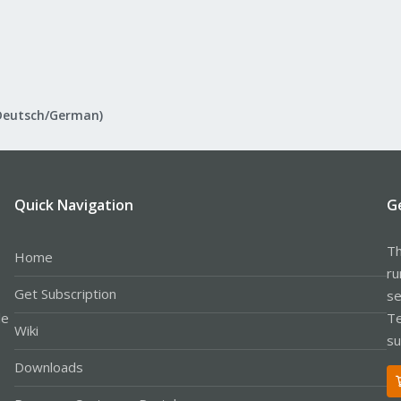
Deutsch/German)
Quick Navigation
G
Th
Home
ru
Get Subscription
se
le
Te
Wiki
su
Downloads