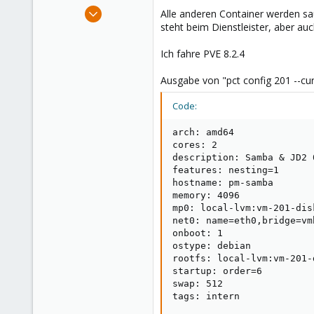
e
Apr 27, 2023
Alle anderen Container werden saub
r
14
steht beim Dienstleister, aber auc
1
Ich fahre PVE 8.2.4
8
Ausgabe von "pct config 201 --cur
Code:
arch: amd64

cores: 2

description: Samba & JD2 
features: nesting=1

hostname: pm-samba

memory: 4096

mp0: local-lvm:vm-201-dis
net0: name=eth0,bridge=vm
onboot: 1

ostype: debian

rootfs: local-lvm:vm-201-
startup: order=6

swap: 512

tags: intern