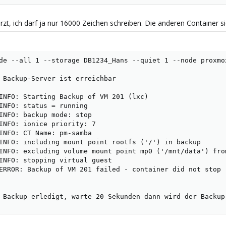
, ich darf ja nur 16000 Zeichen schreiben. Die anderen Container sic
de --all 1 --storage DB1234_Hans --quiet 1 --node proxmo
 Backup-Server ist erreichbar

INFO: Starting Backup of VM 201 (lxc)

INFO: status = running

INFO: backup mode: stop

INFO: ionice priority: 7

INFO: CT Name: pm-samba

INFO: including mount point rootfs ('/') in backup

INFO: excluding volume mount point mp0 ('/mnt/data') from
INFO: stopping virtual guest

ERROR: Backup of VM 201 failed - container did not stop

 Backup erledigt, warte 20 Sekunden dann wird der Backup