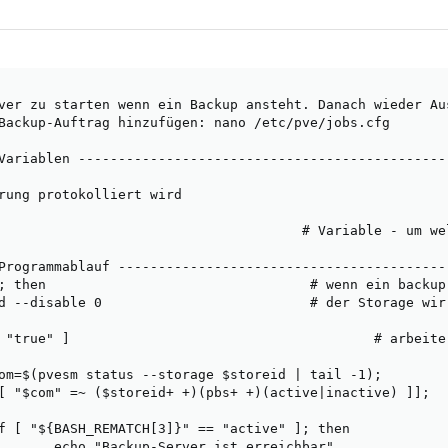
ver zu starten wenn ein Backup ansteht. Danach wieder Aus
Backup-Auftrag hinzufügen: nano /etc/pve/jobs.cfg

Variablen ----------------------------------------------
rung protokolliert wird

                                      # Variable - um we
Programmablauf -----------------------------------------
; then                                 # wenn ein backup 
d --disable 0                          # der Storage wir 
 "true" ]                                      # arbeite
om=$(pvesm status --storage $storeid | tail -1);        
[ "$com" =~ ($storeid+ +)(pbs+ +)(active|inactive) ]];

f [ "${BASH_REMATCH[3]}" == "active" ]; then            
       echo "Backup-Server ist erreichbar"
