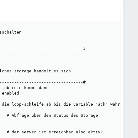
schalten

----------------------------------#

lches storage handelt es sich

----------------------------------#

job rein kommt dann

enabled

 die loop-schleife ab bis die variable "ack" wahr ist

   # Abfrage über den Status des Storage

   # der server ist erreichbar also aktiv?
