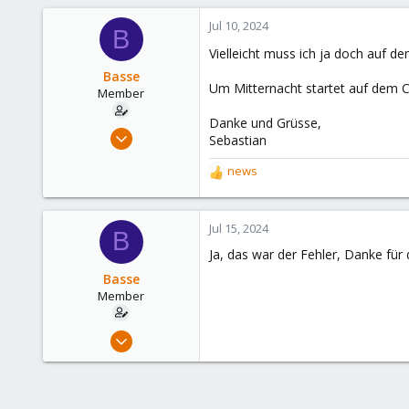
Jul 10, 2024
B
Vielleicht muss ich ja doch auf 
Basse
Um Mitternacht startet auf dem Co
Member
Danke und Grüsse,
Apr 27, 2023
Sebastian
14
news
1
R
e
8
a
c
Jul 15, 2024
B
t
Ja, das war der Fehler, Danke für
i
o
Basse
n
Member
s
:
Apr 27, 2023
14
1
8