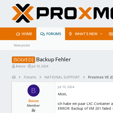
HOME
FORUMS
WHAT'S NEW
New posts
Backup Fehler
[SOLVED]
T
S
Basse
Jul 10, 2024
h
t
r
a
Forums
NATIONAL SUPPORT
Proxmox VE (
e
r
a
t
Jul 10, 2024
d
d
B
s
a
Moin,
t
t
Basse
a
e
ich habe ein paar LXC-Container 
Member
r
ERROR: Backup of VM 201 failed -
t