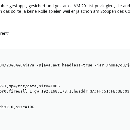
er gestoppt, gesichert und gestartet. VM 201 ist privilegiert, die ande
h das sollte ja keine Rolle spielen weil er ja schon am Stoppen des Co
rent"
04/23%0A%0Ajava -Djava.awt.headless=true -jar /home/gu/j
k-1,mp=/mnt/data,size=100G

br0,firewall=1,gw=192.168.178.1,hwaddr=3A:FF:51:FB:3E:03
disk-0,size=10G
