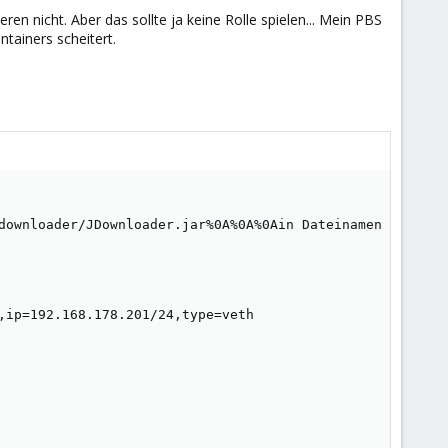
ren nicht. Aber das sollte ja keine Rolle spielen... Mein PBS
ntainers scheitert.
downloader/JDownloader.jar%0A%0A%0Ain Dateinamen ? durch
,ip=192.168.178.201/24,type=veth
