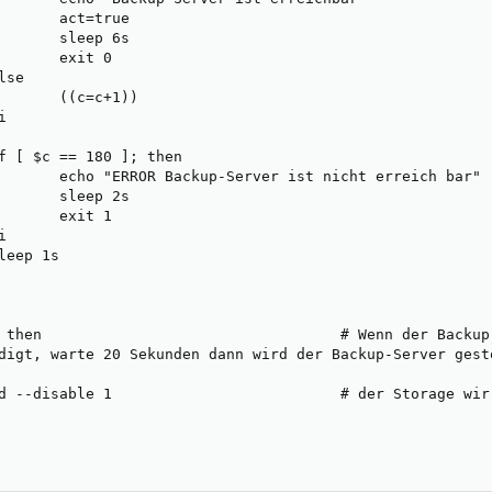
       act=true                                         
       sleep 6s

       exit 0

se

       ((c=c+1))                                         


f [ $c == 180 ]; then                                   
       echo "ERROR Backup-Server ist nicht erreich bar"

       sleep 2s

       exit 1



eep 1s

 then                                  # Wenn der Backup 
digt, warte 20 Sekunden dann wird der Backup-Server gesto
d --disable 1                          # der Storage wir 