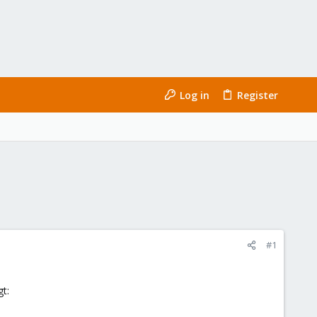
Log in
Register
#1
t: