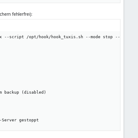
hern fehlerfrei):
x --script /opt/hook/hook_tuxis.sh --mode stop --exclude
 backup (disabled)

-Server gestoppt