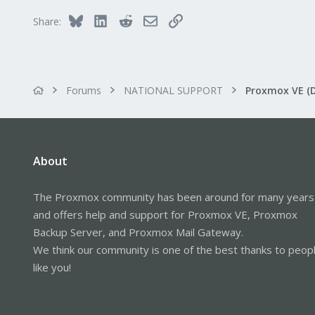
Bluesky
LinkedIn
Reddit
Email
Link
Share:
Forums
NATIONAL SUPPORT
Proxmox VE (
About
The Proxmox community has been around for many years
and offers help and support for Proxmox VE, Proxmox
Backup Server, and Proxmox Mail Gateway.
We think our community is one of the best thanks to peop
like you!