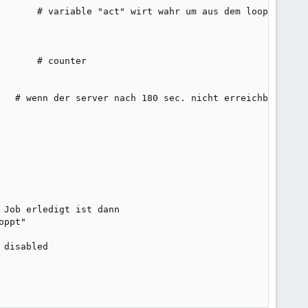
       # variable "act" wirt wahr um aus dem loop raus zu
      # counter

   # wenn der server nach 180 sec. nicht erreichbar ist e
Job erledigt ist dann

ppt"

disabled
