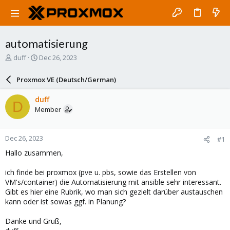
automatisierung
T
S
duff
Dec 26, 2023
h
t
r
a
Proxmox VE (Deutsch/German)
e
r
a
t
duff
D
d
d
Member
s
a
t
t
a
e
Dec 26, 2023
#1
r
t
Hallo zusammen,
e
r
ich finde bei proxmox (pve u. pbs, sowie das Erstellen von
VM's/container) die Automatisierung mit ansible sehr interessant.
Gibt es hier eine Rubrik, wo man sich gezielt darüber austauschen
kann oder ist sowas ggf. in Planung?
Danke und Gruß,