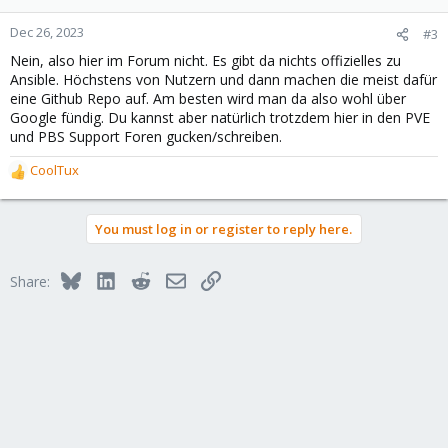
Dec 26, 2023
#3
Nein, also hier im Forum nicht. Es gibt da nichts offizielles zu
Ansible. Höchstens von Nutzern und dann machen die meist dafür
eine Github Repo auf. Am besten wird man da also wohl über
Google fündig. Du kannst aber natürlich trotzdem hier in den PVE
und PBS Support Foren gucken/schreiben.
CoolTux
R
e
a
You must log in or register to reply here.
c
t
i
Bluesky
LinkedIn
Reddit
Email
Link
Share:
o
n
s
: