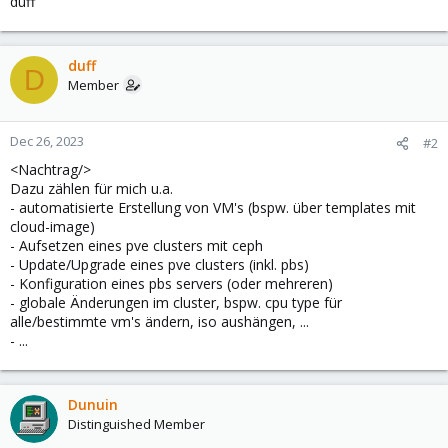
duff
duff
D
Member
Dec 26, 2023
#2
<Nachtrag/>
Dazu zählen für mich u.a.
- automatisierte Erstellung von VM's (bspw. über templates mit
cloud-image)
- Aufsetzen eines pve clusters mit ceph
- Update/Upgrade eines pve clusters (inkl. pbs)
- Konfiguration eines pbs servers (oder mehreren)
- globale Änderungen im cluster, bspw. cpu type für
alle/bestimmte vm's ändern, iso aushängen, ...
- ...
Dunuin
Distinguished Member