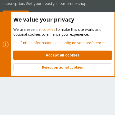
subscription. Get yours easily in our online shop.
Buy now!
We value your privacy
We use essential
cookies
to make this site work, and
optional cookies to enhance your experience.
Cookies
Proxmox Support Forum - Light Mode
See further information and configure your preferences
Contact us
Terms and rules
Privacy policy
Help
Home
R
S
Accept all cookies
S
®
Community platform by XenForo
© 2010-2026 XenForo Ltd.
Reject optional cookies
Top
Bott