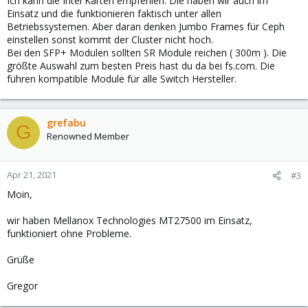
Ich kann die Intel Karten empfehlen. Die haben wir auch im
Einsatz und die funktionieren faktisch unter allen
Betriebssystemen. Aber daran denken Jumbo Frames für Ceph
einstellen sonst kommt der Cluster nicht hoch.
Bei den SFP+ Modulen sollten SR Module reichen ( 300m ). Die
größte Auswahl zum besten Preis hast du da bei fs.com. Die
führen kompatible Module für alle Switch Hersteller.
grefabu
G
Renowned Member
Apr 21, 2021
#3
Moin,
wir haben Mellanox Technologies MT27500 im Einsatz,
funktioniert ohne Probleme.
Grüße
Gregor