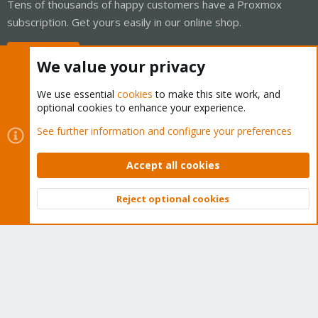
Tens of thousands of happy customers have a Proxmox
subscription. Get yours easily in our online shop.
Buy now!
We value your privacy
We use essential
cookies
to make this site work, and
optional cookies to enhance your experience.
Cookies
Proxmox Support Forum - Light Mode
See further information and configure your preferences
Contact us
Terms and rules
Privacy policy
Help
Home
R
S
Accept all cookies
S
®
Community platform by XenForo
© 2010-2026 XenForo Ltd.
Reject optional cookies
Top
Bott