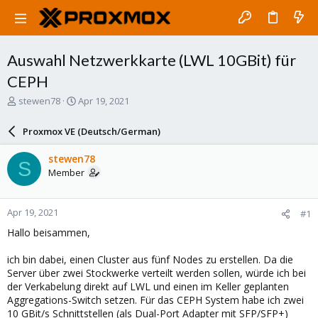
Auswahl Netzwerkkarte (LWL 10GBit) für
CEPH
T
S
stewen78
Apr 19, 2021
h
t
r
a
Proxmox VE (Deutsch/German)
e
r
a
t
stewen78
S
d
d
Member
s
a
t
t
a
e
Apr 19, 2021
#1
r
t
Hallo beisammen,
e
r
ich bin dabei, einen Cluster aus fünf Nodes zu erstellen. Da die
Server über zwei Stockwerke verteilt werden sollen, würde ich bei
der Verkabelung direkt auf LWL und einen im Keller geplanten
Aggregations-Switch setzen. Für das CEPH System habe ich zwei
10 GBit/s Schnittstellen (als Dual-Port Adapter mit SFP/SFP+)