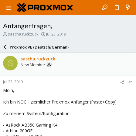
Anfängerfragen,
T
S
sascha.ruckzuck
Jul 23, 2019
h
t
r
a
Proxmox VE (Deutsch/German)
e
r
a
t
sascha.ruckzuck
S
d
d
New Member
s
a
t
t
a
e
Jul 23, 2019
#1
r
t
Moin,
e
r
Ich bin NOCH ziemlicher Proxmox Anfänger (Paste+Copy)
Zu meinem System/Konfiguration:
- AsRock AB350 Gaming K4
- Athlon 200GE