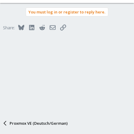
You must log in or register to reply here.
Bluesky
LinkedIn
Reddit
Email
Link
Share:
Proxmox VE (Deutsch/German)