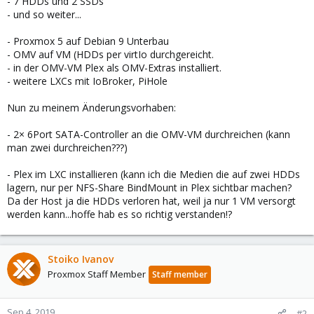
- 7 HDDs und 2 SSDs
- und so weiter...
- Proxmox 5 auf Debian 9 Unterbau
- OMV auf VM (HDDs per virtIo durchgereicht.
- in der OMV-VM Plex als OMV-Extras installiert.
- weitere LXCs mit IoBroker, PiHole
Nun zu meinem Änderungsvorhaben:
- 2× 6Port SATA-Controller an die OMV-VM durchreichen (kann
man zwei durchreichen???)
- Plex im LXC installieren (kann ich die Medien die auf zwei HDDs
lagern, nur per NFS-Share BindMount in Plex sichtbar machen?
Da der Host ja die HDDs verloren hat, weil ja nur 1 VM versorgt
werden kann...hoffe hab es so richtig verstanden!?
Stoiko Ivanov
Proxmox Staff Member
Staff member
Sep 4, 2019
#2