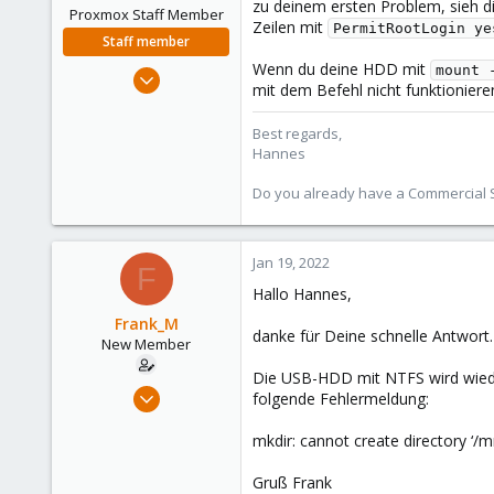
zu deinem ersten Problem, sieh d
Proxmox Staff Member
Zeilen mit
PermitRootLogin ye
Staff member
Wenn du deine HDD mit
Jul 27, 2020
mount 
mit dem Befehl nicht funktioniere
961
246
Best regards,
Hannes
88
27
Do you already have a Commercial Su
Jan 19, 2022
F
Hallo Hannes,
Frank_M
danke für Deine schnelle Antwort.
New Member
Die USB-HDD mit NTFS wird wiede
Jan 18, 2022
folgende Fehlermeldung:
4
mkdir: cannot create directory ‘/m
1
1
Gruß Frank