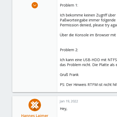
e
Jan 18, 2022
Problem 1:
r
4
Ich bekomme keinen Zugriff über 
1
Paßworteingabe immer folgende 
1
Permission denied, please try aga
64
Über die Konsole im Browser mit 
Problem 2:
Ich kann eine USB-HDD mit NTFS 
das Problem nicht. Die Platte al
Gruß Frank
PS: Der Hinweis RTFM ist nicht hi
Jan 19, 2022
Hey,
Hannes Laimer