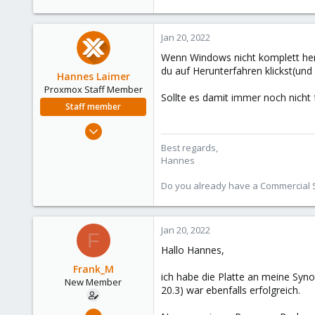
64
Jan 20, 2022
Wenn Windows nicht komplett her
du auf Herunterfahren klickst(und 
Hannes Laimer
Proxmox Staff Member
Sollte es damit immer noch nicht 
Staff member
Jul 27, 2020
961
Best regards,
Hannes
246
88
Do you already have a Commercial Su
27
Jan 20, 2022
F
Hallo Hannes,
Frank_M
ich habe die Platte an meine Syn
New Member
20.3) war ebenfalls erfolgreich.
Jan 18, 2022