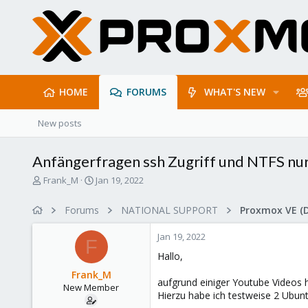
HOME
FORUMS
WHAT'S NEW
New posts
Anfängerfragen ssh Zugriff und NTFS nur
T
S
Frank_M
Jan 19, 2022
h
t
r
a
Forums
NATIONAL SUPPORT
Proxmox VE (
e
r
a
t
Jan 19, 2022
d
d
F
s
a
Hallo,
t
t
Frank_M
a
e
aufgrund einiger Youtube Videos
New Member
r
Hierzu habe ich testweise 2 Ubun
t