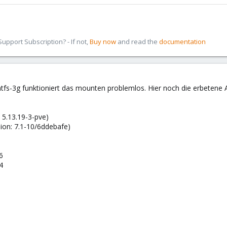
pport Subscription? - If not,
Buy now
and read the
documentation
 ntfs-3g funktioniert das mounten problemlos. Hier noch die erbetene
 5.13.19-3-pve)
ion: 7.1-10/6ddebafe)
6
4