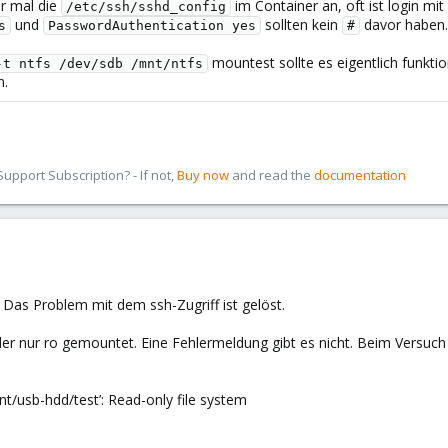
ir mal die
im Container an, oft ist login mi
/etc/ssh/sshd_config
und
sollten kein
davor haben.
s
PasswordAuthentication yes
#
mountest sollte es eigentlich funkti
-t ntfs /dev/sdb /mnt/ntfs
n.
pport Subscription? - If not,
Buy now
and read the
documentation
 Das Problem mit dem ssh-Zugriff ist gelöst.
r nur ro gemountet. Eine Fehlermeldung gibt es nicht. Beim Versuc
nt/usb-hdd/test’: Read-only file system