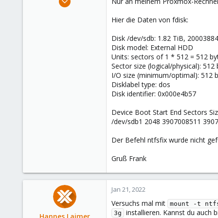
Nur an meinem Proxmox-Rechner fu
4
Hier die Daten von fdisk:
1
1
Disk /dev/sdb: 1.82 TiB, 200038
64
Disk model: External HDD
Units: sectors of 1 * 512 = 512 by
Sector size (logical/physical): 512
I/O size (minimum/optimal): 512 b
Disklabel type: dos
Disk identifier: 0x000e4b57
Device Boot Start End Sectors Si
/dev/sdb1 2048 3907008511 390
Der Befehl ntfsfix wurde nicht ge
Gruß Frank
Jan 21, 2022
Versuchs mal mit
mount -t ntf
installieren. Kannst du auch 
3g
Hannes Laimer