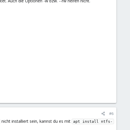
t. Auch die Optionen -w bzw. --rw helfen nicht.
#6
nicht installiert sein, kannst du es mit
apt install ntfs-