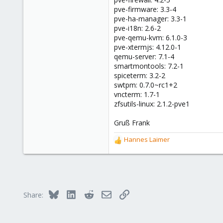
pve-firmware: 3.3-4
pve-ha-manager: 3.3-1
pve-i18n: 2.6-2
pve-qemu-kvm: 6.1.0-3
pve-xtermjs: 4.12.0-1
qemu-server: 7.1-4
smartmontools: 7.2-1
spiceterm: 3.2-2
swtpm: 0.7.0~rc1+2
vncterm: 1.7-1
zfsutils-linux: 2.1.2-pve1
Gruß Frank
Hannes Laimer
R
e
a
c
t
i
Bluesky
LinkedIn
Reddit
Email
Link
Share:
o
n
s