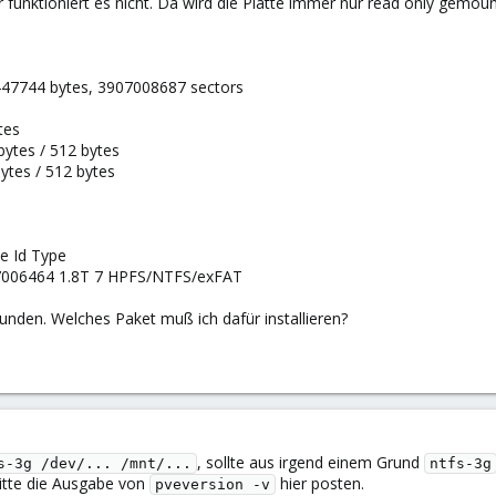
nktioniert es nicht. Da wird die Platte immer nur read only gemounte
8447744 bytes, 3907008687 sectors
tes
 bytes / 512 bytes
ytes / 512 bytes
ze Id Type
7006464 1.8T 7 HPFS/NTFS/exFAT
funden. Welches Paket muß ich dafür installieren?
, sollte aus irgend einem Grund
s-3g /dev/... /mnt/...
ntfs-3g
bitte die Ausgabe von
hier posten.
pveversion -v