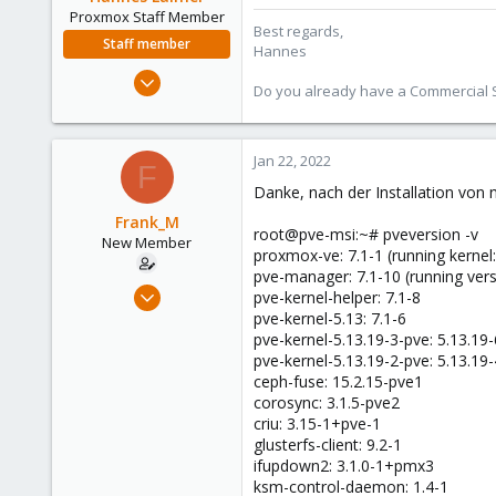
Proxmox Staff Member
Best regards,
Staff member
Hannes
Jul 27, 2020
Do you already have a Commercial Su
961
246
88
Jan 22, 2022
F
27
Danke, nach der Installation von
Frank_M
root@pve-msi:~# pveversion -v
New Member
proxmox-ve: 7.1-1 (running kernel:
pve-manager: 7.1-10 (running vers
Jan 18, 2022
pve-kernel-helper: 7.1-8
4
pve-kernel-5.13: 7.1-6
pve-kernel-5.13.19-3-pve: 5.13.19-
1
pve-kernel-5.13.19-2-pve: 5.13.19-
1
ceph-fuse: 15.2.15-pve1
64
corosync: 3.1.5-pve2
criu: 3.15-1+pve-1
glusterfs-client: 9.2-1
ifupdown2: 3.1.0-1+pmx3
ksm-control-daemon: 1.4-1