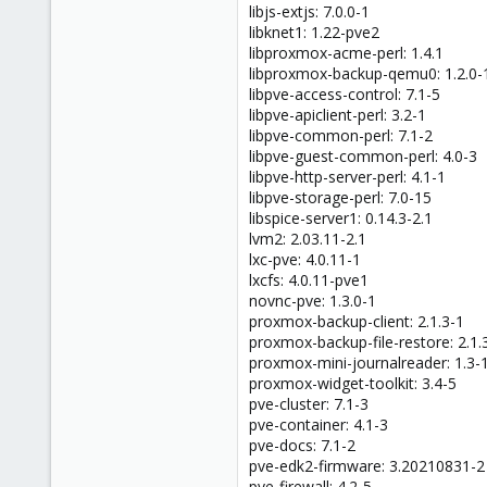
libjs-extjs: 7.0.0-1
libknet1: 1.22-pve2
libproxmox-acme-perl: 1.4.1
libproxmox-backup-qemu0: 1.2.0-
libpve-access-control: 7.1-5
libpve-apiclient-perl: 3.2-1
libpve-common-perl: 7.1-2
libpve-guest-common-perl: 4.0-3
libpve-http-server-perl: 4.1-1
libpve-storage-perl: 7.0-15
libspice-server1: 0.14.3-2.1
lvm2: 2.03.11-2.1
lxc-pve: 4.0.11-1
lxcfs: 4.0.11-pve1
novnc-pve: 1.3.0-1
proxmox-backup-client: 2.1.3-1
proxmox-backup-file-restore: 2.1.
proxmox-mini-journalreader: 1.3-
proxmox-widget-toolkit: 3.4-5
pve-cluster: 7.1-3
pve-container: 4.1-3
pve-docs: 7.1-2
pve-edk2-firmware: 3.20210831-2
pve-firewall: 4.2-5