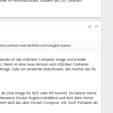
direkt im Homeassistant, sondern als LXC? Warum?
#5
 dort einfach viele Befehle nicht möglich waren.
wende ich das iOBroker Container Image und erstelle
anz. Wenn es eine neue Version vom iOBroker Container
n Image. Oder ich verwende Watchtower, der machst das für
 als Disk Image für NUC oder RPi kommt. Du kannst Home
icherweise Docker Engine) installierst und dort dann Home
striert wird das über Docker Compose, evt. noch Portainer als