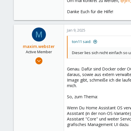
Um mal konkret zu werden,
@jim
Danke Euch für die Hilfe!
Jan 9, 2025
M
ton11 said:
maxim.webster
Active Member
Dieser lies sich nicht einfach so
Nov 12, 2024
290
Genau. Dafür sind Docker oder OC
141
daraus, sowie aus extern verwalt
Image gibt, schmeiße ich die lau
43
mich.
Germany
So, zum Thema:
Wenn Du Home Assistant OS verw
Assistant (in der non-OS-Variante
Assistant "Core" und weiter Servic
grafisches Management UI dazu.