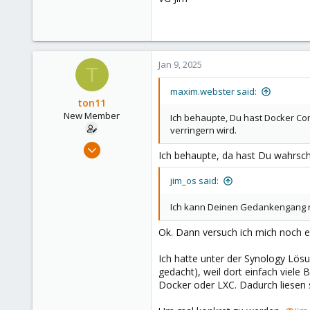
Jan 9, 2025
T
maxim.webster said:
ton11
New Member
Ich behaupte, Du hast Docker Co
verringern wird.
Jan 9, 2025
Ich behaupte, da hast Du wahrsche
7
3
jim_os said:
3
Ich kann Deinen Gedankengang ni
Ok. Dann versuch ich mich noch 
Ich hatte unter der Synology Lösu
gedacht), weil dort einfach viele
Docker oder LXC. Dadurch liesen s