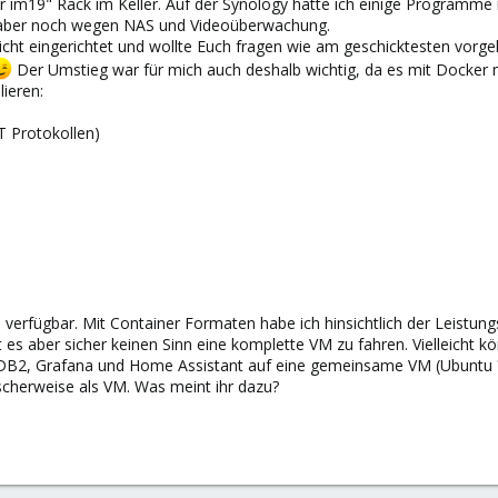
r im19" Rack im Keller. Auf der Synology hatte ich einige Programme 
t aber noch wegen NAS und Videoüberwachung.
ht eingerichtet und wollte Euch fragen wie am geschicktesten vorgeh
Der Umstieg war für mich auch deshalb wichtig, da es mit Docker 
lieren:
T Protokollen)
C verfügbar. Mit Container Formaten habe ich hinsichtlich der Leistun
es aber sicher keinen Sinn eine komplette VM zu fahren. Vielleicht kön
uxDB2, Grafana und Home Assistant auf eine gemeinsame VM (Ubuntu 
cherweise als VM. Was meint ihr dazu?