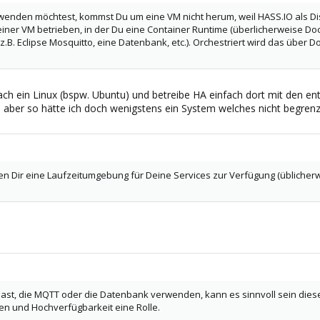
nden möchtest, kommst Du um eine VM nicht herum, weil HASS.IO als Di
 einer VM betrieben, in der Du eine Container Runtime (überlicherweise Doc
(z.B. Eclipse Mosquitto, eine Datenbank, etc.). Orchestriert wird das über 
nfach ein Linux (bspw. Ubuntu) und betreibe HA einfach dort mit den en
 aber so hätte ich doch wenigstens ein System welches nicht begrenzt 
len Dir eine Laufzeitumgebung für Deine Services zur Verfügung (üblicher
st, die MQTT oder die Datenbank verwenden, kann es sinnvoll sein diese 
en und Hochverfügbarkeit eine Rolle.