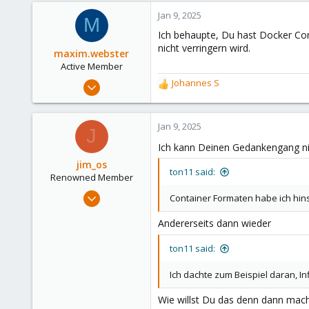
Jan 9, 2025
M
Ich behaupte, Du hast Docker Co
nicht verringern wird.
maxim.webster
Active Member
Nov 12, 2024
Johannes S
R
290
e
a
141
c
Jan 9, 2025
J
43
t
Ich kann Deinen Gedankengang ni
i
Germany
o
jim_os
ton11 said:
n
Renowned Member
s
Oct 8, 2022
Container Formaten habe ich hins
:
414
Andererseits dann wieder
276
68
ton11 said:
Germany
Ich dachte zum Beispiel daran, 
Wie willst Du das denn dann mac