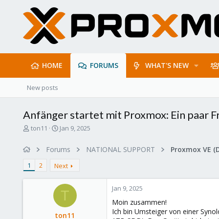
HOME
FORUMS
WHAT'S NEW
New posts
Anfänger startet mit Proxmox: Ein paar F
T
S
ton11
Jan 9, 2025
h
t
r
a
Forums
NATIONAL SUPPORT
Proxmox VE (
e
r
a
t
1
2
Next
d
d
s
a
Jan 9, 2025
t
t
T
a
e
Moin zusammen!
r
Ich bin Umsteiger von einer Synol
ton11
t