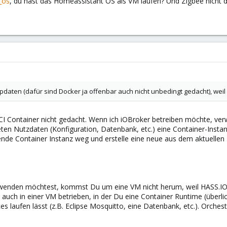
_os
, du hast das Homeassistant OS als VM laufen? Und Zigbee nicht 
 updaten (dafür sind Docker ja offenbar auch nicht unbedingt gedacht), weil
I Container nicht gedacht. Wenn ich iOBroker betreiben möchte, ver
eten Nutzdaten (Konfiguration, Datenbank, etc.) eine Container-Inst
fende Container Instanz weg und erstelle eine neue aus dem aktuelle
enden möchtest, kommst Du um eine VM nicht herum, weil HASS.IO
) auch in einer VM betrieben, in der Du eine Container Runtime (überl
es laufen lässt (z.B. Eclipse Mosquitto, eine Datenbank, etc.). Orche