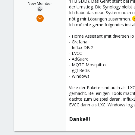
1TB SDD). Das Gerät steht bei mi
e
New Member
der Umstieg. Die Synology bleib
r
Ich habe das neue System noch nic
Jan 9, 2025
nötig mir Lösungen zusammen.
7
Ich möchte gerne folgendes instal
3
- Home Assistant (mit diversen Io
3
- Grafana
- Influx DB 2
- EVCC
- AdGuard
- MQTT Mosquitto
- ggf Redis
- Windows
Viele der Pakete sind auch als LX
gemacht. Bei einigen Tools macht 
dachte zum Beispiel daran, Infl
EVCC dann als LXC. Windows logis
Danke!!!​