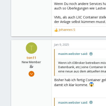
Wenn Du noch andere Services has
auch so Überlegungen wie Lastver
VMs, als auch LXC Container stell
der Anlage selbst kümmen musst.
Johannes S
R
e
a
c
Jan 9, 2025
T
t
i
maxim.webster said:
o
ton11
n
New Member
Wenn ich iOBroker betreiben möc
s
Datenbank, etc.) eine Container-
:
eine neue aus dem aktuellen Ima
Jan 9, 2025
7
Bisher hab ich fertig Container ge
3
damit ich klar komme.
3
maxim.webster said: