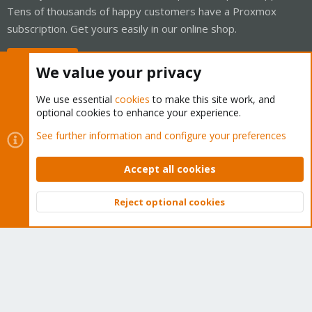
Tens of thousands of happy customers have a Proxmox
subscription. Get yours easily in our online shop.
Buy now!
We value your privacy
We use essential
cookies
to make this site work, and
optional cookies to enhance your experience.
Cookies
Proxmox Support Forum - Light Mode
See further information and configure your preferences
Contact us
Terms and rules
Privacy policy
Help
Home
R
S
Accept all cookies
S
®
Community platform by XenForo
© 2010-2026 XenForo Ltd.
Reject optional cookies
Top
Bott