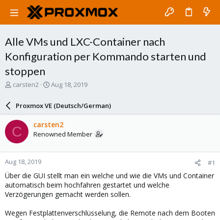
Alle VMs und LXC-Container nach
Konfiguration per Kommando starten und
stoppen
T
S
carsten2
Aug 18, 2019
h
t
r
a
Proxmox VE (Deutsch/German)
e
r
a
t
carsten2
C
d
d
Renowned Member
s
a
t
t
a
e
Aug 18, 2019
#1
r
t
Über die GUI stellt man ein welche und wie die VMs und Container
e
automatisch beim hochfahren gestartet und welche
r
Verzögerungen gemacht werden sollen.
Wegen Festplattenverschlüsselung, die Remote nach dem Booten