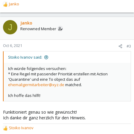
Janko
R
e
a
c
Janko
J
t
Renowned Member
i
o
n
Oct 6, 2021
#3
s
:
Stoiko Ivanov said:
Ich würde folgendes versuchen:
* Eine Regel mit passender Priorität erstellen mit Action
'Quarantine' und eine To object das auf
ehemaligermitarbeiter@xyz.de
matched.
Ich hoffe das hilft!
Funkitioniert genau so wie gewünscht!
Ich danke dir ganz herzlich für den Hinweis.
Stoiko Ivanov
R