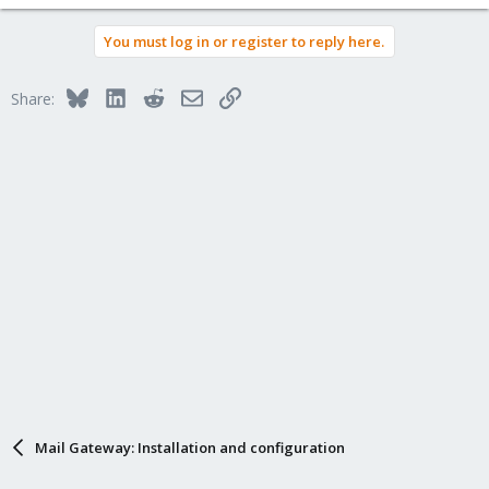
e
a
You must log in or register to reply here.
c
t
i
Bluesky
LinkedIn
Reddit
Email
Link
Share:
o
n
s
:
Mail Gateway: Installation and configuration