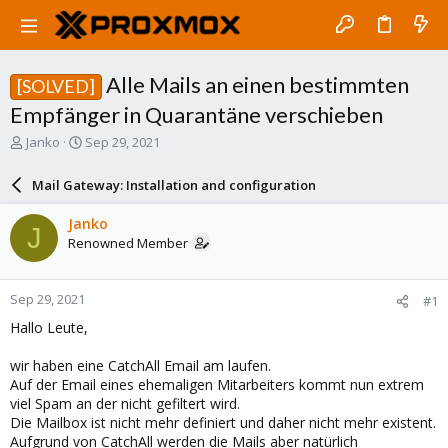
Alle Mails an einen bestimmten
[SOLVED]
Empfänger in Quarantäne verschieben
T
S
Janko
Sep 29, 2021
h
t
r
a
Mail Gateway: Installation and configuration
e
r
a
t
Janko
J
d
d
Renowned Member
s
a
t
t
a
e
Sep 29, 2021
#1
r
t
Hallo Leute,
e
r
wir haben eine CatchAll Email am laufen.
Auf der Email eines ehemaligen Mitarbeiters kommt nun extrem
viel Spam an der nicht gefiltert wird.
Die Mailbox ist nicht mehr definiert und daher nicht mehr existent.
Aufgrund von CatchAll werden die Mails aber natürlich