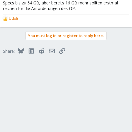
Specs bis zu 64 GB, aber bereits 16 GB mehr sollten erstmal
reichen für die Anforderungen des OP.
UdoB
R
e
a
You must log in or register to reply here.
c
t
i
Bluesky
LinkedIn
Reddit
Email
Link
Share:
o
n
s
: