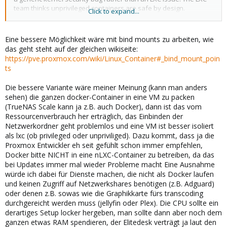
team thinks unprivileged containers are safe by design.
Click to expand...
This is the default option when creating a new container....
Privileged Containers
Eine bessere Möglichkeit wäre mit bind mounts zu arbeiten, wie
Security in containers is achieved by using mandatory access
das geht steht auf der gleichen wikiseite:
control AppArmor restrictions, seccomp filters and Linux kernel
https://pve.proxmox.com/wiki/Linux_Container#_bind_mount_poin
namespaces. The LXC team considers this kind of container as
ts
unsafe, and they will not consider new container escape exploits
to be security issues worthy of a CVE and quick fix. That’s why
Die bessere Variante wäre meiner Meinung (kann man anders
privileged containers should only be used in trusted
sehen) die ganzen docker-Container in eine VM zu packen
environments.
(TrueNAS Scale kann ja z.B. auch Docker), dann ist das vom
https://pve.proxmox.com/wiki/Linux_Container#pct_settings
Ressourcenverbrauch her erträglich, das Einbinden der
Netzwerkordner geht problemlos und eine VM ist besser isoliert
als lxc (ob privileged oder unpriviliged). Dazu kommt, dass ja die
Proxmox Entwickler eh seit gefühlt schon immer empfehlen,
Docker bitte NICHT in eine nLXC-Container zu betreiben, da das
bei Updates immer mal wieder Probleme macht Eine Ausnahme
würde ich dabei für Dienste machen, die nicht als Docker laufen
und keinen Zugriff auf Netzwerkshares benötigen (z.B. Adguard)
oder denen z.B. sowas wie die Graphikkarte fürs transcoding
durchgereicht werden muss (jellyfin oder Plex). Die CPU sollte ein
derartiges Setup locker hergeben, man sollte dann aber noch dem
ganzen etwas RAM spendieren, der Elitedesk verträgt ja laut den