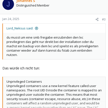
Johannes S
J
Distinguished Member
Jan 24, 2025
#3
Lord_Neksus said:
du musst um eine smb freigabe einzubinden den lxc
previliegiren das geht nur direkt bei der installation oder du
machst ein backup von dem lxc und spielst es als priveligierten
container wieder auf dann kannst du fstab zum einbinden
nutzen.
Das würde ich nicht tun:
Unprivileged Containers
Unprivileged containers use a new kernel feature called user
namespaces. The root UID 0 inside the container is mapped to an
unprivileged user outside the container. This means that most
security issues (container escape, resource abuse, etc.) in these
containers will affect a random unprivileged user, and would be
a generic kernel security bug rather than an LXC issue. The LXC