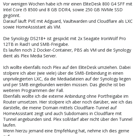
Vor wenigen Wochen habe ich mir einen EliteDesk 800 G4 SFF mit
Intel Core i5 8500 und 8 GB DDR4, sowie 250 GB NVMe SSD
gegönnt.
Darauf läuft PVE mit Adguard, Vaultwarden und Cloudflare als LXC
sowie HomeAssistant als VM.
Die Synology DS218+ ist gespickt mit 2x Seagate IronWolf Pro
12TB in Raid1 und SMB-Freigabe.
Es laufen noch 2 Docker-Container, PBS als VM und die Synology
dient als Plex Media Server.
Ich wollte ebenfalls noch Plex auf den EliteDesk umziehen. Dabei
stolpere ich aber (wie viele) über die SMB-Einbindung in einen
unprivilegierten LXC, da die Mediadateien auf der Synology liegen
und per SMB eingebunden werden müssen. Das gleiche ist bei
weiteren Programmen der Fall.
Ebenfalls wollte ich die externe Anbindung ohne Portfreigabe im
Router umsetzen. Hier stolpere ich aber noch darüber, wie ich das
darstelle, die meine Domain mittels Cloudflare-Tunnel auf
HomeAssistant zeigt und auch Subdomains in Cloudflare mit
Tunnel angebunden sind. Plex soll/darf aber nicht über den Tunnel
laufen.
Wenn hierzu jemand eine Empfehlung hat, nehme ich dies gerne