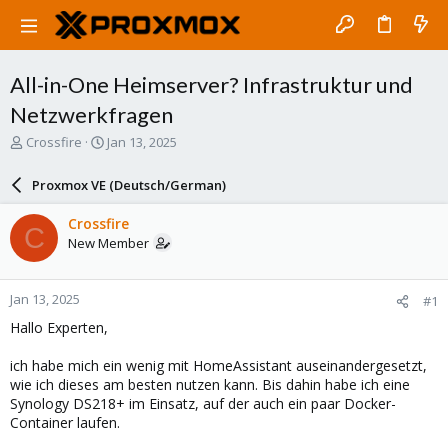
All-in-One Heimserver? Infrastruktur und
Netzwerkfragen
T
S
Crossfire
Jan 13, 2025
h
t
r
a
Proxmox VE (Deutsch/German)
e
r
a
t
Crossfire
C
d
d
New Member
s
a
t
t
a
e
Jan 13, 2025
#1
r
t
Hallo Experten,
e
r
ich habe mich ein wenig mit HomeAssistant auseinandergesetzt,
wie ich dieses am besten nutzen kann. Bis dahin habe ich eine
Synology DS218+ im Einsatz, auf der auch ein paar Docker-
Container laufen.