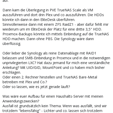
auf.
Dann kam die Überlegung in PVE TrueNAS Scale als VM
auszuführen und dort drin Plex und co auszuführen. Die HDDs
könnte ich dann in den EliteDesk überführen.
Sinnvollerweise dann mit einem ZFS RaidZ1 - aber dafür fehlt mir
wiederum um im EliteDesk der Platz für eine dritte 3,5" HDD.
Proxmox-Backups könnte ich mittels Einbindung auf die TrueNAS
HDD machen. Dann ohne PBS. Die Synology wäre dann
überflüssig.
Oder lieber die Synology als reine Datenablage mit RAID1
belassen und SMB-Einbindung in Proxmox und in die notwendigen
unprivilegierten LXC? Hat dazu jemand für mich eine verständliche
Anleitung? Mit UID/GID, MountPoint und co haben mich bisher
erschlagen.
Oder einen 2. Rechner hinstellen und TrueNAS Bare-Metal
betreiben mit Plex und Co.?
Oder so lassen, wie es jetzt gerade läuft?
Was wäre euer Aufbau für einen Haushalts-Server mit meinen
Anwendungszwecken?
Ausfall ist grundsätzlich kein Thema. Wenn was ausfällt, sind wir
trotzdem "lebensfähig" - Lichter und co. lassen sich trotzdem