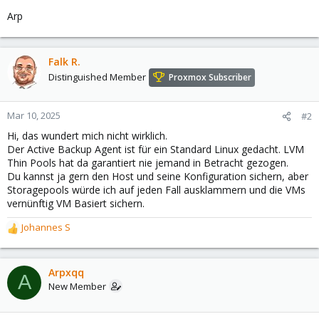
Arp
Falk R.
Distinguished Member
Proxmox Subscriber
Mar 10, 2025
#2
Hi, das wundert mich nicht wirklich.
Der Active Backup Agent ist für ein Standard Linux gedacht. LVM
Thin Pools hat da garantiert nie jemand in Betracht gezogen.
Du kannst ja gern den Host und seine Konfiguration sichern, aber
Storagepools würde ich auf jeden Fall ausklammern und die VMs
vernünftig VM Basiert sichern.
Johannes S
R
e
a
c
Arpxqq
A
t
New Member
i
o