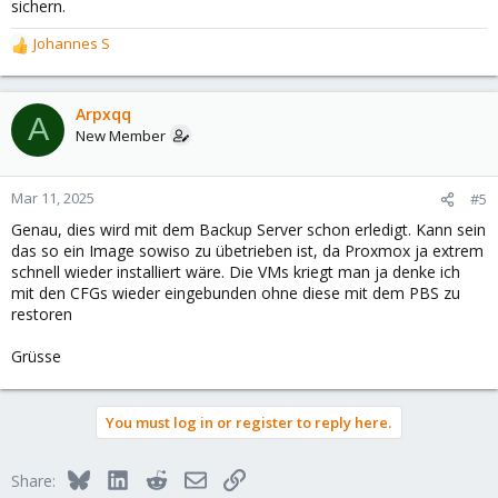
sichern.
Johannes S
R
e
a
c
Arpxqq
A
t
New Member
i
o
n
Mar 11, 2025
#5
s
Genau, dies wird mit dem Backup Server schon erledigt. Kann sein
:
das so ein Image sowiso zu übetrieben ist, da Proxmox ja extrem
schnell wieder installiert wäre. Die VMs kriegt man ja denke ich
mit den CFGs wieder eingebunden ohne diese mit dem PBS zu
restoren
Grüsse
You must log in or register to reply here.
Bluesky
LinkedIn
Reddit
Email
Link
Share: