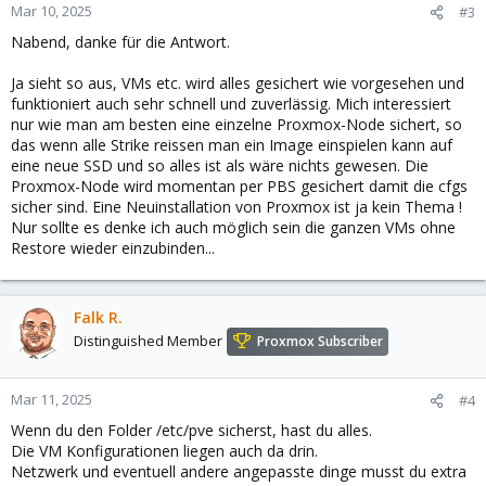
n
Mar 10, 2025
#3
s
Nabend, danke für die Antwort.
:
Ja sieht so aus, VMs etc. wird alles gesichert wie vorgesehen und
funktioniert auch sehr schnell und zuverlässig. Mich interessiert
nur wie man am besten eine einzelne Proxmox-Node sichert, so
das wenn alle Strike reissen man ein Image einspielen kann auf
eine neue SSD und so alles ist als wäre nichts gewesen. Die
Proxmox-Node wird momentan per PBS gesichert damit die cfgs
sicher sind. Eine Neuinstallation von Proxmox ist ja kein Thema !
Nur sollte es denke ich auch möglich sein die ganzen VMs ohne
Restore wieder einzubinden...
Falk R.
Distinguished Member
Proxmox Subscriber
Mar 11, 2025
#4
Wenn du den Folder /etc/pve sicherst, hast du alles.
Die VM Konfigurationen liegen auch da drin.
Netzwerk und eventuell andere angepasste dinge musst du extra