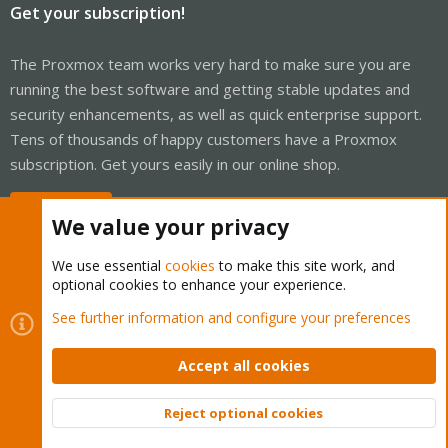
Get your subscription!
The Proxmox team works very hard to make sure you are
running the best software and getting stable updates and
security enhancements, as well as quick enterprise support.
Tens of thousands of happy customers have a Proxmox
subscription. Get yours easily in our online shop.
Buy now!
We value your privacy
We use essential
cookies
to make this site work, and
optional cookies to enhance your experience.
Cookies
Proxmox Support Forum - Light Mode
See further information and configure your preferences
Contact us
Terms and rules
Privacy policy
Help
Home
R
S
Accept all cookies
S
®
Community platform by XenForo
© 2010-2026 XenForo Ltd.
Reject optional cookies
Top
Bott