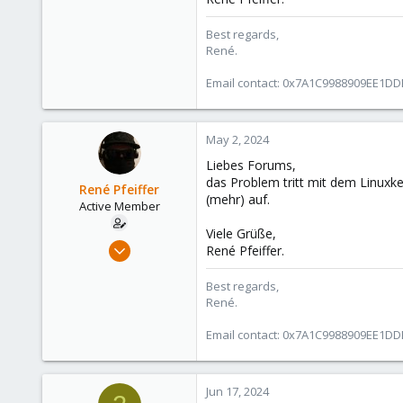
4
Best regards,
43
René.
Vienna
Email contact: 0x7A1C9988909EE1D
web.luchs.at
May 2, 2024
Liebes Forums,
das Problem tritt mit dem Linuxke
René Pfeiffer
(mehr) auf.
Active Member
Viele Grüße,
Oct 29, 2018
René Pfeiffer.
21
Best regards,
4
René.
43
Vienna
Email contact: 0x7A1C9988909EE1D
web.luchs.at
Jun 17, 2024