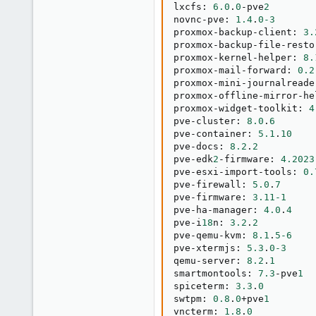
lxcfs
:
6.0
.
0
-pve
2
novnc-pve
:
1.4
.
0
-3
proxmox-backup-client
:
3.
proxmox-backup-file-resto
proxmox-kernel-helper
:
8.
proxmox-mail-forward
:
0.2
proxmox-mini-journalreade
proxmox-offline-mirror-he
proxmox-widget-toolkit
:
4
pve-cluster
:
8.0
.
6
pve-container
:
5.1
.
10
pve-docs
:
8.2
.
2
pve-edk
2
-firmware
:
4.2023
pve-esxi-import-tools
:
0.
pve-firewall
:
5.0
.
7
pve-firmware
:
3.11
-1
pve-ha-manager
:
4.0
.
4
pve-i
18
n
:
3.2
.
2
pve-qemu-kvm
:
8.1
.
5
-6
pve-xtermjs
:
5.3
.
0
-3
qemu-server
:
8.2
.
1
smartmontools
:
7.3
-pve
1
spiceterm
:
3.3
.
0
swtpm
:
0.8
.
0
+pve
1
vncterm
:
1.8
.
0