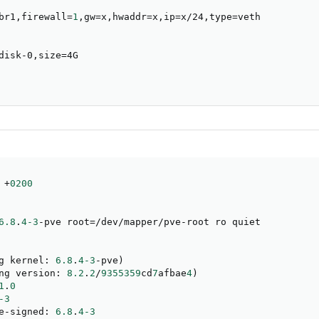
br1,firewall
=
1
,gw
=
x,hwaddr
=
x,ip
=
x/24,type
=
veth

disk-0,size
=
4G

 +
0200
6.8
.
4
-3
-pve root=/dev/mapper/pve-root ro quiet

g kernel
:
6.8
.
4
-3
-pve)

ng version
:
8.2
.
2
/
9355359
cd
7
afbae
4
)

1
.
0
-3
e-signed
:
6.8
.
4
-3