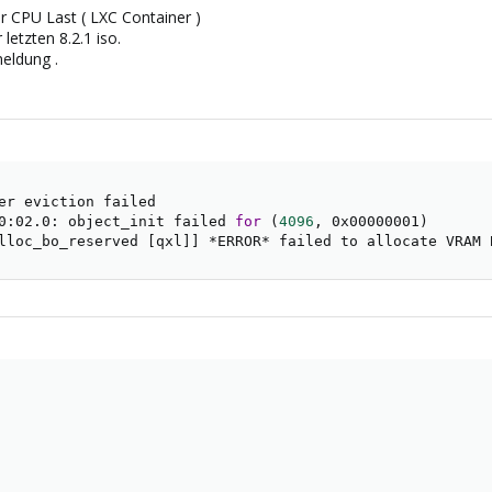
 CPU Last ( LXC Container )
letzten 8.2.1 iso.
eldung .
0:02.0: object_init failed 
for
(
4096
, 0x00000001
)
lloc_bo_reserved 
[
qxl
]
]
 *ERROR* failed to allocate VRAM 