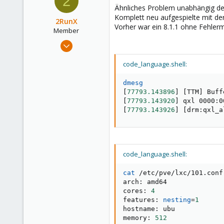
2
Ähnliches Problem unabhängig der
Komplett neu aufgespielte mit der 
2RunX
Vorher war ein 8.1.1 ohne Fehlerm
Member
Mar 15, 2024
36
code_language.shell:
5
8
dmesg
Germany
[
77793.143896
]
[
TTM
]
[
77793.143920
]
 qxl 0000:0
[
77793.143926
]
[
drm:qxl_a
code_language.shell:
cat
 /etc/pve/lxc/101.conf

arch: amd64

cores: 
4
features: 
nesting
=
1
hostname: ubu

memory: 
512