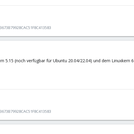
DB673B79928CAC51F8C413583
rn 5.15 (noch verfügbar für Ubuntu 20.04/22.04) und dem Linuxkern 6.8.
DB673B79928CAC51F8C413583