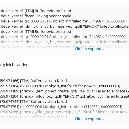
devel kernel: [TTM] Buffer eviction failed
 devel kernel: fbcon: Taking over console
evel kernel: qxl 0000:00:01.0: object_init failed for (3149824, 0x00000001)
 devel kernel: [drm:qxl_alloc_bo_reserved [qxl]] *ERROR* failed to alloca
devel kernel: [TTM] Buffer eviction failed
evel kernel: qxl 0000:00:01.0: object_init failed for (3149824, 0x00000001)
 devel kernel: [drm:qxl_alloc_bo_reserved [qxl]] *ERROR* failed to alloca
devel kernel: Console: switching to colour frame buffer device 128x48
Click to expand...
devel kernel: [TTM] Buffer eviction failed
evel kernel: qxl 0000:00:01.0: object_init failed for (3149824, 0x00000001)
 devel kernel: [drm:qxl_alloc_bo_reserved [qxl]] *ERROR* failed to alloca
g leicht anders:
devel kernel: [TTM] Buffer eviction failed
evel kernel: qxl 0000:00:01.0: object_init failed for (3149824, 0x00000001)
 devel kernel: [drm:qxl_alloc_bo_reserved [qxl]] *ERROR* failed to alloca
559.971166] [TTM] Buffer eviction failed
devel kernel: [TTM] Buffer eviction failed
559.971184] qxl 0000:00:01.0: object_init failed for (954368, 0x00000001)
evel kernel: qxl 0000:00:01.0: object_init failed for (23441408, 0x00000001)
559.971189] [drm:qxl_gem_object_create [qxl]] *ERROR* Failed to allocate GE
 devel kernel: [drm:qxl_alloc_bo_reserved [qxl]] *ERROR* failed to alloca
559.971204] [drm:qxl_alloc_ioctl [qxl]] *ERROR* qxl_alloc_ioctl: failed to cre
575.074744] [TTM] Buffer eviction failed
575.074761] qxl 0000:00:01.0: object_init failed for (3149824, 0x00000001)
5575.074766] [drm:qxl_alloc_bo_reserved [qxl]] *ERROR* failed to allocate
590.178128] [TTM] Buffer eviction failed
Click to expand...
590.178143] qxl 0000:00:01.0: object_init failed for (3149824, 0x00000001)
5590.178147] [drm:qxl_alloc_bo_reserved [qxl]] *ERROR* failed to allocate