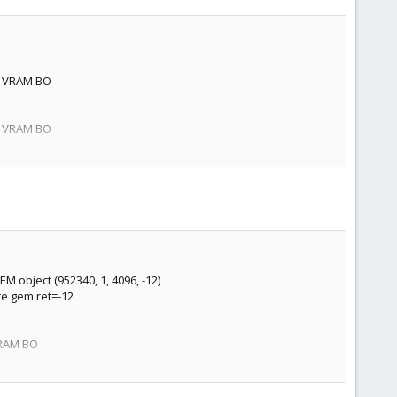
te VRAM BO
te VRAM BO
te VRAM BO
te VRAM BO
M object (952340, 1, 4096, -12)
te VRAM BO
ate gem ret=-12
 VRAM BO
 VRAM BO