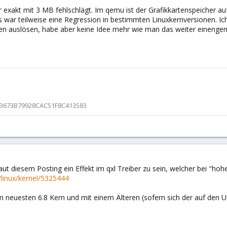
er exakt mit 3 MB fehlschlägt. Im qemu ist der Grafikkartenspeicher auf
as war teilweise eine Regression in bestimmten Linuxkernversionen. 
en auslösen, habe aber keine Idee mehr wie man das weiter einengen
DB673B79928CAC51F8C413583
aut diesem Posting ein Effekt im qxl Treiber zu sein, welcher bei "hoher
m/linux/kernel/5325444
m neuesten 6.8 Kern und mit einem Älteren (sofern sich der auf den U