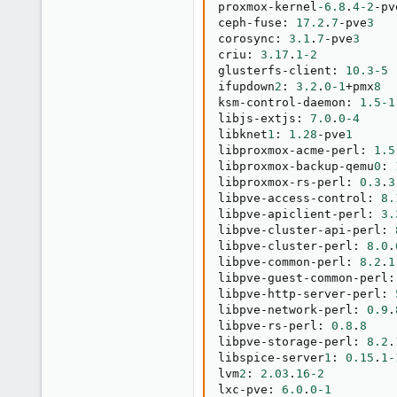
proxmox-kernel
-6.8
.
4
-2
-pv
ceph-fuse
:
17.2
.
7
-pve
3
corosync
:
3.1
.
7
-pve
3
criu
:
3.17
.
1
-2
glusterfs-client
:
10.3
-5
ifupdown
2
:
3.2
.
0
-1
+pmx
8
ksm-control-daemon
:
1.5
-1
libjs-extjs
:
7.0
.
0
-4
libknet
1
:
1.28
-pve
1
libproxmox-acme-perl
:
1.5
libproxmox-backup-qemu
0
:
libproxmox-rs-perl
:
0.3
.
3
libpve-access-control
:
8.
libpve-apiclient-perl
:
3.
libpve-cluster-api-perl
:
libpve-cluster-perl
:
8.0
.
libpve-common-perl
:
8.2
.
1
libpve-guest-common-perl
:
libpve-http-server-perl
:
libpve-network-perl
:
0.9
.
libpve-rs-perl
:
0.8
.
8
libpve-storage-perl
:
8.2
.
libspice-server
1
:
0.15
.
1
-
lvm
2
:
2.03
.
16
-2
lxc-pve
:
6.0
.
0
-1