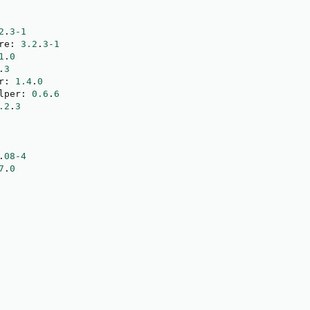
2
.
3
-1
re
:
3.2
.
3
-1
1
.
0
.
3
r
:
1.4
.
0
lper
:
0.6
.
6
.2
.
3
.
08
-4
7
.
0