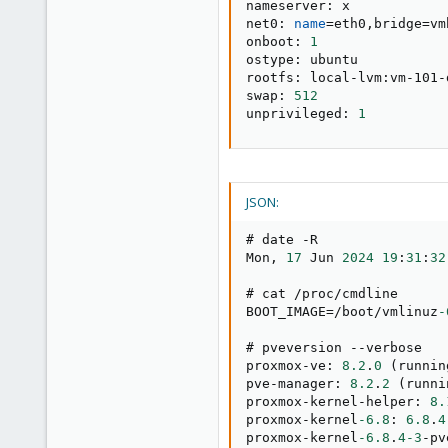
nameserver: x

net0: 
name
=
eth0,bridge
=
vm
onboot: 
1
ostype: ubuntu

rootfs: local-lvm:vm-101-
swap: 
512
unprivileged: 
1
JSON:
# date -R

Mon
,
17
 Jun 
2024
19
:
31
:
32
# cat /proc/cmdline

BOOT_IMAGE=/boot/vmlinuz
-
# pveversion --verbose

proxmox-ve
:
8.2
.
0
 (runnin
pve-manager
:
8.2
.
2
 (runni
proxmox-kernel-helper
:
8.
proxmox-kernel
-6.8
:
6.8
.
4
proxmox-kernel
-6.8
.
4
-3
-pv