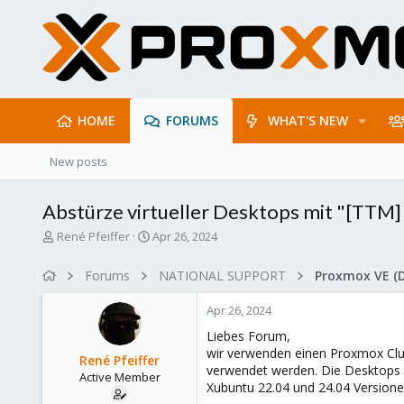
HOME
FORUMS
WHAT'S NEW
New posts
Abstürze virtueller Desktops mit "[TTM] B
T
S
René Pfeiffer
Apr 26, 2024
h
t
r
a
Forums
NATIONAL SUPPORT
Proxmox VE (
e
r
a
t
Apr 26, 2024
d
d
s
a
Liebes Forum,
t
t
wir verwenden einen Proxmox Clust
René Pfeiffer
a
e
verwendet werden. Die Desktops h
Active Member
r
Xubuntu 22.04 und 24.04 Versione
t