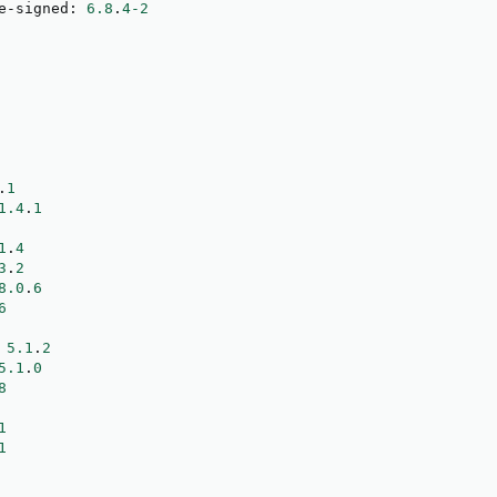
e-signed
:
6.8
.
4
-2
.
1
1.4
.
1
1
.
4
3
.
2
8.0
.
6
6
5.1
.
2
5.1
.
0
8
1
1