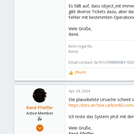
Es fällt auf, dass object_init imm
gibt diverse Tickets dazu, aber d
Fehler mit bestimmten Operation
Viele Grüße,
René.
Best regards,
René.
Email contact: 0x7A1C9988909EE1D
2RunX
R
e
a
c
Apr 29, 2024
t
Die plausibelste Ursache scheint l
i
https://lists.archive.carbon60.co
o
René Pfeiffer
n
Active Member
Ich teste das System jetzt mit de
s
:
Oct 29, 2018
Viele Grüße,
21
René Pfeiffer.