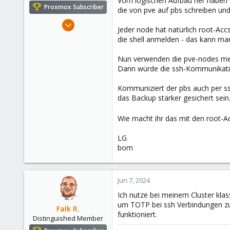
Vom logischen Aufbau her haben w
e
Proxmox Subscriber
die von pve auf pbs schreiben und
r
May 3, 2024
Jeder node hat natürlich root-Ac
14
die shell anmelden - das kann man
1
Nun verwenden die pve-nodes mein
3
Dann würde die ssh-Kommunikation
Kommuniziert der pbs auch per ss
das Backup stärker gesichert sein
Wie macht ihr das mit den root-A
LG
bom
Jun 7, 2024
Ich nutze bei meinem Cluster klas
um TOTP bei ssh Verbindungen zu 
Falk R.
funktioniert.
Distinguished Member