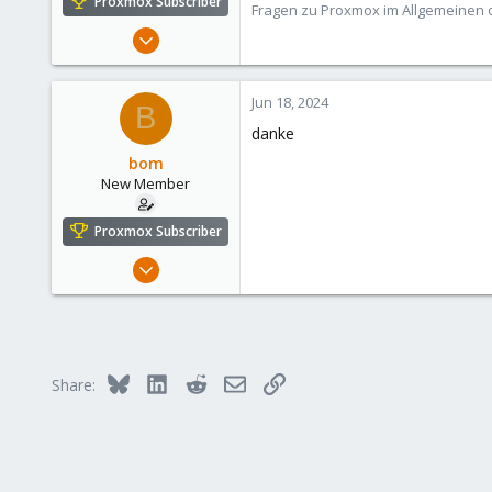
Proxmox Subscriber
Fragen zu Proxmox im Allgemeinen o
Aug 2, 2021
6,850
2,904
Jun 18, 2024
B
278
danke
47
bom
Alfhausen, Germany
New Member
roesing.it
Proxmox Subscriber
May 3, 2024
14
1
3
Bluesky
LinkedIn
Reddit
Email
Link
Share: