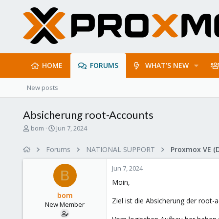
HOME
FORUMS
WHAT'S NEW
New posts
Absicherung root-Accounts
T
S
bom
Jun 7, 2024
h
t
r
a
Forums
NATIONAL SUPPORT
Proxmox VE (
e
r
a
t
Jun 7, 2024
d
d
B
s
a
Moin,
t
t
bom
a
e
Ziel ist die Absicherung der root
New Member
r
t