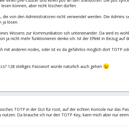
ir einen pve-Cluster und einen pbs an den Standorten. Die pbs synce
 lesen können, aber nicht löschen dürfen.
cs, die von den Administratoren nicht verwendet werden. Die Admins s
 ja lösen.
es Wissens zur Kommunikation ssh untereinander. Da wird es wohl ni
 ja nicht mehr funktionieren denke ich. Ist der Effekt in Bezug auf
h mit anderen nodes, oder ist es da gefahrlos möglich dort TOTP o
.
ccs? 128 stelliges Passwort würde natürlich auch gehen
sisches TOTP in der GUI für root, auf der echten Konsole nur das Pas
nutzen. Da brauche ich nur den TOTP Key, kann mich aber nur einma