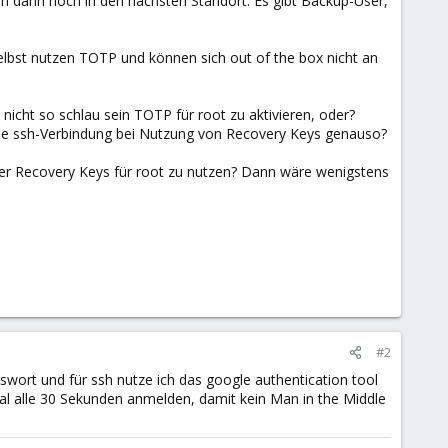
n dann noch in den nächsten Standort. Es gibt Backup-User,
elbst nutzen TOTP und können sich out of the box nicht an
cht so schlau sein TOTP für root zu aktivieren, oder?
 die ssh-Verbindung bei Nutzung von Recovery Keys genauso?
der Recovery Keys für root zu nutzen? Dann wäre wenigstens
#2
swort und für ssh nutze ich das google authentication tool
l alle 30 Sekunden anmelden, damit kein Man in the Middle