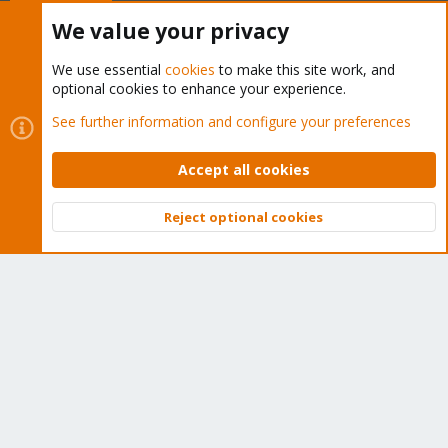
Buy now!
We value your privacy
We use essential
cookies
to make this site work, and
optional cookies to enhance your experience.
Cookies
Proxmox Support Forum - Light Mode
See further information and configure your preferences
Contact us
Terms and rules
Privacy policy
Help
Home
R
S
Accept all cookies
S
®
Community platform by XenForo
© 2010-2026 XenForo Ltd.
Reject optional cookies
Top
Bott