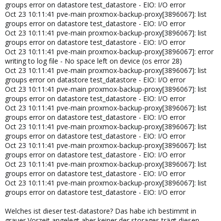
groups error on datastore test_datastore - EIO: I/O error
Oct 23 10:11:41 pve-main proxmox-backup-proxy[3896067]: list
groups error on datastore test_datastore - EIO: I/O error
Oct 23 10:11:41 pve-main proxmox-backup-proxy[3896067]: list
groups error on datastore test_datastore - EIO: I/O error
Oct 23 10:11:41 pve-main proxmox-backup-proxy[3896067]: error
writing to log file - No space left on device (os error 28)
Oct 23 10:11:41 pve-main proxmox-backup-proxy[3896067]: list
groups error on datastore test_datastore - EIO: I/O error
Oct 23 10:11:41 pve-main proxmox-backup-proxy[3896067]: list
groups error on datastore test_datastore - EIO: I/O error
Oct 23 10:11:41 pve-main proxmox-backup-proxy[3896067]: list
groups error on datastore test_datastore - EIO: I/O error
Oct 23 10:11:41 pve-main proxmox-backup-proxy[3896067]: list
groups error on datastore test_datastore - EIO: I/O error
Oct 23 10:11:41 pve-main proxmox-backup-proxy[3896067]: list
groups error on datastore test_datastore - EIO: I/O error
Oct 23 10:11:41 pve-main proxmox-backup-proxy[3896067]: list
groups error on datastore test_datastore - EIO: I/O error
Oct 23 10:11:41 pve-main proxmox-backup-proxy[3896067]: list
groups error on datastore test_datastore - EIO: I/O error
Welches ist dieser test-datastore? Das habe ich bestimmt in
grauer Vorzeit angelegt aber keiner der storages trägt diesen