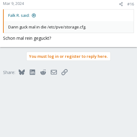
Mar 9, 2024
#16
Falk R. said:
Dann guck mal in die /etc/pve/storage.cfg.
Schon mal rein geguckt?
You must log in or register to reply here.
Bluesky
LinkedIn
Reddit
Email
Link
Share: