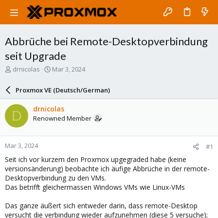
Abbrüche bei Remote-Desktopverbindung
seit Upgrade
T
S
drnicolas
Mar 3, 2024
h
t
r
a
Proxmox VE (Deutsch/German)
e
r
a
t
drnicolas
D
d
d
Renowned Member
s
a
t
t
a
e
Mar 3, 2024
#1
r
t
Seit ich vor kurzem den Proxmox upgegraded habe (keine
e
versionsänderung) beobachte ich äufige Abbrüche in der remote-
r
Desktopverbindung zu den VMs.
Das betrifft gleichermassen Windows VMs wie Linux-VMs
Das ganze äußert sich entweder darin, dass remote-Desktop
versucht die verbindung wieder aufzunehmen (diese 5 versuche);