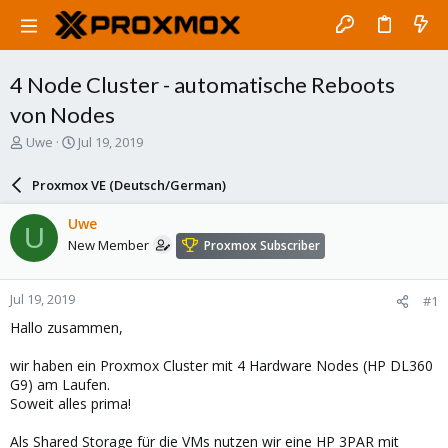
4 Node Cluster - automatische Reboots
von Nodes
T
S
Uwe
Jul 19, 2019
h
t
r
a
Proxmox VE (Deutsch/German)
e
r
a
t
Uwe
U
d
d
New Member
Proxmox Subscriber
s
a
t
t
a
e
Jul 19, 2019
#1
r
t
Hallo zusammen,
e
r
wir haben ein Proxmox Cluster mit 4 Hardware Nodes (HP DL360
G9) am Laufen.
Soweit alles prima!
Als Shared Storage für die VMs nutzen wir eine HP 3PAR mit