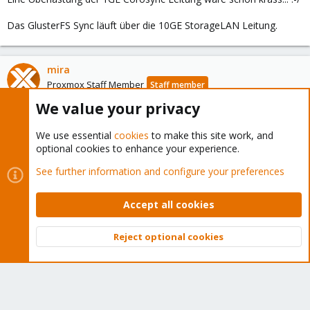
Das GlusterFS Sync läuft über die 10GE StorageLAN Leitung.
mira
Proxmox Staff Member
Staff member
We value your privacy
Jul 22, 2019
#6
We use essential
cookies
to make this site work, and
Normalerweise tritt die Meldung 'Retransmit List ...' in den Fällen
optional cookies to enhance your experience.
auf wo es Probleme mit dem Netzwerk gibt.
Die corosync Konfig (/etc/pve/corosync.conf) sowie die
See further information and configure your preferences
'/etc/hosts' Datei und wenn möglich '/etc/network/interfaces'
posten. (Achtung falls public IPs enthalten sind!)
Accept all cookies
Reject optional cookies
Uwe
U
Top
Bott
New Member
Proxmox Subscriber
Jul 22, 2019
#7