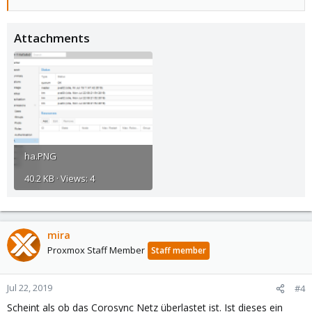
Attachments
ha.PNG
40.2 KB · Views: 4
mira
Proxmox Staff Member
Staff member
Jul 22, 2019
#4
Scheint als ob das Corosync Netz überlastet ist. Ist dieses ein