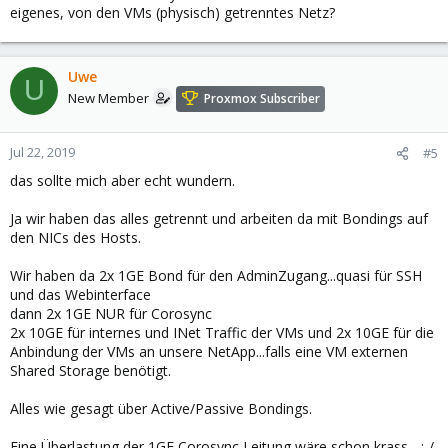
eigenes, von den VMs (physisch) getrenntes Netz?
Uwe
U
New Member
Proxmox Subscriber
Jul 22, 2019
#5
das sollte mich aber echt wundern.
Ja wir haben das alles getrennt und arbeiten da mit Bondings auf
den NICs des Hosts.
Wir haben da 2x 1GE Bond für den AdminZugang...quasi für SSH
und das Webinterface
dann 2x 1GE NUR für Corosync
2x 10GE für internes und INet Traffic der VMs und 2x 10GE für die
Anbindung der VMs an unsere NetApp...falls eine VM externen
Shared Storage benötigt.
Alles wie gesagt über Active/Passive Bondings.
Eine Überlastung der 1GE Corosync Leitung wäre schon krass... :-/