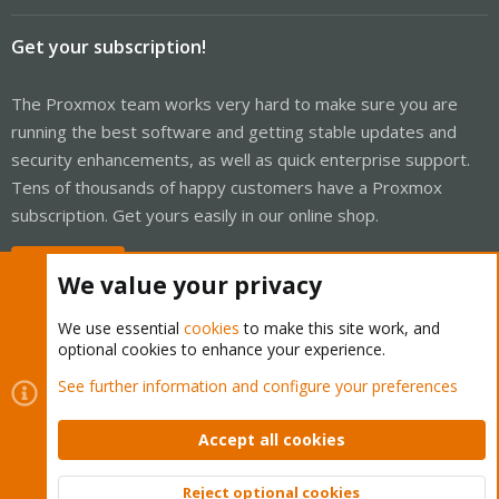
Get your subscription!
The Proxmox team works very hard to make sure you are
running the best software and getting stable updates and
security enhancements, as well as quick enterprise support.
Tens of thousands of happy customers have a Proxmox
subscription. Get yours easily in our online shop.
Buy now!
We value your privacy
We use essential
cookies
to make this site work, and
optional cookies to enhance your experience.
Cookies
Proxmox Support Forum - Light Mode
See further information and configure your preferences
Contact us
Terms and rules
Privacy policy
Help
Home
R
S
Accept all cookies
S
®
Community platform by XenForo
© 2010-2026 XenForo Ltd.
Reject optional cookies