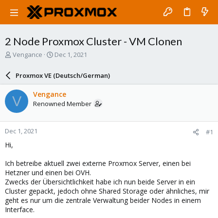
2 Node Proxmox Cluster - VM Clonen
T
S
Vengance
Dec 1, 2021
h
t
r
a
Proxmox VE (Deutsch/German)
e
r
a
t
Vengance
V
d
d
Renowned Member
s
a
t
t
a
e
Dec 1, 2021
#1
r
t
Hi,
e
r
Ich betreibe aktuell zwei externe Proxmox Server, einen bei
Hetzner und einen bei OVH.
Zwecks der Übersichtlichkeit habe ich nun beide Server in ein
Cluster gepackt, jedoch ohne Shared Storage oder ähnliches, mir
geht es nur um die zentrale Verwaltung beider Nodes in einem
Interface.