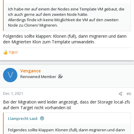
Ich habe mir auf einem der Nodes eine Template VM gebaut, die
ich auch gerne auf dem zweiten Node hätte.
Allerdings finde ich keine Möglichkeit die VM auf den zweiten
Node zu Clonen/ Migrieren.
Folgendes sollte klappen: Klonen (full), dann migrieren und dann
den Migrierten Klon zum Template umwandeln.
oguz
R
e
a
c
Vengance
V
t
Renowned Member
i
o
n
Dec 1, 2021
#6
s
Bei der Migration wird leider angezeigt, dass der Storage local-zfs
:
auf dem Target nicht vorhanden ist
t.lamprecht said:
Folgendes sollte klappen: Klonen (full), dann migrieren und dann