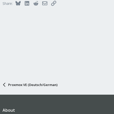
Bluesky
LinkedIn
Reddit
Email
Link
Share:
Proxmox VE (Deutsch/German)
About