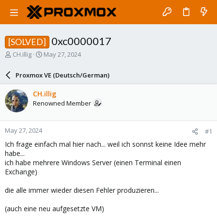
0xc0000017
[SOLVED]
T
S
CH.illig
May 27, 2024
h
t
r
a
Proxmox VE (Deutsch/German)
e
r
a
t
CH.illig
d
d
Renowned Member
s
a
t
t
a
e
May 27, 2024
#1
r
t
Ich frage einfach mal hier nach... weil ich sonnst keine Idee mehr
e
habe...
r
ich habe mehrere Windows Server (einen Terminal einen
Exchange)
die alle immer wieder diesen Fehler produzieren...
(auch eine neu aufgesetzte VM)