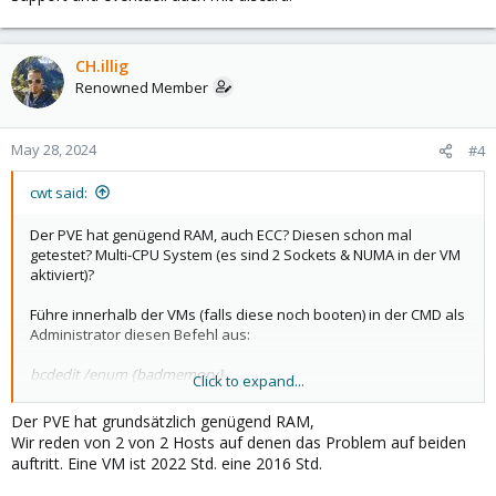
CH.illig
Renowned Member
May 28, 2024
#4
cwt said:
Der PVE hat genügend RAM, auch ECC? Diesen schon mal
getestet? Multi-CPU System (es sind 2 Sockets & NUMA in der VM
aktiviert)?
Führe innerhalb der VMs (falls diese noch booten) in der CMD als
Administrator diesen Befehl aus:
bcdedit /enum {badmemory}
Click to expand...
Was erhältst Du als output?
Der PVE hat grundsätzlich genügend RAM,
Wir reden von 2 von 2 Hosts auf denen das Problem auf beiden
auftritt. Eine VM ist 2022 Std. eine 2016 Std.