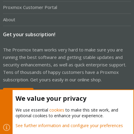
Proxmox Customer Portal
About
Get your subscription!
The Proxmox team works very hard to make sure you are
running the best software and getting stable updates and
security enhancements, as well as quick enterprise support.
Tens of thousands of happy customers have a Proxmox
subscription. Get yours easily in our online shop.
Buy now!
We value your privacy
We use essential
cookies
to make this site work, and
optional cookies to enhance your experience.
Cookies
Proxmox Support Forum - Light Mode
See further information and configure your preferences
Contact us
Terms and rules
Privacy policy
Help
Home
R