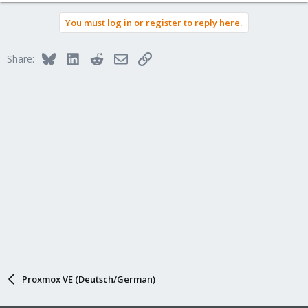
a
You must log in or register to reply here.
c
t
i
Bluesky
LinkedIn
Reddit
Email
Link
Share:
o
n
s
:
Proxmox VE (Deutsch/German)