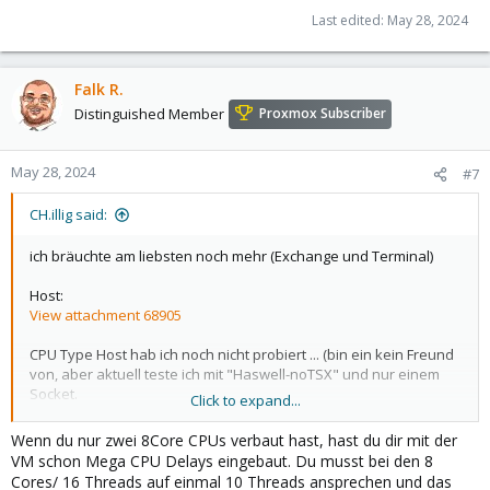
Last edited:
May 28, 2024
Falk R.
Distinguished Member
Proxmox Subscriber
May 28, 2024
#7
CH.illig said:
ich bräuchte am liebsten noch mehr (Exchange und Terminal)
Host:
View attachment 68905
CPU Type Host hab ich noch nicht probiert ... (bin ein kein Freund
von, aber aktuell teste ich mit "Haswell-noTSX" und nur einem
Socket.
Click to expand...
Die VM lief auch einmal als einzige auf dem Host und der fehler
Wenn du nur zwei 8Core CPUs verbaut hast, hast du dir mit der
trat auf.
VM schon Mega CPU Delays eingebaut. Du musst bei den 8
Cores/ 16 Threads auf einmal 10 Threads ansprechen und das