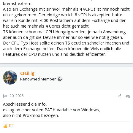
Disks identisch kann ich noch machen,
bremst extrem.
Host Hardware:
Also ein Exchange mit sinnvoll mehr als 4 vCPUs ist mir noch nicht
View attachment 68906
unter gekommen. Der einzige wo ich 8 vCPUs akzeptiert hatte
View attachment 68907
war ein Kunde mit 7000 Postfächern auf dem Exchange und der
hat auch nie mehr als 4 Cores dicht gemacht.
TS können schon mal CPU Hungrig werden, je nach Anwendung,
aber auch da gilt die Devise immer nur so viel wie nötig geben.
Der CPU Typ Host sollte deinen TS deutlich schneller machen und
auch dem Exchange helfen. Dann können die VMs endlich alle
Features der CPU nutzen und sind deutlich effizienter.
CH.illig
Renowned Member
Jan 20, 2025
#8
Abschliessend die Info,
es lag an einer vollen PATH Variable von Windows,
also nicht Proxmox bezogen.
ITT
R
e