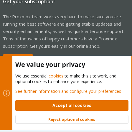
Get your subscription!
The Proxmox team works very hard to make sure you are
running the best software and getting stable updates and
security enhancements, as well as quick enterprise support.
Tens of thousands of happy customers have a Proxmox
subscription. Get yours easily in our online shop.
Buy now!
We value your privacy
We use essential
cookies
to make this site work, and
optional cookies to enhance your experience.
Cookies
Proxmox Support Forum - Light Mode
See further information and configure your preferences
Contact us
Terms and rules
Privacy policy
Help
Home
R
S
Accept all cookies
S
®
Community platform by XenForo
© 2010-2026 XenForo Ltd.
Reject optional cookies
Top
Bott