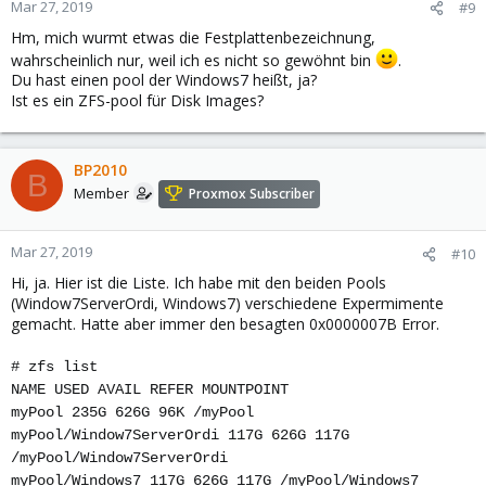
Mar 27, 2019
#9
Hm, mich wurmt etwas die Festplattenbezeichnung,
wahrscheinlich nur, weil ich es nicht so gewöhnt bin
.
Du hast einen pool der Windows7 heißt, ja?
Ist es ein ZFS-pool für Disk Images?
BP2010
B
Member
Proxmox Subscriber
Mar 27, 2019
#10
Hi, ja. Hier ist die Liste. Ich habe mit den beiden Pools
(Window7ServerOrdi, Windows7) verschiedene Expermimente
gemacht. Hatte aber immer den besagten 0x0000007B Error.
# zfs list
NAME USED AVAIL REFER MOUNTPOINT
myPool 235G 626G 96K /myPool
myPool/Window7ServerOrdi 117G 626G 117G
/myPool/Window7ServerOrdi
myPool/Windows7 117G 626G 117G /myPool/Windows7