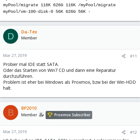
myPool/migrate 116K 626G 116K /myPool/migrate
myPool/vm-100-disk-0 56K 626G 56K -
Da-Tex
D
Member
Mar 27, 2019
#11
Probier mal IDE statt SATA.
Oder das Starten von Win7 CD und dann eine Reparatur
durchzuführen.
Problem ist eher bei Windows als Proxmox, bzw bei der Win-HDD
halt.
BP2010
B
Member
Proxmox Subscriber
Mar 27, 2019
#12