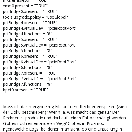
mks.enable3d = "TRUE"
vmci0.present = "TRUE"
pciBridge0.present = "TRUE"
tools.upgrade.policy = "useGlobal"
pciBridge4.present = "TRUE"
pciBridge4.virtualDev = "pcieRootPort"
pciBridge4.functions = "8"
pciBridge5.present = "TRUE"
pciBridge5.virtualDev = "pcieRootPort"
pciBridge5.functions = "8"
pciBridge6.present = "TRUE"
pciBridge6.virtualDev = "pcieRootPort"
pciBridge6.functions = "8"
pciBridge7.present = "TRUE"
pciBridge7.virtualDev = "pcieRootPort"
pciBridge7.functions = "8"
hpet0.present = "TRUE"
Muss ich das mergeide.reg File auf dem Rechner einspielen (wie in
der Doku beschrieben)? Wenn ja, was macht das genau? Der
Rechner ist produktiv und darf auf keinen Fall beschädigt werden.
Gibt es noch einen anderen Weg? Gibt es in Proxmox
irgendwelche Logs, bei denen man sieht, ob eine Einstellung in