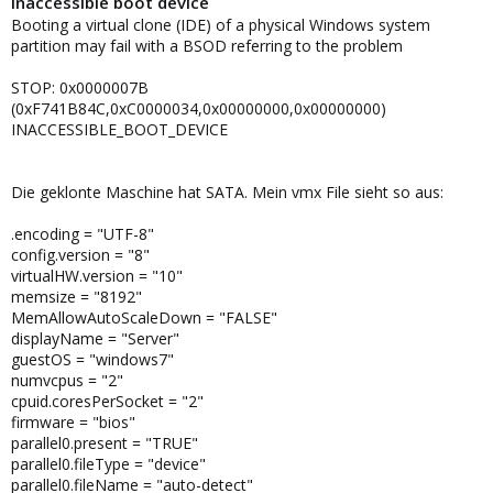
inaccessible boot device
Booting a virtual clone (IDE) of a physical Windows system
partition may fail with a BSOD referring to the problem
STOP: 0x0000007B
(0xF741B84C,0xC0000034,0x00000000,0x00000000)
INACCESSIBLE_BOOT_DEVICE
Die geklonte Maschine hat SATA. Mein vmx File sieht so aus:
.encoding = "UTF-8"
config.version = "8"
virtualHW.version = "10"
memsize = "8192"
MemAllowAutoScaleDown = "FALSE"
displayName = "Server"
guestOS = "windows7"
numvcpus = "2"
cpuid.coresPerSocket = "2"
firmware = "bios"
parallel0.present = "TRUE"
parallel0.fileType = "device"
parallel0.fileName = "auto-detect"