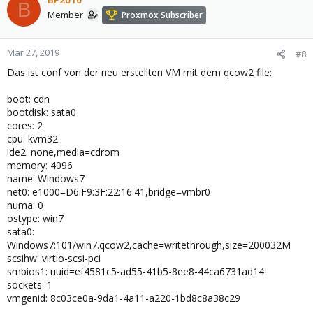
B
Member
Proxmox Subscriber
Mar 27, 2019
#8
Das ist conf von der neu erstellten VM mit dem qcow2 file:
boot: cdn
bootdisk: sata0
cores: 2
cpu: kvm32
ide2: none,media=cdrom
memory: 4096
name: Windows7
net0: e1000=D6:F9:3F:22:16:41,bridge=vmbr0
numa: 0
ostype: win7
sata0:
Windows7:101/win7.qcow2,cache=writethrough,size=200032M
scsihw: virtio-scsi-pci
smbios1: uuid=ef4581c5-ad55-41b5-8ee8-44ca6731ad14
sockets: 1
vmgenid: 8c03ce0a-9da1-4a11-a220-1bd8c8a38c29