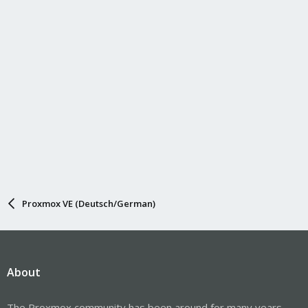
Proxmox VE (Deutsch/German)
About
The Proxmox community has been around for many years