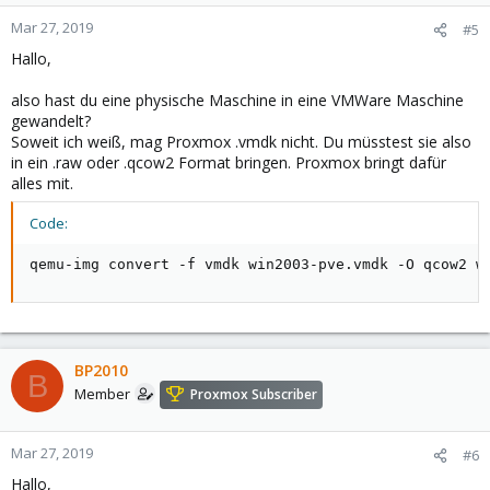
Mar 27, 2019
#5
Hallo,
also hast du eine physische Maschine in eine VMWare Maschine
gewandelt?
Soweit ich weiß, mag Proxmox .vmdk nicht. Du müsstest sie also
in ein .raw oder .qcow2 Format bringen. Proxmox bringt dafür
alles mit.
Code:
qemu-img convert -f vmdk win2003-pve.vmdk -O qcow2 w
BP2010
B
Member
Proxmox Subscriber
Mar 27, 2019
#6
Hallo,