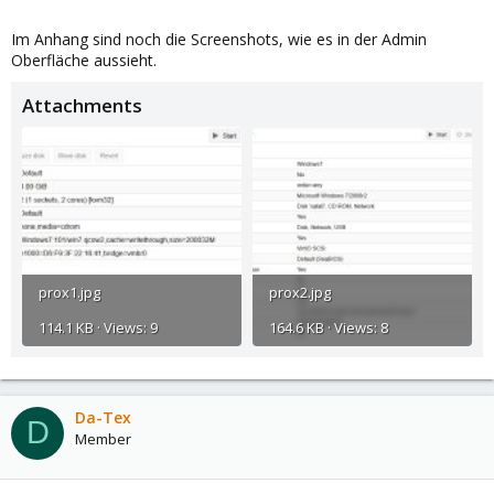
Im Anhang sind noch die Screenshots, wie es in der Admin
Oberfläche aussieht.
Attachments
prox1.jpg
prox2.jpg
114.1 KB · Views: 9
164.6 KB · Views: 8
Da-Tex
D
Member