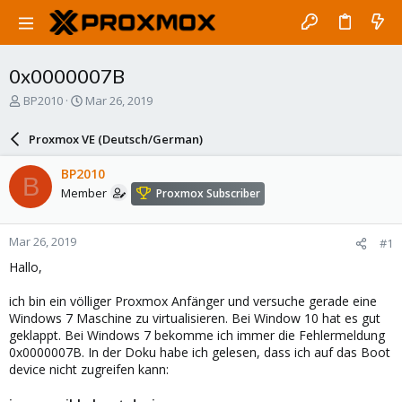
0x0000007B
T
S
BP2010
Mar 26, 2019
h
t
r
a
Proxmox VE (Deutsch/German)
e
r
a
t
BP2010
B
d
d
Member
Proxmox Subscriber
s
a
t
t
a
e
Mar 26, 2019
#1
r
t
Hallo,
e
r
ich bin ein völliger Proxmox Anfänger und versuche gerade eine
Windows 7 Maschine zu virtualisieren. Bei Window 10 hat es gut
geklappt. Bei Windows 7 bekomme ich immer die Fehlermeldung
0x0000007B. In der Doku habe ich gelesen, dass ich auf das Boot
device nicht zugreifen kann: