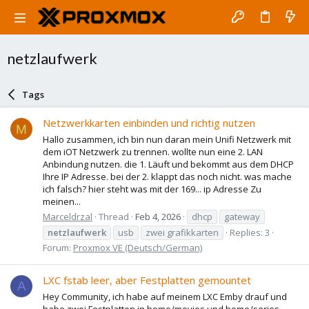
netzlaufwerk
Tags
Netzwerkkarten einbinden und richtig nutzen
M
Hallo zusammen, ich bin nun daran mein Unifi Netzwerk mit
dem iOT Netzwerk zu trennen. wollte nun eine 2. LAN
Anbindung nutzen. die 1. Läuft und bekommt aus dem DHCP
Ihre IP Adresse. bei der 2. klappt das noch nicht. was mache
ich falsch? hier steht was mit der 169... ip Adresse Zu
meinen...
Marceldrzal
Thread
Feb 4, 2026
dhcp
gateway
netzlaufwerk
usb
zwei grafikkarten
Replies: 3
Forum:
Proxmox VE (Deutsch/German)
LXC fstab leer, aber Festplatten gemountet
A
Hey Community, ich habe auf meinem LXC Emby drauf und
habe zwei Festplatten in home/movies und home/series