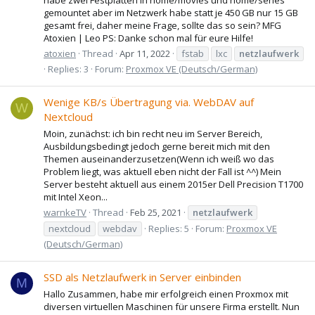
gemountet aber im Netzwerk habe statt je 450 GB nur 15 GB
gesamt frei, daher meine Frage, sollte das so sein? MFG
Atoxien | Leo PS: Danke schon mal für eure Hilfe!
atoxien
Thread
Apr 11, 2022
fstab
lxc
netzlaufwerk
Replies: 3
Forum:
Proxmox VE (Deutsch/German)
Wenige KB/s Übertragung via. WebDAV auf
W
Nextcloud
Moin, zunächst: ich bin recht neu im Server Bereich,
Ausbildungsbedingt jedoch gerne bereit mich mit den
Themen auseinanderzusetzen(Wenn ich weiß wo das
Problem liegt, was aktuell eben nicht der Fall ist ^^) Mein
Server besteht aktuell aus einem 2015er Dell Precision T1700
mit Intel Xeon...
warnkeTV
Thread
Feb 25, 2021
netzlaufwerk
nextcloud
webdav
Replies: 5
Forum:
Proxmox VE
(Deutsch/German)
SSD als Netzlaufwerk in Server einbinden
M
Hallo Zusammen, habe mir erfolgreich einen Proxmox mit
diversen virtuellen Maschinen für unsere Firma erstellt. Nun