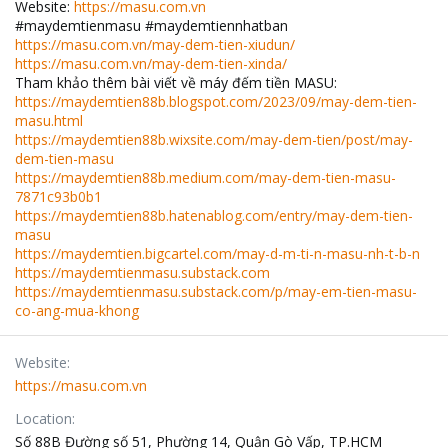
Website:
https://masu.com.vn
#maydemtienmasu #maydemtiennhatban
https://masu.com.vn/may-dem-tien-xiudun/
https://masu.com.vn/may-dem-tien-xinda/
Tham khảo thêm bài viết về máy đếm tiền MASU:
https://maydemtien88b.blogspot.com/2023/09/may-dem-tien-
masu.html
https://maydemtien88b.wixsite.com/may-dem-tien/post/may-
dem-tien-masu
https://maydemtien88b.medium.com/may-dem-tien-masu-
7871c93b0b1
https://maydemtien88b.hatenablog.com/entry/may-dem-tien-
masu
https://maydemtien.bigcartel.com/may-d-m-ti-n-masu-nh-t-b-n
https://maydemtienmasu.substack.com
https://maydemtienmasu.substack.com/p/may-em-tien-masu-
co-ang-mua-khong
Website
https://masu.com.vn
Location
Số 88B Đường số 51, Phường 14, Quận Gò Vấp, TP.HCM