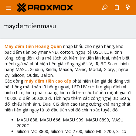
maydemtienmasu
Máy đếm tiền Hoàng Quân
nhập khẩu cho ngân hàng, kho
bạc đếm tiền polymer VNĐ, cotton, ngoại tệ USD, EUR, tính
tổng, cộng dồn, chia mẻ tách tờ, kiểm tra tiền lẫn loại, nhận biết
mệnh giá và phát hiện tiền giả công nghệ UV, IR, 3D Scan chính
hãng MASU, Xiudun, Xinda, Maxda, Manic, Modul, Glory, Jingrui
Zy, Silicon, Oudis, Balion.
Các dòng
máy đếm tiền cao cấp
phát hiện tiền giả dễ dàng với
hệ thống mắt thần IR hồng ngoại, LED UV cực tím giúp định vị
hình chìm, hình phát quang, hình nổi trên các tờ tiền mệnh giá từ
10.000 đ đến 500.000 đ. Tích hợp thêm các công nghệ 3D Scan,
đối chiếu hình ảnh, Dual CIS đỉnh cao tăng cường khả năng phát
hiện tiền giả ngay từ tờ đầu tiên với độ chính xác tuyệt đối.
MASU 888, MASU 666, MASU 999, MASU 8899, MASU
2020C
Silicon MC-8800, Silicon MC-2700, Silico MC-2200, Silico