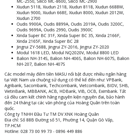
MC-2550, Silico MC-8600, Silico MC-2900
Xiudun 5118, Xiudun 2118, Xiudun 8118, Xiudun 6688W,
Xiudun 9000, Xiudun 668E, Xiudun 8000, Xiudun 2012W,
Xiudun 2700
Oudis 9900A, Oudis 8899A, Oudis 2019A, Oudis 3200C,
Oudis 9699A, Oudis 2990, Oudis 3900C
Xinda Super BC 31F, Xinda Super BC 35, Xinda 2166F,
Xinda 2165F, Xinda Super BC 28
Jingrui ZY-5688, Jingrui ZY-2016, Jingrui ZY-2020
Modul 1618 LED, Modul NQ2020V, Modul 8800 LED
Balion NH-314S, Balion NH-406S, Balion NH-607S, Balion
NH-207, Balion NH-407S
Các model máy đếm tiền MASU nổi bật được nhiều ngân hàng
tại Việt Nam ưa chuộng sử dụng có thể kể đến như: VPBank,
Agribank, Sacombank, Techcombank, Vietcombank, BIDV, SHB,
VietinBank, MBBANK, ACB, HDBank, VIB, OCB, Eximbank. Tất
cả đều cam kết chính hãng nguyên kiện nguyên đai, bảo hành
đến 24 tháng tại các văn phòng của Hoàng Quân trên toàn
quốc.
Công ty TNHH Đầu Tư TM DV XNK Hoàng Quân
Địa chỉ: Số 88B Đường số 51, Phường 14, Quận Gò Vấp,
TP.HCM
Hotline: 028 73 00 99 73 - 0896 449 886