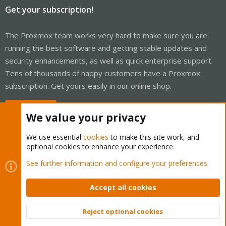
Get your subscription!
The Proxmox team works very hard to make sure you are
running the best software and getting stable updates and
security enhancements, as well as quick enterprise support.
Tens of thousands of happy customers have a Proxmox
subscription. Get yours easily in our online shop.
Buy now!
We value your privacy
We use essential
cookies
to make this site work, and
optional cookies to enhance your experience.
Cookies
Proxmox Support Forum - Light Mode
See further information and configure your preferences
Contact us
Terms and rules
Privacy policy
Help
Home
R
S
Accept all cookies
S
®
Community platform by XenForo
© 2010-2026 XenForo Ltd.
Reject optional cookies
Top
Bott