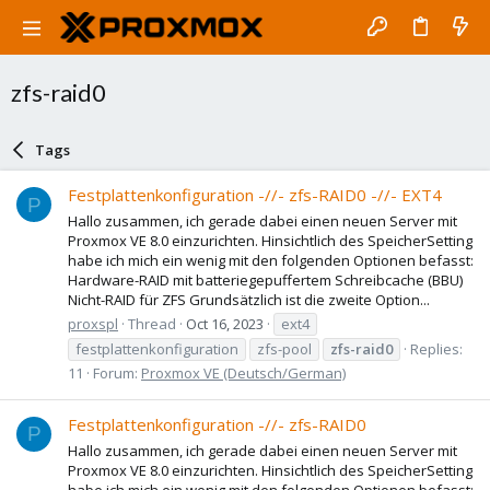
zfs-raid0
Tags
Festplattenkonfiguration -//- zfs-RAID0 -//- EXT4
P
Hallo zusammen, ich gerade dabei einen neuen Server mit
Proxmox VE 8.0 einzurichten. Hinsichtlich des SpeicherSetting
habe ich mich ein wenig mit den folgenden Optionen befasst:
Hardware-RAID mit batteriegepuffertem Schreibcache (BBU)
Nicht-RAID für ZFS Grundsätzlich ist die zweite Option...
proxspl
Thread
Oct 16, 2023
ext4
festplattenkonfiguration
zfs-pool
zfs-raid0
Replies:
11
Forum:
Proxmox VE (Deutsch/German)
Festplattenkonfiguration -//- zfs-RAID0
P
Hallo zusammen, ich gerade dabei einen neuen Server mit
Proxmox VE 8.0 einzurichten. Hinsichtlich des SpeicherSetting
habe ich mich ein wenig mit den folgenden Optionen befasst: