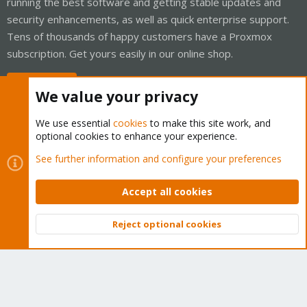
running the best software and getting stable updates and
security enhancements, as well as quick enterprise support.
Tens of thousands of happy customers have a Proxmox
subscription. Get yours easily in our online shop.
Buy now!
We value your privacy
We use essential
cookies
to make this site work, and
optional cookies to enhance your experience.
Cookies
Proxmox Support Forum - Light Mode
See further information and configure your preferences
Contact us
Terms and rules
Privacy policy
Help
Home
R
S
Accept all cookies
S
®
Community platform by XenForo
© 2010-2026 XenForo Ltd.
Reject optional cookies
Top
Bott