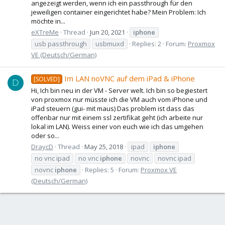
angezeigt werden, wenn ich ein passthrough für den
jeweiligen container eingerichtet habe? Mein Problem: Ich
möchte in...
eXTreMe
Thread
Jun 20, 2021
iphone
usb passthrough
usbmuxd
Replies: 2
Forum:
Proxmox
VE (Deutsch/German)
Im LAN noVNC auf dem iPad & iPhone
[SOLVED]
D
Hi, Ich bin neu in der VM - Server welt. Ich bin so begiestert
von proxmox nur müsste ich die VM auch vom iPhone und
iPad steuern (gui- mit maus) Das problem ist dass das
offenbar nur mit einem ssl zertifikat geht (ich arbeite nur
lokal im LAN). Weiss einer von euch wie ich das umgehen
oder so...
DraycD
Thread
May 25, 2018
ipad
iphone
no vnc ipad
no vnc
iphone
novnc
novnc ipad
novnc
iphone
Replies: 5
Forum:
Proxmox VE
(Deutsch/German)