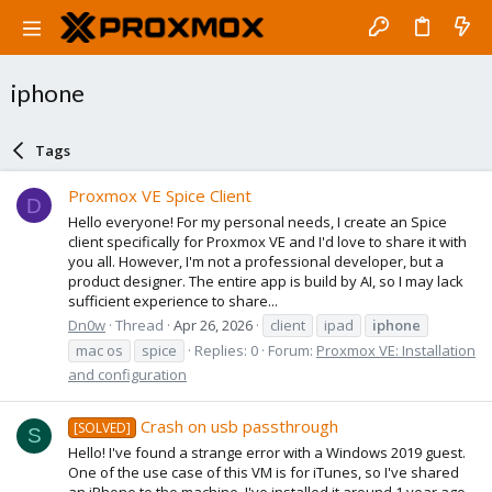
iphone
Tags
Proxmox VE Spice Client
D
Hello everyone! For my personal needs, I create an Spice
client specifically for Proxmox VE and I'd love to share it with
you all. However, I'm not a professional developer, but a
product designer. The entire app is build by AI, so I may lack
sufficient experience to share...
Dn0w
Thread
Apr 26, 2026
client
ipad
iphone
mac os
spice
Replies: 0
Forum:
Proxmox VE: Installation
and configuration
Crash on usb passthrough
[SOLVED]
S
Hello! I've found a strange error with a Windows 2019 guest.
One of the use case of this VM is for iTunes, so I've shared
an iPhone to the machine. I've installed it around 1 year ago,