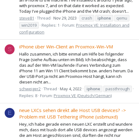
with proxmox 7, and on that date it worked as expected.
Today I've plugged the iPhone and the VM crash; doesn't...
steve81
Thread
Nov 29, 2023
crash
iphone
qemu
win2019
Replies: 1
Forum:
Proxmox VE: Installation and
configuration
iPhone über Win-Client an Proxmox-Win-VM
S
Hallo zusammen, ich bitte einmal um Hilfe bei folgender
Frage (siehe Aufbau unten im Bild). Ich beabsichtige, dass
das auf der Win-VM laufende iTunes Verbindung zum
iPhone 11 am Win 11 Client bekommt bzw. anders herum. Da
der USB-Port ja nicht am Proxmox-Host hängt, kann ich
diesen nicht an...
schweiger2
Thread
May 4, 2022
iphone
passthrough
Replies: 8
Forum:
Proxmox VE (Deutsch/German)
neue LXCs sehen direkt alle Host USB devices? ->
E
Problem mit USB Tethering iPhone (usbmuxd)
Hey, ich habe gerade einen neuen LXC erstellt und wundere
mich, dass mit lsusb dort alle USB devices angezeigt werden
die am Host angeschlossen sind, dürften die nicht nur