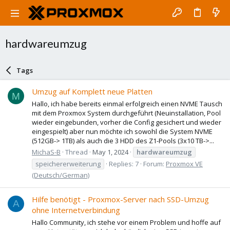
hardwareumzug
Tags
Umzug auf Komplett neue Platten
M
Hallo, ich habe bereits einmal erfolgreich einen NVME Tausch
mit dem Proxmox System durchgeführt (Neuinstallation, Pool
wieder eingebunden, vorher die Config gesichert und wieder
eingespielt) aber nun möchte ich sowohl die System NVME
(512GB-> 1TB) als auch die 3 HDD des Z1-Pools (3x10 TB->...
MichaS-B
Thread
May 1, 2024
hardwareumzug
speichererweiterung
Replies: 7
Forum:
Proxmox VE
(Deutsch/German)
Hilfe benötigt - Proxmox-Server nach SSD-Umzug
A
ohne Internetverbindung
Hallo Community, ich stehe vor einem Problem und hoffe auf