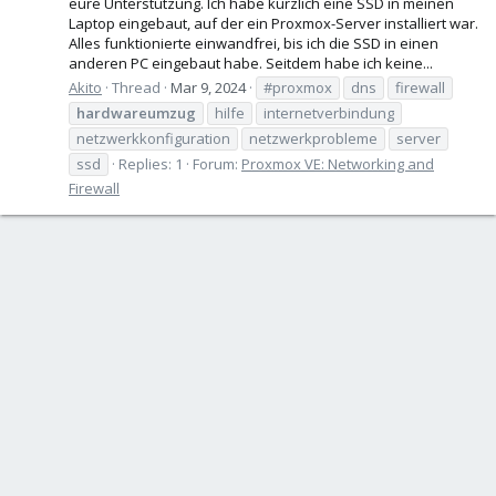
eure Unterstützung. Ich habe kürzlich eine SSD in meinen
Laptop eingebaut, auf der ein Proxmox-Server installiert war.
Alles funktionierte einwandfrei, bis ich die SSD in einen
anderen PC eingebaut habe. Seitdem habe ich keine...
Akito
Thread
Mar 9, 2024
#proxmox
dns
firewall
hardwareumzug
hilfe
internetverbindung
netzwerkkonfiguration
netzwerkprobleme
server
ssd
Replies: 1
Forum:
Proxmox VE: Networking and
Firewall