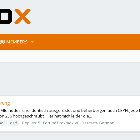
MEMBERS
erung
es Alle nodes sind identisch ausgerüstet und beherbergen auch CEPH. Jede N
n 256 hochgeschraubt. Hier hat mich leider die...
ool
osd
Replies: 5
Forum:
Proxmox VE (Deutsch/German)