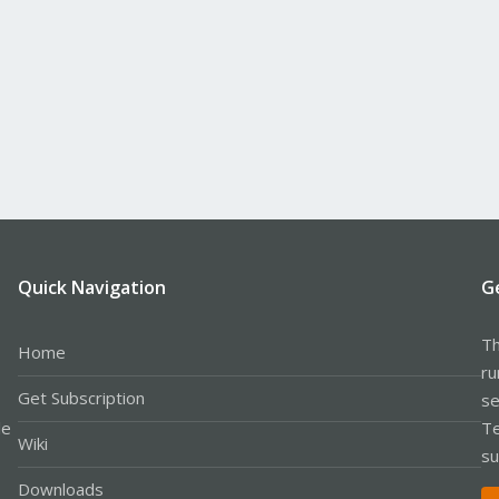
Quick Navigation
G
Th
Home
ru
Get Subscription
se
le
Te
Wiki
su
Downloads