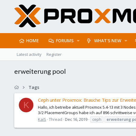
HOME
FORUMS
WHAT'S NEW
Latest activity
Register
erweiterung pool
Tags
Ceph unter Proxmox: Brauche Tips zur Erweit
K
Hallo, ich betreibe aktuell Proxmox 5.4-13 mit 3 Nod
3/2 PlacementGroups habe ich auf 896 schrittweise vo
KaiS
Thread
Dec 16, 2019
ceph
erweiterung
p