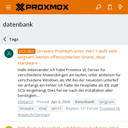
datenbank
Tags
Lexware Premium unter Win11 läuft sehr
[SOLVED]
A
langsam, keinen offensichtlichen Grund, neue
Hardware
Hallo miteinander, ich habe Proxmox VE-Server für
verschiedene Anwendungen am laufen, unter anderem für
verschiedene Windows als VM. Bei der neuesten unterlief
mir anfangs ein Fehler: Ich hatte die Festplatte als IDE statt
SCSI eingehängt. Dies fiel mir nach der Installation aller
benötigten...
AWilan-IT
Thread
Apr 6, 2026
datenbank
langsam
lexware
slow
win11
Replies: 13
Forum:
Proxmox VE
(Deutsch/German)