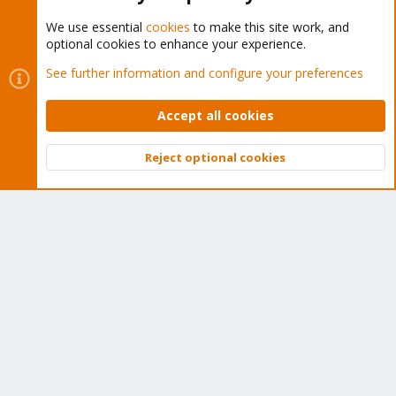
We use essential
cookies
to make this site work, and
optional cookies to enhance your experience.
Cookies
Proxmox Support Forum - Light Mode
See further information and configure your preferences
Contact us
Terms and rules
Privacy policy
Help
Home
R
S
Accept all cookies
S
®
Community platform by XenForo
© 2010-2026 XenForo Ltd.
Reject optional cookies
Top
Bott