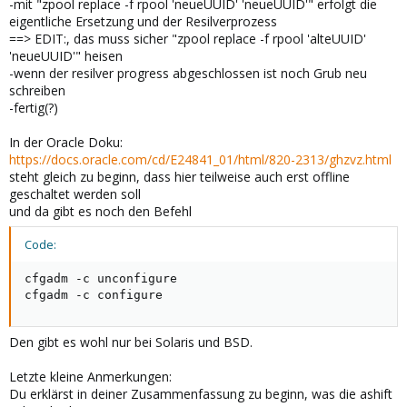
-mit "zpool replace -f rpool 'neueUUID' 'neueUUID'" erfolgt die
eigentliche Ersetzung und der Resilverprozess
==> EDIT:, das muss sicher "zpool replace -f rpool 'alteUUID'
'neueUUID'" heisen
-wenn der resilver progress abgeschlossen ist noch Grub neu
schreiben
-fertig(?)
In der Oracle Doku:
https://docs.oracle.com/cd/E24841_01/html/820-2313/ghzvz.html
steht gleich zu beginn, dass hier teilweise auch erst offline
geschaltet werden soll
und da gibt es noch den Befehl
Code:
cfgadm -c unconfigure

cfgadm -c configure
Den gibt es wohl nur bei Solaris und BSD.
Letzte kleine Anmerkungen:
Du erklärst in deiner Zusammenfassung zu beginn, was die ashift