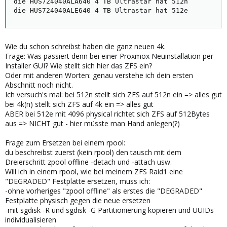
die HUS724040ALA640 4 TB Ultrastar hat 512n

die HUS724040ALE640 4 TB Ultrastar hat 512e
Wie du schon schreibst haben die ganz neuen 4k.
Frage: Was passiert denn bei einer Proxmox Neuinstallation per
Installer GUI? Wie stellt sich hier das ZFS ein?
Oder mit anderen Worten: genau verstehe ich dein ersten
Abschnitt noch nicht.
Ich versuch's mal: bei 512n stellt sich ZFS auf 512n ein => alles gut
bei 4k(n) stellt sich ZFS auf 4k ein => alles gut
ABER bei 512e mit 4096 physical richtet sich ZFS auf 512Bytes
aus => NICHT gut - hier müsste man Hand anlegen(?)
Frage zum Ersetzen bei einem rpool:
du beschreibst zuerst (kein rpool) den tausch mit dem
Dreierschritt zpool offline -detach und -attach usw.
Will ich in einem rpool, wie bei meinem ZFS Raid1 eine
"DEGRADED" Festplatte ersetzen, muss ich:
-ohne vorheriges "zpool offline" als erstes die "DEGRADED"
Festplatte physisch gegen die neue ersetzen
-mit sgdisk -R und sgdisk -G Partitionierung kopieren und UUIDs
individualisieren