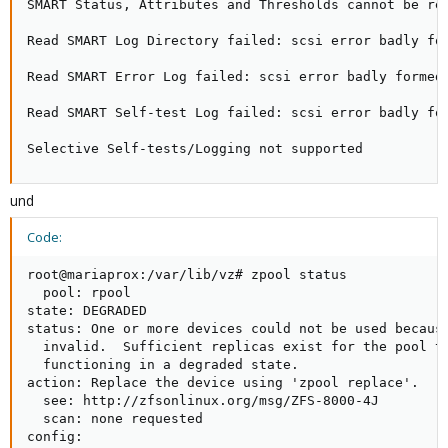
SMART Status, Attributes and Thresholds cannot be rea
Read SMART Log Directory failed: scsi error badly for
Read SMART Error Log failed: scsi error badly formed 
Read SMART Self-test Log failed: scsi error badly for
Selective Self-tests/Logging not supported
und
Code:
root@mariaprox:/var/lib/vz# zpool status

  pool: rpool

state: DEGRADED

status: One or more devices could not be used because
  invalid.  Sufficient replicas exist for the pool to
  functioning in a degraded state.

action: Replace the device using 'zpool replace'.

  see: http://zfsonlinux.org/msg/ZFS-8000-4J

  scan: none requested

config:
