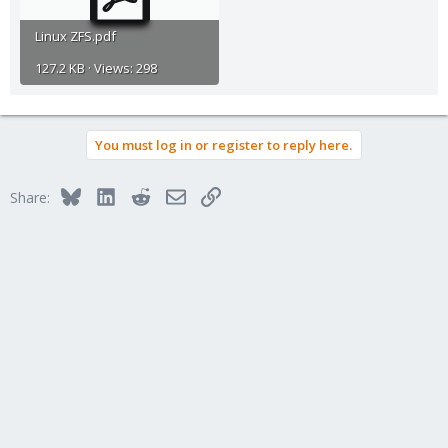
Linux ZFS.pdf
127.2 KB · Views: 298
You must log in or register to reply here.
Bluesky
LinkedIn
Reddit
Email
Link
Share: