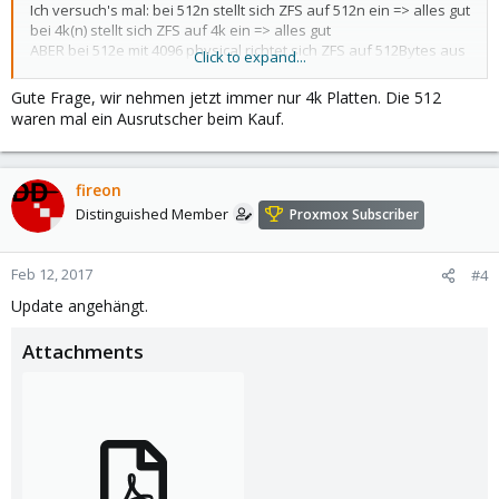
Ich versuch's mal: bei 512n stellt sich ZFS auf 512n ein => alles gut
bei 4k(n) stellt sich ZFS auf 4k ein => alles gut
ABER bei 512e mit 4096 physical richtet sich ZFS auf 512Bytes aus
Click to expand...
=> NICHT gut - hier müsste man Hand anlegen(?)
Gute Frage, wir nehmen jetzt immer nur 4k Platten. Die 512
waren mal ein Ausrutscher beim Kauf.
fireon
Distinguished Member
Proxmox Subscriber
Feb 12, 2017
#4
Update angehängt.
Attachments