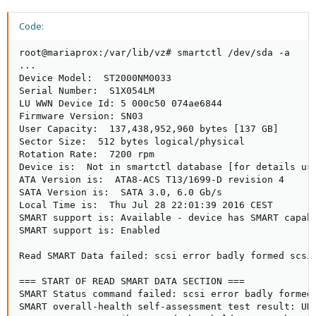
Code:
root@mariaprox:/var/lib/vz# smartctl /dev/sda -a

...

Device Model:  ST2000NM0033

Serial Number:  S1X054LM

LU WWN Device Id: 5 000c50 074ae6844

Firmware Version: SN03

User Capacity:  137,438,952,960 bytes [137 GB]

Sector Size:  512 bytes logical/physical

Rotation Rate:  7200 rpm

Device is:  Not in smartctl database [for details use
ATA Version is:  ATA8-ACS T13/1699-D revision 4

SATA Version is:  SATA 3.0, 6.0 Gb/s

Local Time is:  Thu Jul 28 22:01:39 2016 CEST

SMART support is: Available - device has SMART capabi
SMART support is: Enabled

Read SMART Data failed: scsi error badly formed scsi 
=== START OF READ SMART DATA SECTION ===

SMART Status command failed: scsi error badly formed 
SMART overall-health self-assessment test result: UNK