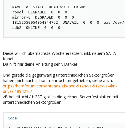
  NAME  o  STATE  READ WRITE CKSUM

  rpool  DEGRADED  0  0  0

  mirror-0  DEGRADED  0  0  0

  18152550054854844752  UNAVAIL  0  0  0  was /dev/sd
  sdb2  ONLINE  0  0  0
Diese will ich übernächste Woche ersetzen, inkl. neuem SATA-
Kabel.
Da hilft mir deine Anleitung sehr. Danke!
Und gerade die gegenwärtig unterschiedlichen Sektorgrößen
haben mich auch schon mehrfach umgetrieben, siehe auch:
https://hardforum.com/threads/zfs-and-512n-vs-512e-vs-4kn-
drives.1894216/
zB bei Hitachi / HGST gibt es die gleichen Serverfestplatten mit
unterschiedlichen Sektorgrößen:
Code: