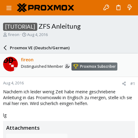
ZFS Anleitung
[TUTORIAL]
T
S
fireon
Aug 4, 2016
h
t
r
a
Proxmox VE (Deutsch/German)
e
r
a
t
fireon
d
d
Distinguished Member
Proxmox Subscriber
s
a
t
t
a
e
Aug 4, 2016
#1
r
t
Nachdem ich leider wenig Zeit habe meine geschriebene
e
Anleitung in das Proxmoxwiki in Englisch zu mergen, stelle ich sie
r
mal hier rein. Wird sicherlich einigen helfen.
lg
Attachments