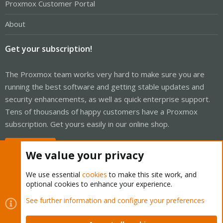
Proxmox Customer Portal
About
Get your subscription!
The Proxmox team works very hard to make sure you are
running the best software and getting stable updates and
security enhancements, as well as quick enterprise support.
Tens of thousands of happy customers have a Proxmox
subscription. Get yours easily in our online shop.
Buy now!
We value your privacy
We use essential
cookies
to make this site work, and
optional cookies to enhance your experience.
Cookies
Proxmox Support Forum - Light Mode
See further information and configure your preferences
Contact us
Terms and rules
Privacy policy
Help
Home
R
S