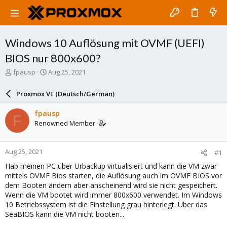
Windows 10 Auflösung mit OVMF (UEFI)
BIOS nur 800x600?
T
S
fpausp
Aug 25, 2021
h
t
r
a
Proxmox VE (Deutsch/German)
e
r
a
t
fpausp
F
d
d
Renowned Member
s
a
t
t
a
e
Aug 25, 2021
#1
r
t
Hab meinen PC über Urbackup virtualisiert und kann die VM zwar
e
mittels OVMF Bios starten, die Auflösung auch im OVMF BIOS vor
r
dem Booten ändern aber anscheinend wird sie nicht gespeichert.
Wenn die VM bootet wird immer 800x600 verwendet. Im Windows
10 Betriebssystem ist die Einstellung grau hinterlegt. Über das
SeaBIOS kann die VM nicht booten...