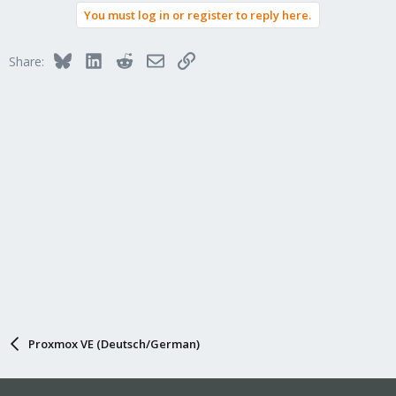
You must log in or register to reply here.
Bluesky
LinkedIn
Reddit
Email
Link
Share:
Proxmox VE (Deutsch/German)