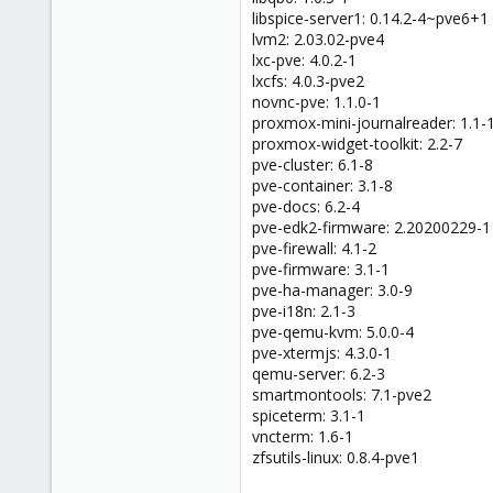
libspice-server1: 0.14.2-4~pve6+1
lvm2: 2.03.02-pve4
lxc-pve: 4.0.2-1
lxcfs: 4.0.3-pve2
novnc-pve: 1.1.0-1
proxmox-mini-journalreader: 1.1-
proxmox-widget-toolkit: 2.2-7
pve-cluster: 6.1-8
pve-container: 3.1-8
pve-docs: 6.2-4
pve-edk2-firmware: 2.20200229-1
pve-firewall: 4.1-2
pve-firmware: 3.1-1
pve-ha-manager: 3.0-9
pve-i18n: 2.1-3
pve-qemu-kvm: 5.0.0-4
pve-xtermjs: 4.3.0-1
qemu-server: 6.2-3
smartmontools: 7.1-pve2
spiceterm: 3.1-1
vncterm: 1.6-1
zfsutils-linux: 0.8.4-pve1