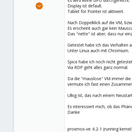
Es wird keine GPU durchgereicht.
e
Dec 20, 2013
Display ist default.
r
585
Tablet for Pointer ist aktiviert.
71
Nach Doppelklick auf die VM, bzw.
93
Es erscheint auch gar kein Mauscu
Das "nette" ist aber, dass nur einz
Getestet habe ich das Verhalten a
Unter Linux auch mit Chromium.
Spice habe ich noch nicht getestet
Via RDP geht alles ganz normal.
Da die "mauslose" VM immer die g
vermute ich fast einen Zusammen
Ulkig ist, das nach einem Neustar
Es interessiert mich, ob das Phäno
Danke
proxmox-ve: 6.2-1 (running kernel: