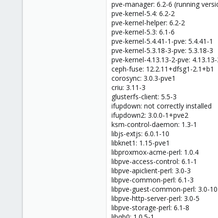
pve-manager: 6.2-6 (running versi
pve-kernel-5.4: 6.2-2
pve-kernel-helper: 6.2-2
pve-kernel-5.3: 6.1-6
pve-kernel-5.4.41-1-pve: 5.4.41-1
pve-kernel-5.3.18-3-pve: 5.3.18-3
pve-kernel-4.13.13-2-pve: 4.13.13
ceph-fuse: 12.2.11+dfsg1-2.1+b1
corosync: 3.0.3-pve1
criu: 3.11-3
glusterfs-client: 5.5-3
ifupdown: not correctly installed
ifupdown2: 3.0.0-1+pve2
ksm-control-daemon: 1.3-1
libjs-extjs: 6.0.1-10
libknet1: 1.15-pve1
libproxmox-acme-perl: 1.0.4
libpve-access-control: 6.1-1
libpve-apiclient-perl: 3.0-3
libpve-common-perl: 6.1-3
libpve-guest-common-perl: 3.0-10
libpve-http-server-perl: 3.0-5
libpve-storage-perl: 6.1-8
libqb0: 1.0.5-1