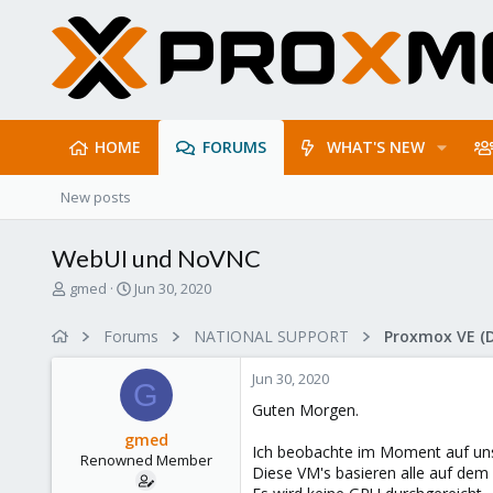
HOME
FORUMS
WHAT'S NEW
New posts
WebUI und NoVNC
T
S
gmed
Jun 30, 2020
h
t
r
a
Forums
NATIONAL SUPPORT
Proxmox VE (
e
r
a
t
Jun 30, 2020
d
d
G
s
a
Guten Morgen.
t
t
gmed
a
e
Ich beobachte im Moment auf uns
Renowned Member
r
Diese VM's basieren alle auf dem
t