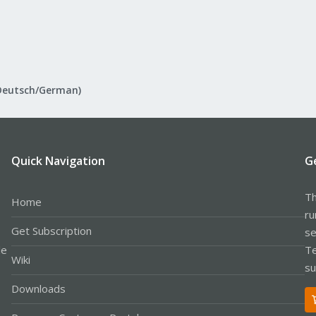
Deutsch/German)
Quick Navigation
G
Th
Home
ru
Get Subscription
se
le
Te
Wiki
su
Downloads