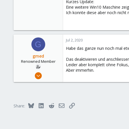
Kurzes Update:
Eine weitere Win10 Maschine zeig
Ich konnte diese aber noch nicht n
Jul 2, 2020
G
Habe das ganze nun noch mal etw
gmed
Das deaktivieren und anschliesse
Renowned Member
Leider aber komplett ohne Fokus,
Aber immerhin.
Dec 20, 2013
585
71
93
Bluesky
LinkedIn
Reddit
Email
Link
Share: