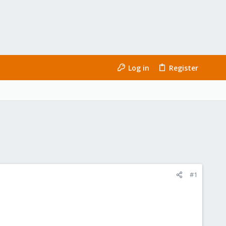
Log in
Register
#1