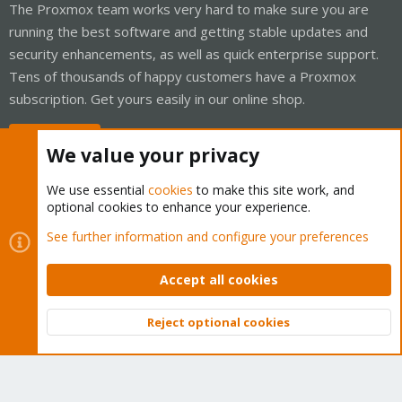
The Proxmox team works very hard to make sure you are
running the best software and getting stable updates and
security enhancements, as well as quick enterprise support.
Tens of thousands of happy customers have a Proxmox
subscription. Get yours easily in our online shop.
Buy now!
We value your privacy
We use essential
cookies
to make this site work, and
optional cookies to enhance your experience.
Cookies
Proxmox Support Forum - Light Mode
See further information and configure your preferences
Contact us
Terms and rules
Privacy policy
Help
Home
R
S
Accept all cookies
S
®
Community platform by XenForo
© 2010-2026 XenForo Ltd.
Reject optional cookies
Top
Bott