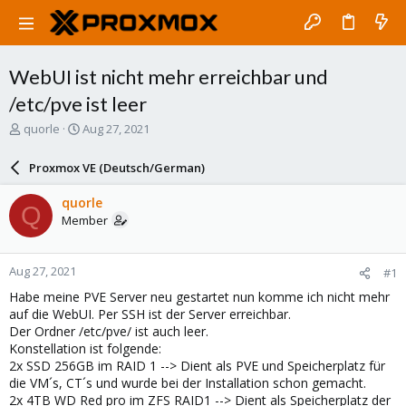
WebUI ist nicht mehr erreichbar und
/etc/pve ist leer
T
S
quorle
Aug 27, 2021
h
t
r
a
Proxmox VE (Deutsch/German)
e
r
a
t
quorle
Q
d
d
Member
s
a
t
t
a
e
Aug 27, 2021
#1
r
t
Habe meine PVE Server neu gestartet nun komme ich nicht mehr
e
auf die WebUI. Per SSH ist der Server erreichbar.
r
Der Ordner /etc/pve/ ist auch leer.
Konstellation ist folgende:
2x SSD 256GB im RAID 1 --> Dient als PVE und Speicherplatz für
die VM´s, CT´s und wurde bei der Installation schon gemacht.
2x 4TB WD Red pro im ZFS RAID1 --> Dient als Speicherplatz der