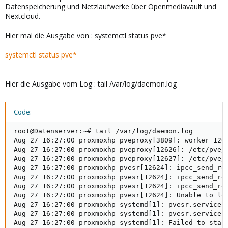
Datenspeicherung und Netzlaufwerke über Openmediavault und
Nextcloud.
Hier mal die Ausgabe von : systemctl status pve*
systemctl status pve*
Hier die Ausgabe vom Log : tail /var/log/daemon.log
Code:
root@Datenserver:~# tail /var/log/daemon.log

Aug 27 16:27:00 proxmoxhp pveproxy[3809]: worker 1262
Aug 27 16:27:00 proxmoxhp pveproxy[12626]: /etc/pve/
Aug 27 16:27:00 proxmoxhp pveproxy[12627]: /etc/pve/
Aug 27 16:27:00 proxmoxhp pvesr[12624]: ipcc_send_rec
Aug 27 16:27:00 proxmoxhp pvesr[12624]: ipcc_send_rec
Aug 27 16:27:00 proxmoxhp pvesr[12624]: ipcc_send_rec
Aug 27 16:27:00 proxmoxhp pvesr[12624]: Unable to loa
Aug 27 16:27:00 proxmoxhp systemd[1]: pvesr.service: 
Aug 27 16:27:00 proxmoxhp systemd[1]: pvesr.service: 
Aug 27 16:27:00 proxmoxhp systemd[1]: Failed to star