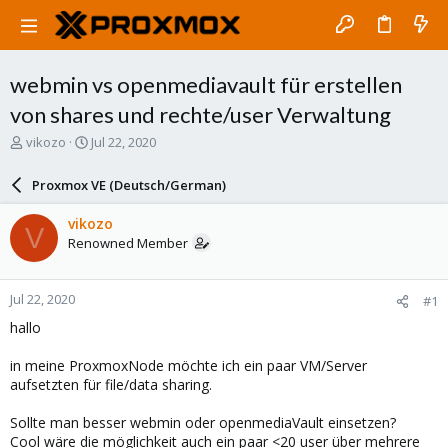
webmin vs openmediavault für erstellen
von shares und rechte/user Verwaltung
T
S
vikozo
Jul 22, 2020
h
t
r
a
Proxmox VE (Deutsch/German)
e
r
a
t
vikozo
V
d
d
Renowned Member
s
a
t
t
a
e
Jul 22, 2020
#1
r
t
hallo
e
r
in meine ProxmoxNode möchte ich ein paar VM/Server
aufsetzten für file/data sharing.
Sollte man besser webmin oder openmediaVault einsetzen?
Cool wäre die möglichkeit auch ein paar <20 user über mehrere