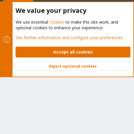
Buy now!
We value your privacy
We use essential
cookies
to make this site work, and
optional cookies to enhance your experience.
Cookies
Proxmox Support Forum - Light Mode
See further information and configure your preferences
Contact us
Terms and rules
Privacy policy
Help
Home
R
S
Accept all cookies
S
®
Community platform by XenForo
© 2010-2026 XenForo Ltd.
Reject optional cookies
Top
Bott