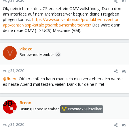
Aug 31, 2020
#7
s
Ok, nein ich meinte UCS ersetzt ein OMV vollständig. Da du dort
:
am Interface auf nem Memberserver bequem deine Freigaben
pflegen kannst.
https://www.univention.de/produkte/univention-
app-center/app-katalog/samba-memberserver/
Das wäre dann
deine neue OMV (--> UCS) Maschine (VM).
vikozo
V
Renowned Member
Aug 31, 2020
#8
@fireon
OK so einfach kann man sich missverstehen - ich werde
es heute Abend mal testen. vielen Dank für deine hilfe!
fireon
Distinguished Member
Proxmox Subscriber
Aug 31, 2020
#9