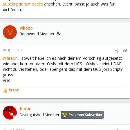
Subscriptionsmodelle
ansehen. Event. passt ja auch was für
dich/euch.
vikozo
V
Renowned Member
Aug 31, 2020
#6
@fireon
- soweit habe ich es nach deinem Vorschlag aufgesetzt -
wie aber kommuniziert OMV mit dem UCS - OMV scheint LDAP
nicht zu verstehen, oder aber geht das mit dem UCS Join Script?
gruss
vinc
fireon
R
e
a
c
fireon
t
Distinguished Member
Proxmox Subscriber
i
o
n