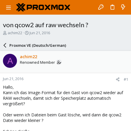
von qcow2 auf raw wechseln ?
T
S
achim22
Jun 21, 2016
h
t
r
a
Proxmox VE (Deutsch/German)
e
r
a
t
achim22
A
d
d
Renowned Member
s
a
t
t
a
e
Jun 21, 2016
#1
r
t
Hallo,
e
Kann ich das Image-Format für den Gast von qcow2 wieder auf
r
RAW wechseln, damit sich der Speicherplatz automatisch
vergrößert?
Oder wenn ich Dateien beim Gast lösche, wird dann die qcow2
Datei wieder kleiner ?