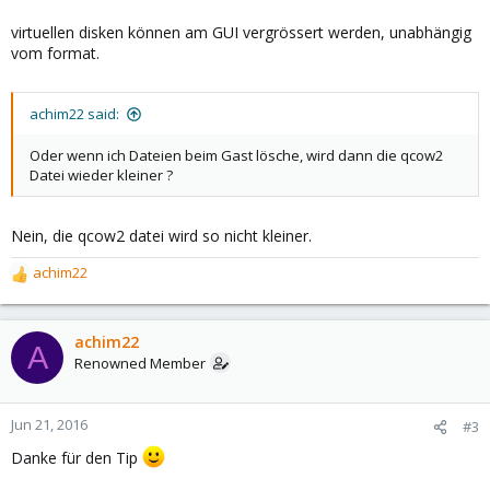
virtuellen disken können am GUI vergrössert werden, unabhängig
vom format.
achim22 said:
Oder wenn ich Dateien beim Gast lösche, wird dann die qcow2
Datei wieder kleiner ?
Nein, die qcow2 datei wird so nicht kleiner.
achim22
R
e
a
c
achim22
A
t
Renowned Member
i
o
n
Jun 21, 2016
#3
s
Danke für den Tip
: