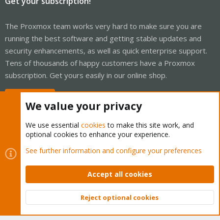
Get your subscription!
The Proxmox team works very hard to make sure you are
running the best software and getting stable updates and
security enhancements, as well as quick enterprise support.
Tens of thousands of happy customers have a Proxmox
subscription. Get yours easily in our online shop.
Buy now!
We value your privacy
We use essential
cookies
to make this site work, and
optional cookies to enhance your experience.
Cookies
Proxmox Support Forum - Light Mode
See further information and configure your preferences
Contact us
Terms and rules
Privacy policy
Help
Home
R
S
Accept all cookies
S
®
Community platform by XenForo
© 2010-2026 XenForo Ltd.
Reject optional cookies
Top
Bott