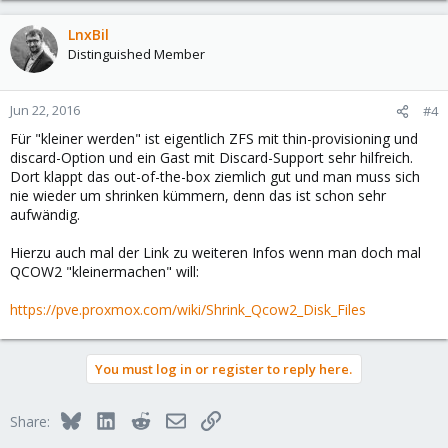
LnxBil
Distinguished Member
Jun 22, 2016
#4
Für "kleiner werden" ist eigentlich ZFS mit thin-provisioning und
discard-Option und ein Gast mit Discard-Support sehr hilfreich.
Dort klappt das out-of-the-box ziemlich gut und man muss sich
nie wieder um shrinken kümmern, denn das ist schon sehr
aufwändig.
Hierzu auch mal der Link zu weiteren Infos wenn man doch mal
QCOW2 "kleinermachen" will:
https://pve.proxmox.com/wiki/Shrink_Qcow2_Disk_Files
You must log in or register to reply here.
Bluesky
LinkedIn
Reddit
Email
Link
Share: