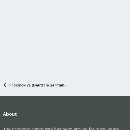
Proxmox VE (Deutsch/German)
About
The Proxmox community has been around for many years