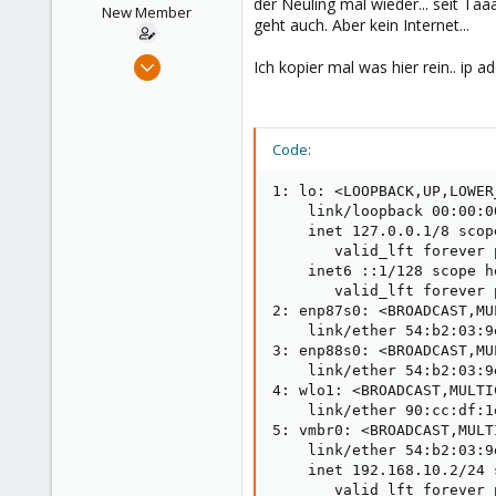
der Neuling mal wieder... seit T
e
New Member
geht auch. Aber kein Internet...
r
May 30, 2021
Ich kopier mal was hier rein.. ip 
24
1
3
Code:
38
1: lo: <LOOPBACK,UP,LOWER
    link/loopback 00:00:0
    inet 127.0.0.1/8 scop
       valid_lft forever 
    inet6 ::1/128 scope ho
       valid_lft forever 
2: enp87s0: <BROADCAST,MU
    link/ether 54:b2:03:9
3: enp88s0: <BROADCAST,MU
    link/ether 54:b2:03:9
4: wlo1: <BROADCAST,MULTI
    link/ether 90:cc:df:1
5: vmbr0: <BROADCAST,MULT
    link/ether 54:b2:03:9
    inet 192.168.10.2/24 
       valid_lft forever 