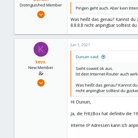
Distinguished Member
Pingen geht auch. Aber kein Intern
Jun 30, 2020
Was heißt das genau? Kannst du z.
14,795
8.8.8.8 nicht anpingbar solltest 
4,874
290
Germany
Jun 1, 2021
K
Dunuin said:
kevo.
New Member
Sieht soweit ok aus.
Ist dein Internet-Router auch wirk
May 30, 2021
Was heißt das genau? Kannst du z
24
nicht anpingbar solltest du guck
1
Hi Dunuin,
3
38
Ja, die FritzBox hat definitiv die 
Interne IP Adressen kann ich anpi