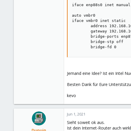
iface enp88s0 inet manual

auto vmbr0

iface vmbr0 inet static

        address 192.168.10
        gateway 192.168.10
        bridge-ports enp87
        bridge-stp off

        bridge-fd 0
Jemand eine Idee? Ist ein Intel Nu
Besten Dank für Eure Unterstützu
kevo
Jun 1, 2021
Sieht soweit ok aus.
Ist dein Internet-Router auch wirk
Dunuin