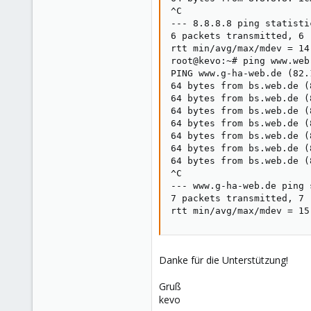
^C

--- 8.8.8.8 ping statistic
6 packets transmitted, 6 
rtt min/avg/max/mdev = 14
root@kevo:~# ping www.web.
PING www.g-ha-web.de (82.
64 bytes from bs.web.de (
64 bytes from bs.web.de (
64 bytes from bs.web.de (
64 bytes from bs.web.de (
64 bytes from bs.web.de (
64 bytes from bs.web.de (
64 bytes from bs.web.de (
^C

--- www.g-ha-web.de ping 
7 packets transmitted, 7 
rtt min/avg/max/mdev = 15
Danke für die Unterstützung!
Gruß
kevo