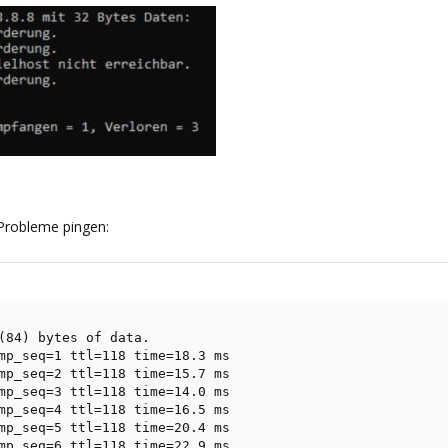
Probleme pingen:
(84) bytes of data.

mp_seq=1 ttl=118 time=18.3 ms

mp_seq=2 ttl=118 time=15.7 ms

mp_seq=3 ttl=118 time=14.0 ms

mp_seq=4 ttl=118 time=16.5 ms

mp_seq=5 ttl=118 time=20.4 ms

mp_seq=6 ttl=118 time=22.9 ms
