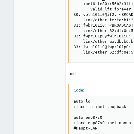
    inet6 fe80::56b2:3ff:
       valid_lft forever 
30: veth101i0@if2: <BROAD
    link/ether fe:fa:b1:2
31: fwbr101i0: <BROADCAST
    link/ether 62:df:0e:5
32: fwpr101p0@fwln101i0: 
    link/ether aa:db:b6:b
33: fwln101i0@fwpr101p0: 
    link/ether 62:df:0e:5
und
Code:
auto lo

iface lo inet loopback

auto enp87s0

iface enp87s0 inet manual

#Haupt-LAN
