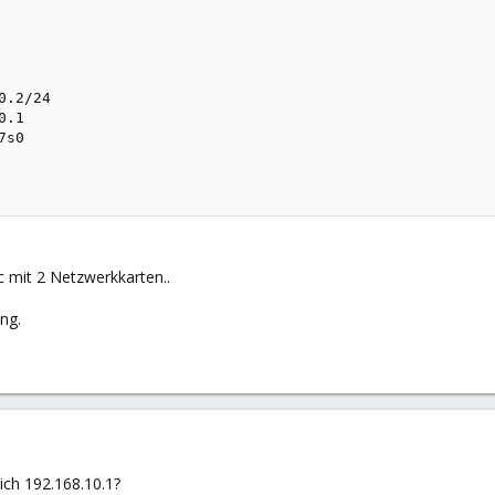
.2/24

.1

s0

c mit 2 Netzwerkkarten..
ng.
lich 192.168.10.1?