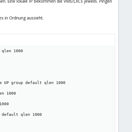
men. Eine lokale IP bekommen die VMs/LXCs jeweils. Pingen
les in Ordnung aussieht.
qlen 1000

e UP group default qlen 1000

n 1000

000

default qlen 1000
