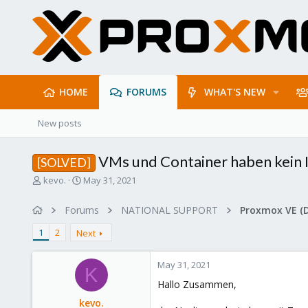
HOME
FORUMS
WHAT'S NEW
New posts
VMs und Container haben kein 
[SOLVED]
T
S
kevo.
May 31, 2021
h
t
r
a
Forums
NATIONAL SUPPORT
Proxmox VE (
e
r
a
t
1
2
Next
d
d
s
a
May 31, 2021
t
t
K
a
e
Hallo Zusammen,
r
kevo.
t