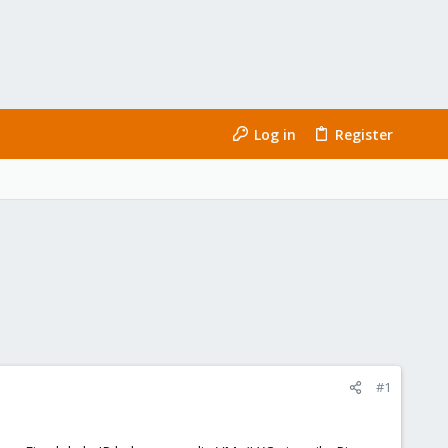
Log in
Register
#1