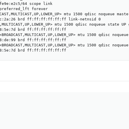
fe9e:e2c5/64 scope link

preferred_lft forever

CAST,MULTICAST,UP,LOWER_UP> mtu 1500 qdisc noqueue maste
c:2a:26 brd ff:ff:ff:ff:ff:ff link-netnsid 0

,MULTICAST,UP,LOWER_UP> mtu 1500 qdisc noqueue state UP g
8:5e:7d brd ff:ff:ff:ff:ff:ff

<BROADCAST,MULTICAST,UP,LOWER_UP> mtu 1500 qdisc noqueue
8:de:99 brd ff:ff:ff:ff:ff:ff

<BROADCAST,MULTICAST,UP,LOWER_UP> mtu 1500 qdisc noqueue
8:5e:7d brd ff:ff:ff:ff:ff:ff