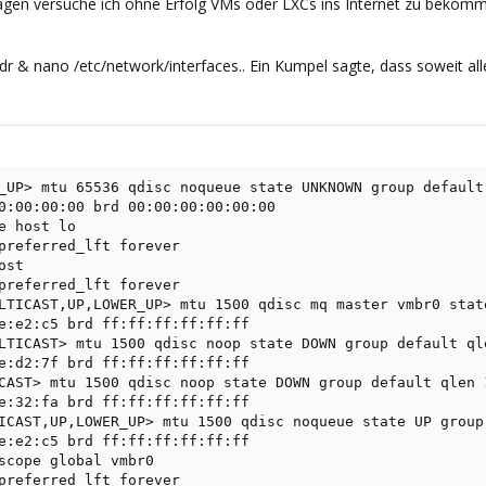
aaagen versuche ich ohne Erfolg VMs oder LXCs ins Internet zu bekom
addr & nano /etc/network/interfaces.. Ein Kumpel sagte, dass soweit al
_UP> mtu 65536 qdisc noqueue state UNKNOWN group default 
0:00:00:00 brd 00:00:00:00:00:00

e host lo

preferred_lft forever

st

preferred_lft forever

LTICAST,UP,LOWER_UP> mtu 1500 qdisc mq master vmbr0 stat
e:e2:c5 brd ff:ff:ff:ff:ff:ff

LTICAST> mtu 1500 qdisc noop state DOWN group default qle
e:d2:7f brd ff:ff:ff:ff:ff:ff

CAST> mtu 1500 qdisc noop state DOWN group default qlen 1
e:32:fa brd ff:ff:ff:ff:ff:ff

ICAST,UP,LOWER_UP> mtu 1500 qdisc noqueue state UP group 
e:e2:c5 brd ff:ff:ff:ff:ff:ff

scope global vmbr0

preferred_lft forever
