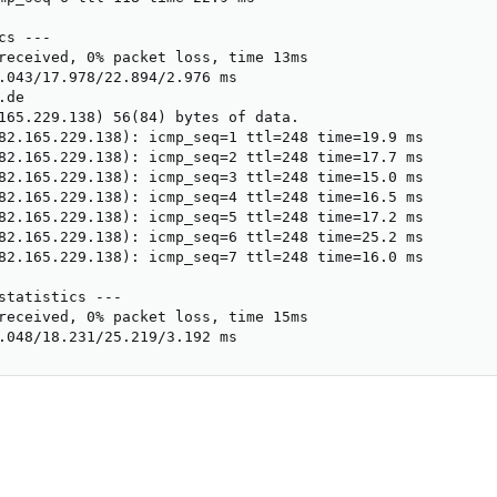
s ---

received, 0% packet loss, time 13ms

.043/17.978/22.894/2.976 ms

de

165.229.138) 56(84) bytes of data.

82.165.229.138): icmp_seq=1 ttl=248 time=19.9 ms

82.165.229.138): icmp_seq=2 ttl=248 time=17.7 ms

82.165.229.138): icmp_seq=3 ttl=248 time=15.0 ms

82.165.229.138): icmp_seq=4 ttl=248 time=16.5 ms

82.165.229.138): icmp_seq=5 ttl=248 time=17.2 ms

82.165.229.138): icmp_seq=6 ttl=248 time=25.2 ms

82.165.229.138): icmp_seq=7 ttl=248 time=16.0 ms

statistics ---

received, 0% packet loss, time 15ms

.048/18.231/25.219/3.192 ms