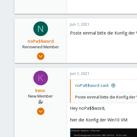
Jun 1, 2021
N
Poste einmal bitte die Konfig der
noPa$$word
Renowned Member
Feb 12, 2010
432
80
Jun 1, 2021
K
93
noPa$$word said:
kevo.
New Member
Poste einmal bitte die Konfig der
Hey noPa$$word,
May 30, 2021
24
hier die Konfig der Win10 VM:
1
3