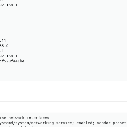
92.168.1.1

11

5.0

1

92.168.1.1

cf528fa41be

ise network interfaces

ystemd/system/networking.service; enabled; vendor preset: