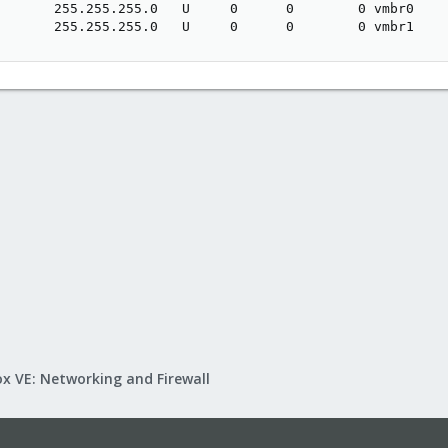
       255.255.255.0   U     0      0        0 vmbr0

       255.255.255.0   U     0      0        0 vmbr1
x VE: Networking and Firewall