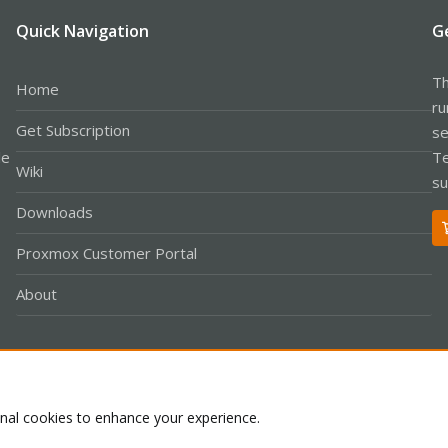
Quick Navigation
G
Th
Home
ru
Get Subscription
se
le
Te
Wiki
su
Downloads
Proxmox Customer Portal
About
Co
onal cookies to enhance your experience.