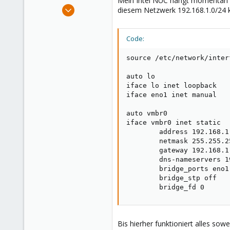
Mein Intel NUC hängt momentan ka
e
Jul 4, 2020
diesem Netzwerk 192.168.1.0/24 ko
r
3
0
Code:
21
47
source /etc/network/inter
auto lo

iface lo inet loopback

iface eno1 inet manual

auto vmbr0

iface vmbr0 inet static

        address 192.168.1.
        netmask 255.255.25
        gateway 192.168.1.
        dns-nameservers 1
        bridge_ports eno1

        bridge_stp off

        bridge_fd 0
Bis hierher funktioniert alles sowei