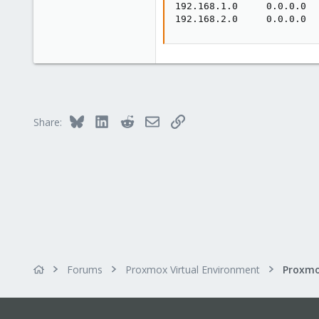
21
192.168.1.0     0.0.0.0  
192.168.2.0     0.0.0.0  
47
Bluesky
LinkedIn
Reddit
Email
Link
Share:
Forums
Proxmox Virtual Environment
Proxmo