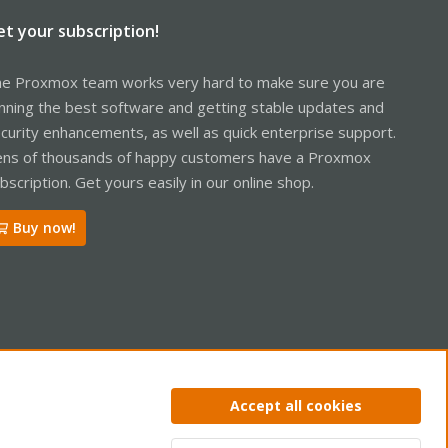
et your subscription!
e Proxmox team works very hard to make sure you are
nning the best software and getting stable updates and
curity enhancements, as well as quick enterprise support.
ns of thousands of happy customers have a Proxmox
bscription. Get yours easily in our online shop.
Buy now!
ntact us
Terms and rules
Privacy policy
Help
Home
R
Accept all cookies
S
S