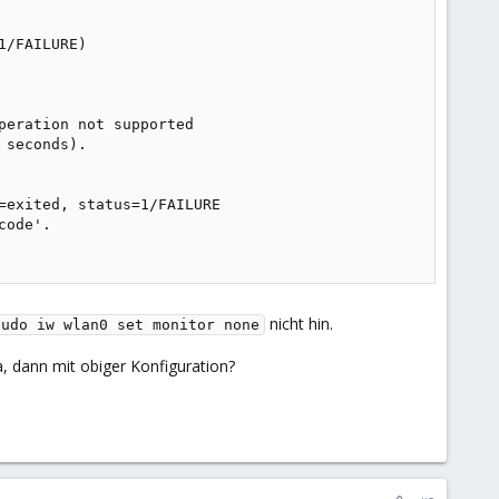
/FAILURE)

eration not supported

seconds).

exited, status=1/FAILURE

ode'.

nicht hin.
sudo iw wlan0 set monitor none
a, dann mit obiger Konfiguration?