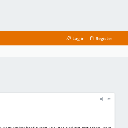
Log in
Register
#1