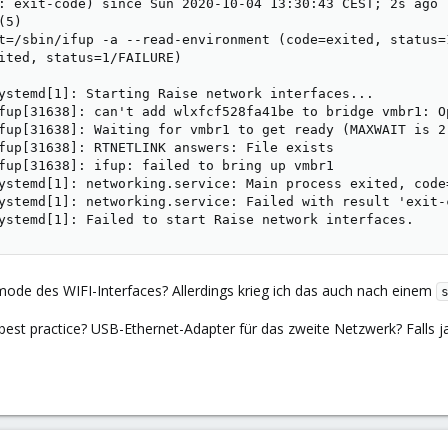
: exit-code) since Sun 2020-10-04 13:30:43 CEST; 2s ago

5)

t=/sbin/ifup -a --read-environment (code=exited, status=1
ited, status=1/FAILURE)

ystemd[1]: Starting Raise network interfaces...

fup[31638]: can't add wlxfcf528fa41be to bridge vmbr1: Op
fup[31638]: Waiting for vmbr1 to get ready (MAXWAIT is 2 
fup[31638]: RTNETLINK answers: File exists

fup[31638]: ifup: failed to bring up vmbr1

ystemd[1]: networking.service: Main process exited, code=
ystemd[1]: networking.service: Failed with result 'exit-c
ystemd[1]: Failed to start Raise network interfaces.
ode des WIFI-Interfaces? Allerdings krieg ich das auch nach einem
n best practice? USB-Ethernet-Adapter für das zweite Netzwerk? Falls j