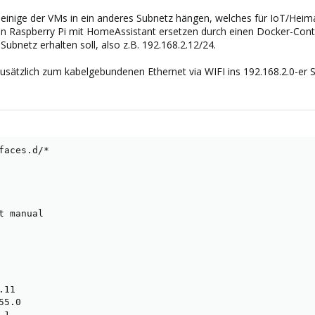
inige der VMs in ein anderes Subnetz hängen, welches für IoT/Heimau
n Raspberry Pi mit HomeAssistant ersetzen durch einen Docker-Cont
Subnetz erhalten soll, also z.B. 192.168.2.12/24.
usätzlich zum kabelgebundenen Ethernet via WIFI ins 192.168.2.0-er 
faces.d/*

 manual

11

5.0

1
