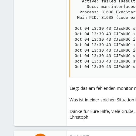
   Active: failed (Result
     Docs: man:interfaces(
  Process: 31638 ExecStar
 Main PID: 31638 (code=ex
Oct 04 13:30:43 CJEsNUC s
Oct 04 13:30:43 CJEsNUC i
Oct 04 13:30:43 CJEsNUC i
Oct 04 13:30:43 CJEsNUC i
Oct 04 13:30:43 CJEsNUC i
Oct 04 13:30:43 CJEsNUC s
Oct 04 13:30:43 CJEsNUC s
Oct 04 13:30:43 CJEsNUC s
Liegt das am fehlenden monitor-m
Was ist in einer solchen Situatio
Danke für Eure Hilfe, viele Grüße,
Christoph