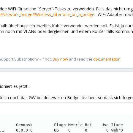
e Idee WiFi für solche "Server"-Tasks zu verwenden. Falls das nicht um
php/Network_bridge#Wireless_interface_on_a_bridge
. WiFi-Adapter mach
shalb überhaupt ein zweites Kabel verwendet werden soll. Es ist ja d
nn noch mit VLANs oder dergleichen und einem Router falls Kommunik
pport Subscription? - If not,
Buy now
and read the
documentation
niert es jetzt...
ürlich noch das GW bei der zweiten Bridge löschen, so dass sich folg
       Genmask         Flags Metric Ref    Use Iface

.1     0.0.0.0         UG    0      0        0 vmbr0
