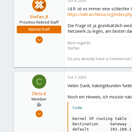
Oct 6, 2020
I.d.R. ist es immer eine schlecht
https://wiki.archlinux.org/index.
Stefan_R
Proxmox Retired Staff
Die Frage ist ja grundsätzlich we
Retired Staff
Netzwerk zu legen, am besten da
Jun 4, 2019
Best regards,
1,300
Stefan
319
Do you already have a Commercial Su
88
Vienna
Oct 7, 2020
C
Vielen Dank, kabelgebunden funktio
Chris-E
Noch ein Hinweis, ich musste nat
Member
Code:
Jul 4, 2020
3
Kernel IP routing table

Destination     Gateway  
0
default         192.168.1