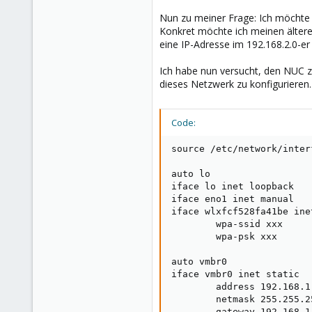
Nun zu meiner Frage: Ich möchte e
Konkret möchte ich meinen ältere
eine IP-Adresse im 192.168.2.0-er 
Ich habe nun versucht, den NUC z
dieses Netzwerk zu konfigurieren.
Code:
source /etc/network/inter
auto lo

iface lo inet loopback

iface eno1 inet manual

iface wlxfcf528fa41be inet
        wpa-ssid xxx

        wpa-psk xxx

auto vmbr0

iface vmbr0 inet static

        address 192.168.1.
        netmask 255.255.25
        gateway 192.168.1.