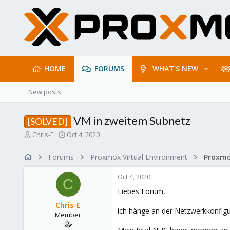
HOME
FORUMS
WHAT'S NEW
New posts
VM in zweitem Subnetz
[SOLVED]
T
S
Chris-E
Oct 4, 2020
h
t
r
a
Forums
Proxmox Virtual Environment
Proxmo
e
r
a
t
Oct 4, 2020
d
d
C
s
a
Liebes Forum,
t
t
Chris-E
a
e
ich hänge an der Netzwerkkonfigu
Member
r
t