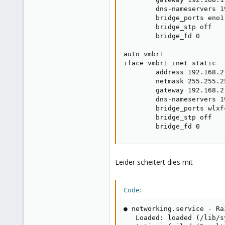
        dns-nameservers 1
        bridge_ports eno1

        bridge_stp off

        bridge_fd 0

auto vmbr1

iface vmbr1 inet static

        address 192.168.2.
        netmask 255.255.25
        gateway 192.168.2.
        dns-nameservers 1
        bridge_ports wlxf
        bridge_stp off

        bridge_fd 0
Leider scheitert dies mit
Code:
● networking.service - Ra
   Loaded: loaded (/lib/s