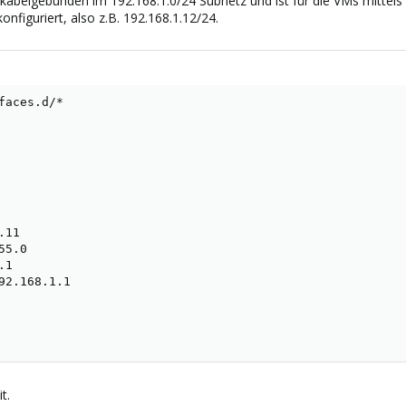
belgebunden im 192.168.1.0/24 Subnetz und ist für die VMs mittels Br
nfiguriert, also z.B. 192.168.1.12/24.
faces.d/*

11

5.0

1

92.168.1.1

t.