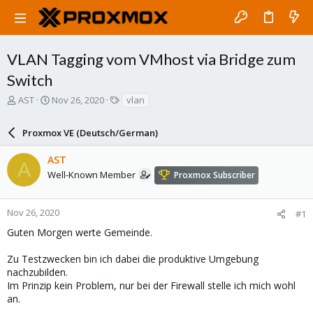
VLAN Tagging vom VMhost via Bridge zum
Switch
T
S
T
AST
Nov 26, 2020
vlan
h
t
a
r
a
g
Proxmox VE (Deutsch/German)
e
r
s
a
t
AST
d
d
A
s
a
Well-Known Member
Proxmox Subscriber
t
t
a
e
r
Nov 26, 2020
#1
t
Guten Morgen werte Gemeinde.
e
r
Zu Testzwecken bin ich dabei die produktive Umgebung
nachzubilden.
Im Prinzip kein Problem, nur bei der Firewall stelle ich mich wohl
an.