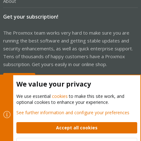
About
Get your subscription!
The Proxmox team works very hard to make sure you are
running the best software and getting stable updates and
security enhancements, as well as quick enterprise support.
Tens of thousands of happy customers have a Proxmox
subscription. Get yours easily in our online shop.
Buy now!
We value your privacy
We use essential
cookies
to make this site work, and
optional cookies to enhance your experience.
Cookies
Proxmox Support Forum - Light Mode
See further information and configure your preferences
Contact us
Terms and rules
Privacy policy
Help
Home
R
S
Accept all cookies
S
®
Community platform by XenForo
© 2010-2026 XenForo Ltd.