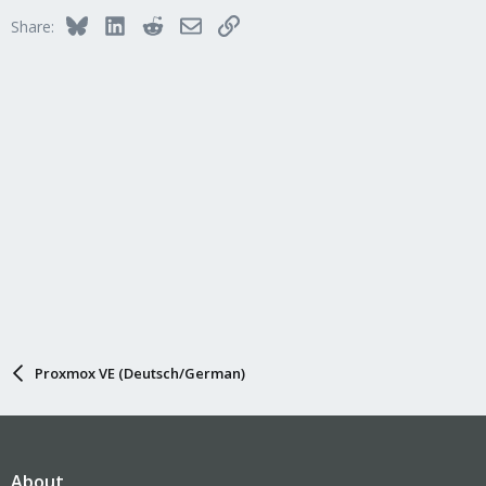
Bluesky
LinkedIn
Reddit
Email
Link
Share:
Proxmox VE (Deutsch/German)
About