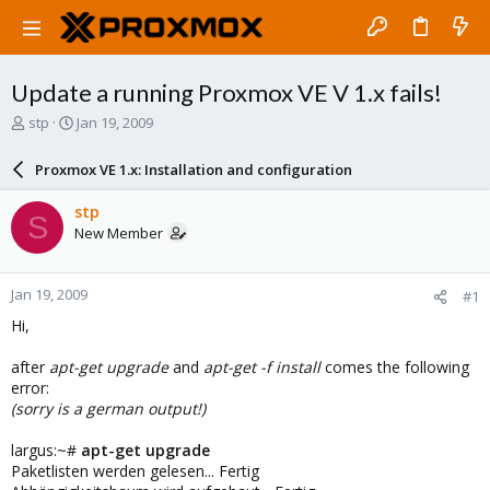
Update a running Proxmox VE V 1.x fails!
T
S
stp
Jan 19, 2009
h
t
r
a
Proxmox VE 1.x: Installation and configuration
e
r
a
t
stp
S
d
d
New Member
s
a
t
t
a
e
Jan 19, 2009
#1
r
t
Hi,
e
r
after
apt-get upgrade
and
apt-get -f install
comes the following
error:
(sorry is a german output!)
largus:~#
apt-get upgrade
Paketlisten werden gelesen... Fertig