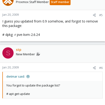
Proxmox Staff Member
Staff member
Jan 20, 2009
#5
I guess you updated from 0.9 somehow, and forgot to remove
this package:
# dpkg -r pve-kvm-2.6.24
stp
S
New Member
Jan 20, 2009
#6
dietmar said:
You forgot to update the package list?
# apt-get update