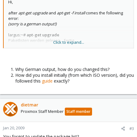
Hi,
after
apt-get upgrade
and
apt-get -f install
comes the following
error:
(sorry is a german output!)
largus:~#
apt-get upgrade
Paketlisten werden gelesen... Fertig
Click to expand...
Abhängigkeitsbaum wird aufgebaut... Fertig
Probieren Sie „apt-get -f install“, um diese zu korrigieren.
Die folgenden Pakete haben nichterfüllte Abhängigkeiten:
qemu-server: Hängt ab: pve-kvm (>= 83-1) ist aber nicht
installiert
Why German output, how do you changed this?
E: Nichterfüllte Abhängigkeiten. Versuchen Sie, -f zu
How did you install initially (from which ISO version), did you
benutzen.
followed this
guide
exactly?
largus:~#
apt-get -f install
Paketlisten werden gelesen... Fertig
Abhängigkeitsbaum wird aufgebaut... Fertig
Abhängigkeit werden korrigiert... Fertig
dietmar
Die folgenden zusätzlichen Pakete werden installiert:
Proxmox Staff Member
Staff member
pve-kvm
Die folgenden NEUEN Pakete werden installiert:
pve-kvm
Jan 20, 2009
#3
0 aktualisiert, 1 neu installiert, 0 zu entfernen und 0 nicht
aktualisiert.
You forgot to update the package list?