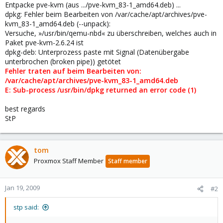
Entpacke pve-kvm (aus .../pve-kvm_83-1_amd64.deb) ...
dpkg: Fehler beim Bearbeiten von /var/cache/apt/archives/pve-
kvm_83-1_amd64.deb (--unpack):
Versuche, »/usr/bin/qemu-nbd« zu überschreiben, welches auch in
Paket pve-kvm-2.6.24 ist
dpkg-deb: Unterprozess paste mit Signal (Datenübergabe
unterbrochen (broken pipe)) getötet
Fehler traten auf beim Bearbeiten von:
/var/cache/apt/archives/pve-kvm_83-1_amd64.deb
E: Sub-process /usr/bin/dpkg returned an error code (1)
best regards
StP
tom
Proxmox Staff Member
Staff member
Jan 19, 2009
#2
stp said: