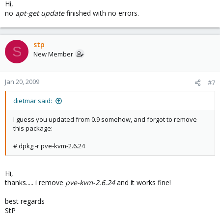
Hi,
no
apt-get update
finished with no errors.
stp
S
New Member
Jan 20, 2009
#7
dietmar said:
I guess you updated from 0.9 somehow, and forgot to remove
this package:
# dpkg -r pve-kvm-2.6.24
Hi,
thanks..... i remove
pve-kvm-2.6.24
and it works fine!
best regards
StP