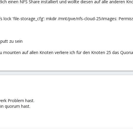
lich einen NFS Share installiert und wollte diesen auf alle anderen 
cfs lock 'file-storage_cfg': mkdir /mnt/pve/nfs-cloud-25/images: Permi
putt zu sein
u mounten auf allen Knoten verliere ich für den Knoten 25 das Quoru
erk Problem hast.
ein quorum hast.