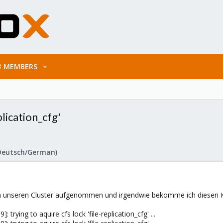
MEMBERS
plication_cfg'
Deutsch/German)
in unseren Cluster aufgenommen und irgendwie bekomme ich diesen K
 trying to aquire cfs lock 'file-replication_cfg' ...