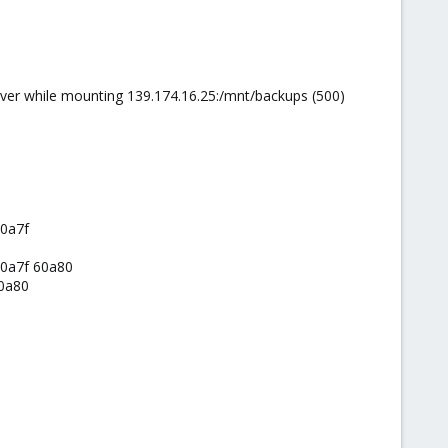
server while mounting 139.174.16.25:/mnt/backups (500)
60a7f
60a7f 60a80
60a80