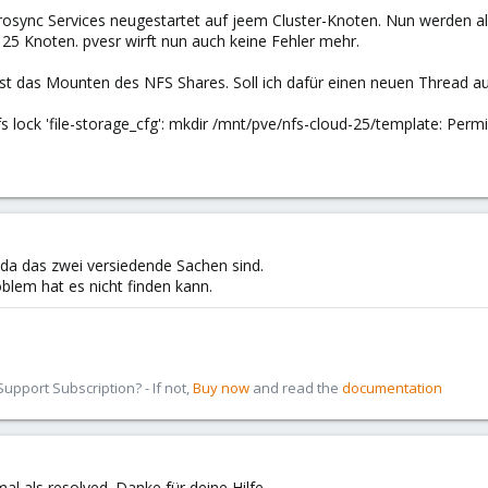
osync Services neugestartet auf jeem Cluster-Knoten. Nun werden all
25 Knoten. pvesr wirft nun auch keine Fehler mehr.
st das Mounten des NFS Shares. Soll ich dafür einen neuen Thread 
cfs lock 'file-storage_cfg': mkdir /mnt/pve/nfs-cloud-25/template: Per
 da das zwei versiedende Sachen sind.
lem hat es nicht finden kann.
pport Subscription? - If not,
Buy now
and read the
documentation
al als resolved. Danke für deine Hilfe