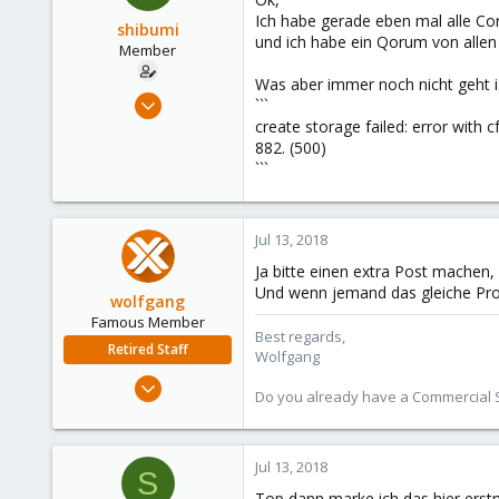
Ich habe gerade eben mal alle Cor
shibumi
und ich habe ein Qorum von allen 
Member
Was aber immer noch nicht geht i
Apr 6, 2018
```
36
create storage failed: error with 
882. (500)
0
```
6
33
Jul 13, 2018
Ja bitte einen extra Post machen,
Und wenn jemand das gleiche Prob
wolfgang
Famous Member
Best regards,
Retired Staff
Wolfgang
Oct 1, 2014
Do you already have a Commercial Su
6,496
578
103
Jul 13, 2018
S
Top dann marke ich das hier erstm