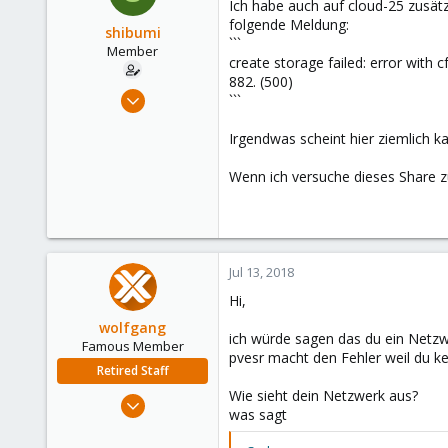
Ich habe auch auf cloud-25 zusätz
folgende Meldung:
shibumi
```
Member
create storage failed: error with 
882. (500)
Apr 6, 2018
```
36
Irgendwas scheint hier ziemlich ka
0
6
Wenn ich versuche dieses Share z
33
Jul 13, 2018
Hi,
wolfgang
ich würde sagen das du ein Netzw
Famous Member
pvesr macht den Fehler weil du k
Retired Staff
Wie sieht dein Netzwerk aus?
Oct 1, 2014
was sagt
6,496