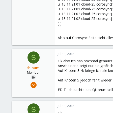
ul 13 11:21:01 cloud-25 corosync[
ul 13 11:21:01 cloud-25 corosync
ul 13 11:21:02 cloud-25 corosync[
ul 13 11:21:02 cloud-25 corosync[
[..]
```
Also auf Corosync Seite sieht alle
Jul 13, 2018
S
Ok also ich hab nochmal genauer
Anscheinend zeigt nur die grafisch
shibumi
Auf Knoten-3 zb kriege ich alle kn
Member
Auf Knoten 5 jedoch fehlt wieder 
Apr 6, 2018
36
EDIT: Ich dachte das QUorum soll
0
6
Jul 13, 2018
S
33
Ok,