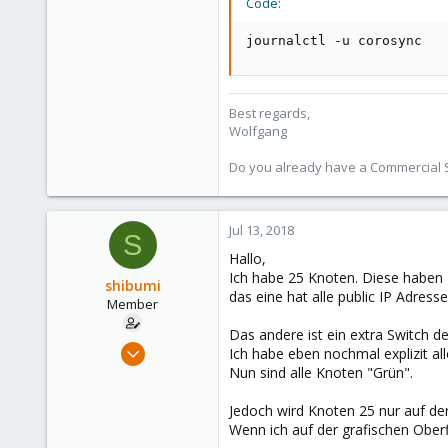
578
Code:
103
journalctl -u corosync
Best regards,
Wolfgang
Do you already have a Commercial Su
Jul 13, 2018
S
Hallo,
Ich habe 25 Knoten. Diese haben 2
shibumi
das eine hat alle public IP Adresse
Member
Das andere ist ein extra Switch de
Apr 6, 2018
Ich habe eben nochmal explizit 
36
Nun sind alle Knoten "Grün".
0
Jedoch wird Knoten 25 nur auf de
6
Wenn ich auf der grafischen Ober
33