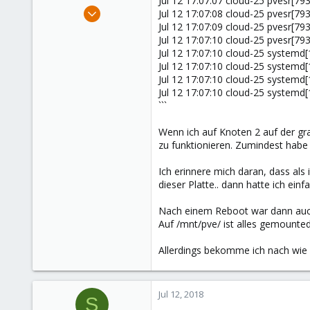
Jul 12 17:07:07 cloud-25 pvesr[7939]:
e
Apr 6, 2018
Jul 12 17:07:08 cloud-25 pvesr[7939]:
r
36
Jul 12 17:07:09 cloud-25 pvesr[7939]:
Jul 12 17:07:10 cloud-25 pvesr[7939
0
Jul 12 17:07:10 cloud-25 systemd[
6
Jul 12 17:07:10 cloud-25 systemd[1
33
Jul 12 17:07:10 cloud-25 systemd[1]
Jul 12 17:07:10 cloud-25 systemd[1]
```
Wenn ich auf Knoten 2 auf der gra
zu funktionieren. Zumindest habe 
Ich erinnere mich daran, dass al
dieser Platte.. dann hatte ich ei
Nach einem Reboot war dann auch
Auf /mnt/pve/ ist alles gemounted
Allerdings bekomme ich nach wie vo
Jul 12, 2018
S