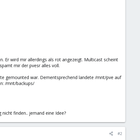
Er wird mir allerdings als rot angezeigt. Multicast scheint
pamt mir der pvesr alles voll.
 platte gemounted war. Dementsprechend landete /mnt/pve auf
en: /mnt/backups/
g nicht finden.. jemand eine Idee?
#2