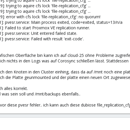
 trying to aquire cfs lock 'file-replication_cfg' ...
 trying to aquire cfs lock 'file-replication_cfg' ...
 trying to aquire cfs lock 'file-replication_cfg' ...
]: error with cfs lock 'file-replication_cfg': no quorum!
1]: pvesr.service: Main process exited, code=exited, status=13/n/a
]: Failed to start Proxmox VE replication runner.
: pvesr.service: Unit entered failed state.
: pvesr.service: Failed with result 'exit-code'.
fischen Oberfläche bin kann ich auf cloud-25 ohne Probleme zugreifen. 
ich nichts in den Logs was auf Corosync schließen lässt. Stattdessen s
s ich den Knoten in den Cluster einhing, dass da auf /mnt noch eine
nfach die Platte geunmounted und der platte einen neuen Ort zugewies
 alles korrekt.
 was sein soll und /mnt/backups ebenfalls..
r diese pvesr fehler.. ich kann auch diese dubiose file_replication_cf