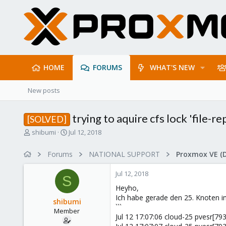
HOME
FORUMS
WHAT'S NEW
New posts
trying to aquire cfs lock 'file-re
[SOLVED]
T
S
shibumi
Jul 12, 2018
h
t
r
a
Forums
NATIONAL SUPPORT
Proxmox VE (
e
r
a
t
Jul 12, 2018
d
d
S
s
a
Heyho,
t
t
Ich habe gerade den 25. Knoten 
shibumi
a
e
```
Member
r
Jul 12 17:07:06 cloud-25 pvesr[7939]:
t