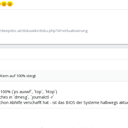
/deepdoc.at/dokuwiki/doku.php?id=virtualisierung
n Kern auf 100% steigt
100% (`ps auxwf`, `top`, `htop`)
hes in `dmesg`, `journalctl -r`
chon Abhilfe verschafft hat - ist das BIOS der Systeme halbwegs aktue