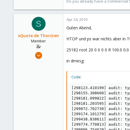
Do you already have a Commercial Su
Apr 24, 2019
S
Guten Abend,
sQuote.de Thorsten
HTOP und ps war nichts aber in T
Member
25182 root 20 0 0 0 0 R 100.0 0.
Dec 3, 2018
30
in dmesg:
0
6
Code:
35
[298123.410199] audit: type=1400 audit(1556093344.513:660): apparmor="DENIED" operation="mount" info="failed flags match" error=-13 profile="lxc-101_</var/lib/lxc>" name="/" pid=31322 comm="(ionclean)" flags="rw, rslave"
[298155.308600] audit: type=1400 audit(1556093376.409:661): apparmor="DENIED" operation="mount" info="failed flags match" error=-13 profile="lxc-104_</var/lib/lxc>" name="/" pid=32671 comm="(ionclean)" flags="rw, rslave"
[298181.099822] audit: type=1400 audit(1556093402.201:662): apparmor="DENIED" operation="mount" info="failed flags match" error=-13 profile="lxc-105_</var/lib/lxc>" name="/" pid=1701 comm="(pachectl)" flags="rw, rslave"
[298181.203595] audit: type=1400 audit(1556093402.305:663): apparmor="DENIED" operation="mount" info="failed flags match" error=-13 profile="lxc-105_</var/lib/lxc>" name="/" pid=2034 comm="(pachectl)" flags="rw, rslave"
[299072.702730] audit: type=1400 audit(1556094293.801:664): apparmor="DENIED" operation="mount" info="failed flags match" error=-13 profile="lxc-105_</var/lib/lxc>" name="/" pid=12549 comm="(pachectl)" flags="rw, rslave"
[299174.101279] audit: type=1400 audit(15560
Germany
squote.de