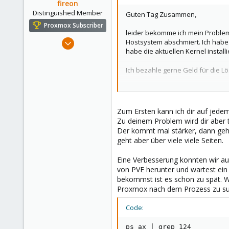
o
fireon
n
Distinguished Member
Guten Tag Zusammen,
s
Proxmox Subscriber
:
leider bekomme ich mein Problem
Oct 25, 2010
Hostsystem abschmiert. Ich habe 
habe die aktuellen Kernel instal
4,660
591
Ich bezahle gerne Geld für die L
183
Vielen Dank
Austria/Graz
Thorsten
deepdoc.at
Zum Ersten kann ich dir auf jedem
Zu deinem Problem wird dir aber 
Der kommt mal stärker, dann geht 
geht aber über viele viele Seiten.
Eine Verbesserung konnten wir auf
von PVE herunter und wartest ein
bekommst ist es schon zu spät. We
Proxmox nach dem Prozess zu suc
Code:
ps ax | grep 124