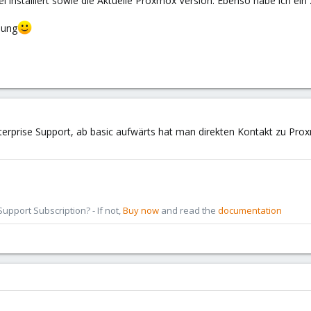
nel installiert sowie die Aktuelle Proxmox Version. Ebenso habe ich e
sung
terprise Support, ab basic aufwärts hat man direkten Kontakt zu Pro
pport Subscription? - If not,
Buy now
and read the
documentation