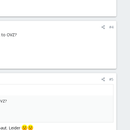
#4
k to OVZ?
#5
OVZ?
baut. Leider