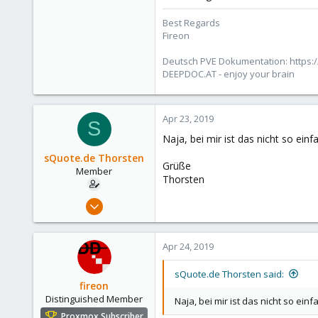
183
Best Regards
Austria/Graz
Fireon
deepdoc.at
Deutsch PVE Dokumentation: https:/
DEEPDOC.AT - enjoy your brain
Apr 23, 2019
S
Naja, bei mir ist das nicht so ei
sQuote.de Thorsten
Grüße
Member
Thorsten
Dec 3, 2018
30
0
Apr 24, 2019
6
35
sQuote.de Thorsten said:
fireon
Germany
Distinguished Member
Naja, bei mir ist das nicht so ei
squote.de
Proxmox Subscriber