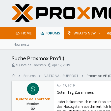
HOME
FORUMS
WHAT'S NEW
New posts
Suche Proxmox Profi:)
T
S
sQuote.de Thorsten
Apr 17, 2019
h
t
r
a
Forums
NATIONAL SUPPORT
Proxmox VE (
e
r
a
t
Apr 17, 2019
d
d
S
s
a
Guten Tag Zusammen,
t
t
sQuote.de Thorsten
a
e
leider bekomme ich mein Problem 
Member
r
das Hostsystem abschmiert. Ich h
t