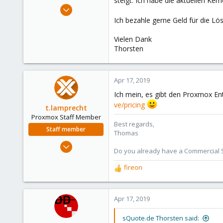
steigt. Ich habe die aktuellen Ker
e
Dec 3, 2018
r
30
Ich bezahle gerne Geld für die Lö
0
Vielen Dank
6
Thorsten
35
Germany
Apr 17, 2019
squote.de
Ich mein, es gibt den Proxmox En
ve/pricing
t.lamprecht
Proxmox Staff Member
Best regards,
Staff member
Thomas
Jul 28, 2015
Do you already have a Commercial Su
6,870
fireon
5,478
R
315
e
a
South Tyrol/Italy
c
Apr 17, 2019
shop.proxmox.com
t
i
sQuote.de Thorsten said: