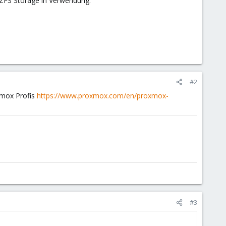
in ZFS Storage in Verwendung.
#2
xmox Profis
https://www.proxmox.com/en/proxmox-
#3