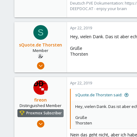
Deutsch PVE Dokumentation: https:/
DEEPDOC.AT - enjoy your brain
Apr 22, 2019
S
Hey, vielen Dank. Das ist aber e
sQuote.de Thorsten
Grüße
Member
Thorsten
Dec 3, 2018
30
0
Apr 22, 2019
6
35
sQuote.de Thorsten said:
fireon
Germany
Distinguished Member
Hey, vielen Dank. Das ist aber e
squote.de
Proxmox Subscriber
Grüße
Oct 25, 2010
Thorsten
4,660
Nein das geht nicht, aber ich ha
591