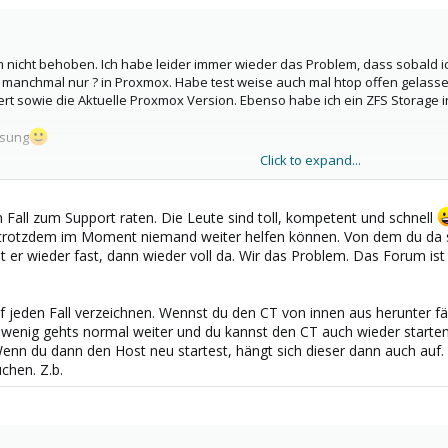
 nicht behoben. Ich habe leider immer wieder das Problem, dass sobald i
manchmal nur ? in Proxmox. Habe test weise auch mal htop offen gelassen. 
liert sowie die Aktuelle Proxmox Version. Ebenso habe ich ein ZFS Storage
ösung
Click to expand...
 Fall zum Support raten. Die Leute sind toll, kompetent und schnell
trotzdem im Moment niemand weiter helfen können. Von dem du da spric
er wieder fast, dann wieder voll da. Wir das Problem. Das Forum ist 
 jeden Fall verzeichnen. Wennst du den CT von innen aus herunter fä
 wenig gehts normal weiter und du kannst den CT auch wieder starte
nn du dann den Host neu startest, hängt sich dieser dann auch auf. 
hen. Z.b.