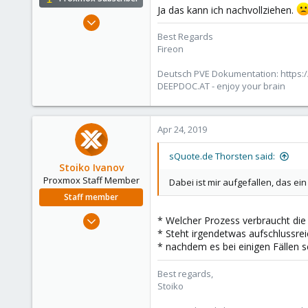
Ja das kann ich nachvollziehen.
Oct 25, 2010
4,660
Best Regards
Fireon
591
183
Deutsch PVE Dokumentation: https:/
Austria/Graz
DEEPDOC.AT - enjoy your brain
deepdoc.at
Apr 24, 2019
sQuote.de Thorsten said:
Stoiko Ivanov
Proxmox Staff Member
Dabei ist mir aufgefallen, das ei
Staff member
May 2, 2018
* Welcher Prozess verbraucht die 
9,745
* Steht irgendetwas aufschlussreic
* nachdem es bei einigen Fällen s
1,856
273
Best regards,
Stoiko