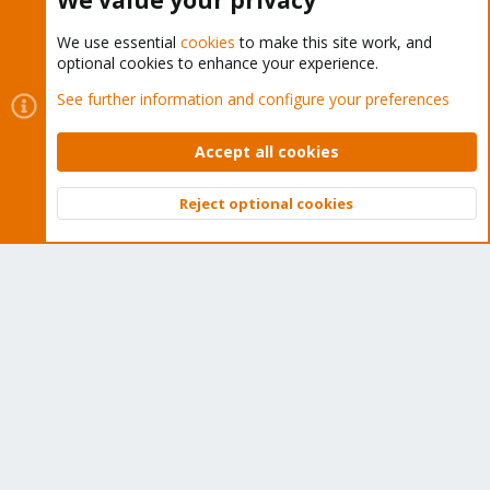
We value your privacy
We use essential
cookies
to make this site work, and
optional cookies to enhance your experience.
Cookies
Proxmox Support Forum - Light Mode
See further information and configure your preferences
Contact us
Terms and rules
Privacy policy
Help
Home
R
S
Accept all cookies
S
®
Community platform by XenForo
© 2010-2026 XenForo Ltd.
Reject optional cookies
Top
Bott