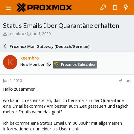
Status Emails über Quarantäne erhalten
T
S
keembro
Jun 1, 2020
h
t
r
a
Proxmox Mail Gateway (Deutsch/German)
e
r
a
t
keembro
K
d
d
New Member
Proxmox Subscriber
s
a
t
t
a
e
Jun 1, 2020
#1
r
t
Hallo zusammen,
e
r
wo kann ich es einstellen, das ich bei Emails in der Quarantäne
eine Email bekomme? Am besten auch Zeit gesteuert und täglich
mehrer Emails wenn das geht?
Ich bekomme eine Status Email um 00.00Uhr mit allgemeinen
Informationen, nur leider als User nicht!