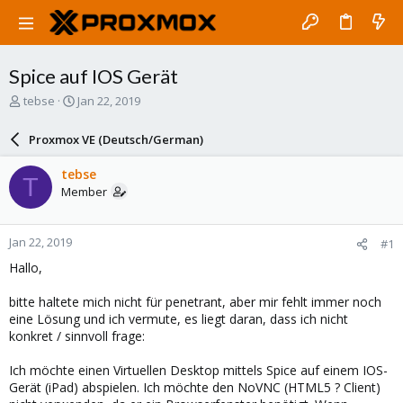
Spice auf IOS Gerät
T
S
tebse
Jan 22, 2019
h
t
r
a
Proxmox VE (Deutsch/German)
e
r
a
t
tebse
T
d
d
Member
s
a
t
t
a
e
Jan 22, 2019
#1
r
t
Hallo,
e
r
bitte haltete mich nicht für penetrant, aber mir fehlt immer noch
eine Lösung und ich vermute, es liegt daran, dass ich nicht
konkret / sinnvoll frage:
Ich möchte einen Virtuellen Desktop mittels Spice auf einem IOS-
Gerät (iPad) abspielen. Ich möchte den NoVNC (HTML5 ? Client)