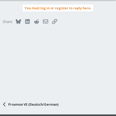
You must log in or register to reply here.
Bluesky
LinkedIn
Reddit
Email
Link
Share:
Proxmox VE (Deutsch/German)