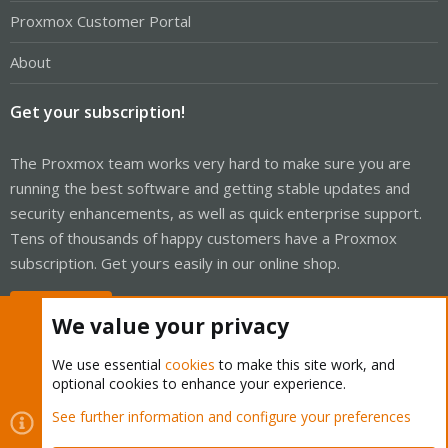
Proxmox Customer Portal
About
Get your subscription!
The Proxmox team works very hard to make sure you are
running the best software and getting stable updates and
security enhancements, as well as quick enterprise support.
Tens of thousands of happy customers have a Proxmox
subscription. Get yours easily in our online shop.
Buy now!
We value your privacy
We use essential
cookies
to make this site work, and
optional cookies to enhance your experience.
Cookies
Proxmox Support Forum - Light Mode
See further information and configure your preferences
Contact us
Terms and rules
Privacy policy
Help
Home
R